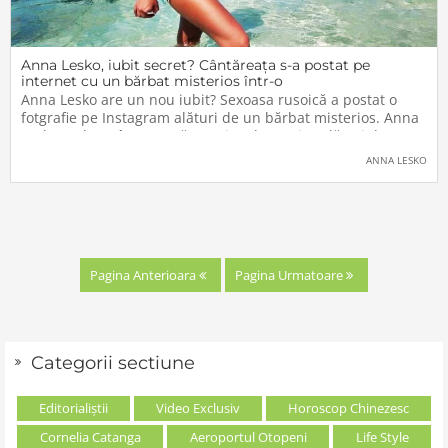
Anna Lesko, iubit secret? Cântăreața s-a postat pe
internet cu un bărbat misterios într-o
Anna Lesko are un nou iubit? Sexoasa rusoică a postat o
fotgrafie pe Instagram alături de un bărbat misterios. Anna
Lesko a plecat în vacanță pe o insula exotica alături de un
posibil nou iubit. […]The post Anna Lesko, iubit secret?
ANNA LESKO
Pagina Anterioara
Pagina Urmatoare
Categorii sectiune
Editorialiștii
Video Exclusiv
Horoscop Chinezesc
Cornelia Catanga
Aeroportul Otopeni
Life Style