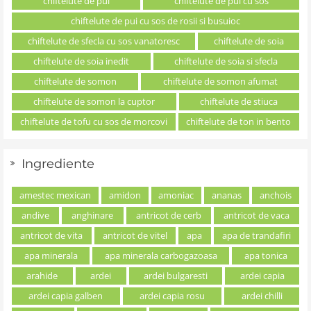
chiftelute de pui
chiftelute de pui cu sos
chiftelute de pui cu sos de rosii si busuioc
chiftelute de sfecla cu sos vanatoresc
chiftelute de soia
chiftelute de soia inedit
chiftelute de soia si sfecla
chiftelute de somon
chiftelute de somon afumat
chiftelute de somon la cuptor
chiftelute de stiuca
chiftelute de tofu cu sos de morcovi
chiftelute de ton in bento
Ingrediente
amestec mexican
amidon
amoniac
ananas
anchois
andive
anghinare
antricot de cerb
antricot de vaca
antricot de vita
antricot de vitel
apa
apa de trandafiri
apa minerala
apa minerala carbogazoasa
apa tonica
arahide
ardei
ardei bulgaresti
ardei capia
ardei capia galben
ardei capia rosu
ardei chilli