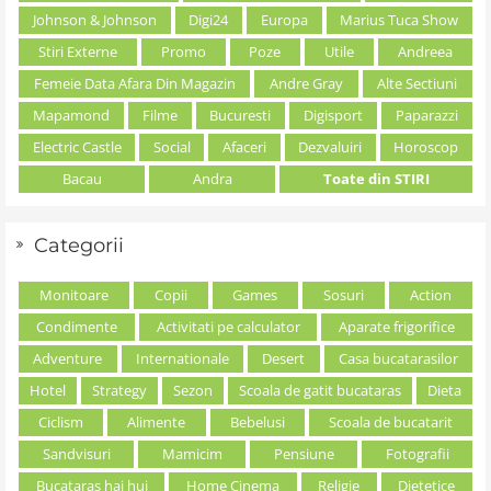
Johnson & Johnson
Digi24
Europa
Marius Tuca Show
Stiri Externe
Promo
Poze
Utile
Andreea
Femeie Data Afara Din Magazin
Andre Gray
Alte Sectiuni
Mapamond
Filme
Bucuresti
Digisport
Paparazzi
Electric Castle
Social
Afaceri
Dezvaluiri
Horoscop
Bacau
Andra
Toate din STIRI
Categorii
Monitoare
Copii
Games
Sosuri
Action
Condimente
Activitati pe calculator
Aparate frigorifice
Adventure
Internationale
Desert
Casa bucatarasilor
Hotel
Strategy
Sezon
Scoala de gatit bucataras
Dieta
Ciclism
Alimente
Bebelusi
Scoala de bucatarit
Sandvisuri
Mamicim
Pensiune
Fotografii
Bucataras hai hui
Home Cinema
Religie
Dietetice