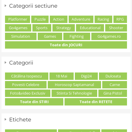
Categorii sectiune
Platformer
Puzzle
Action
Adventure
Racing
RPG
Go4games
Sports
Strategy
Educational
Shooter
Simulation
Games
Fighting
Go4games.ro
Toate din JOCURI
Categorii
Cătălina Isopescu
18 Mai
Digi24
Dulceata
Povesti Celebre
Horoscop Saptamanal
Carne
Foto&video Exclusiv
Stiinta Si Tehnologie
Gina Pistol
Toate din STIRI
Toate din RETETE
Etichete