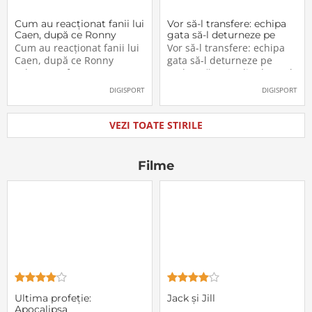
Cum au reacționat fanii lui
Vor să-l transfere: echipa
Caen, după ce Ronny
gata să-l deturneze pe
Labonne a fost prezentat
Radu Drăgușin din drumul
Cum au reacționat fanii lui
Vor să-l transfere: echipa
oficial la FCSB
către Juventus!
Caen, după ce Ronny
gata să-l deturneze pe
Labonne a fost prezentat
Radu Drăgușin din drumul
oficial la FCSB
către Juventus!
DIGISPORT
DIGISPORT
VEZI TOATE STIRILE
Filme
Ultima profeţie:
Jack și Jill
Apocalipsa