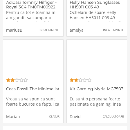
Adidasi Tommy Hilfiger -
Helly Hansen Sunglasses
Royal 3C4 FM0FM00922
HH5011 C03 49
Pentru ca tot e toamna m-
Ochelarii de soare Helly
am gandit sa cumpar o
Hansen HH5011 C03 49
pereche noua de adidasi,
reprezintă alegerea ideală
care sa fie pe gustul meu si
pentru cei care doresc să
mariusB
amelya
INCALTAMINTE
INCALTAMINTE
sa-i pot purta oriunde,
îmbine protecția eficientă
oricand si pe o perioada
împotriva razelor solare cu
nedeterminata, de aceea si
un design modern și
calitatea trebuie sa fie pe
versatil.Design și
masura.Am cautat pe
MaterialeRamă: Fabricată
internet modele de
din plastic de
Ceas Fossil The Minimalist
Kit Gaming Myria MG7503
Vreau sa va spun ca sunt
Eu sunt o persoana foarte
foarte bucuros de faptul ca
pasionata de gaming, insa
mi-am cumparat un ceas
nu aveam la calculator
nou, mai exact un ceas
accesoriile de care aveam
Marian
David
CEASURI
CALCULATOARE
Fossil The Minimalist,
nevoie pentru a avea o
pretul fiind unul ok (550 lei)
performanta cat mai buna