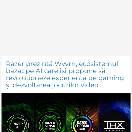
Razer prezintă Wyvrn, ecosistemul
bazat pe AI care își propune să
revoluționeze experiența de gaming
și dezvoltarea jocurilor video