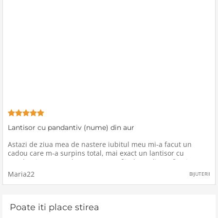
Lantisor cu pandantiv (nume) din aur
Astazi de ziua mea de nastere iubitul meu mi-a facut un
cadou care m-a surpins total, mai exact un lantisor cu
pandantiv cu numele meu, acesta fiind Natalia.Sa fiu sincera,
chiar imi doream de foarte mult timp un lantisor cu pandant
Maria22
BIJUTERII
avand numele
Poate iti place stirea