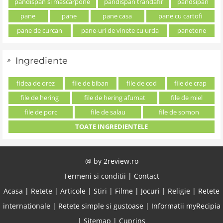
pandispan si mascarpone
pandispan trandafir
pandsipan
pane
pane
pane casa
pane cu cartofi
pane de curcan
pane-uri de vinete cu urda
panetone
Ingrediente
fidea de orez
file de biban
file de cod
file de crap
file de hering
file de hering afumat
file de miel
file de porc
file de salau
file de somon
TOATE INGREDIENTELE
@ by
2review.ro
Termeni si conditii
|
Contact
Acasa
|
Retete
|
Articole
|
Stiri
|
Filme
|
Jocuri
|
Religie
|
Retete
internationale
|
Retete simple si gustoase
|
Informatii myRecipia
|
Sitemap
|
Cuprins