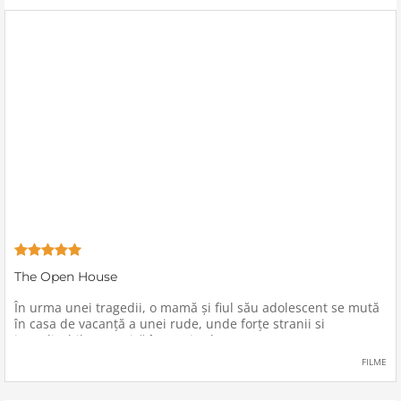
The Open House
În urma unei tragedii, o mamă şi fiul său adolescent se mută
în casa de vacanţă a unei rude, unde forţe stranii si
inexplicabile conspiră împotriva lor.
FILME