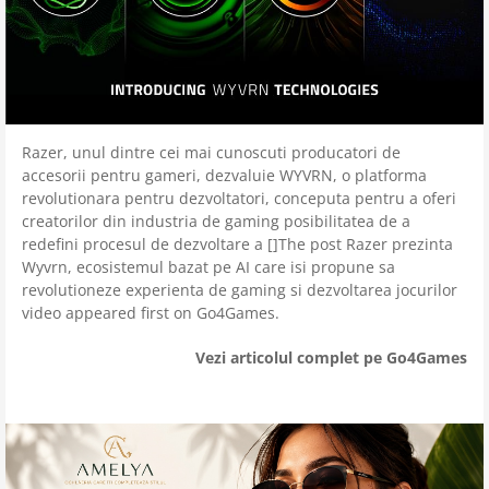
Razer, unul dintre cei mai cunoscuti producatori de
accesorii pentru gameri, dezvaluie WYVRN, o platforma
revolutionara pentru dezvoltatori, conceputa pentru a oferi
creatorilor din industria de gaming posibilitatea de a
redefini procesul de dezvoltare a []The post Razer prezinta
Wyvrn, ecosistemul bazat pe AI care isi propune sa
revolutioneze experienta de gaming si dezvoltarea jocurilor
video appeared first on Go4Games.
Vezi articolul complet pe Go4Games