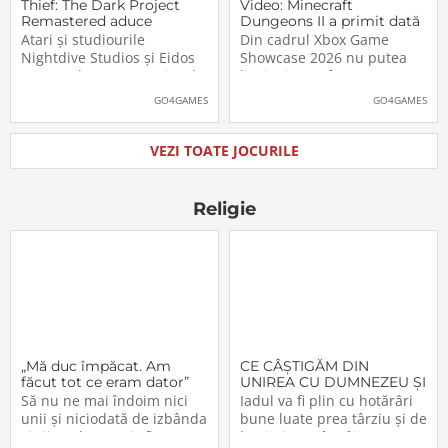
Thief: The Dark Project
Video: Minecraft
Remastered aduce
Dungeons II a primit dată
părintele genului stealth
de lansare. Când îl vom
Atari și studiourile
Din cadrul Xbox Game
pe platformele moderne
putea juca
Nightdive Studios și Eidos
Showcase 2026 nu putea
Montreal au anunțat jocul
lipsi Minecraft Dungeons II,
Thief: The Dark Project
care, pe lângă un nou
GO4GAMES
GO4GAMES
Remastered pentru
trailer, a primit și data
PlayStation 5, PlayStation 4,
oficială de lansare. Astfel,
Xbox Series X|S, Nintendo
pasionații se vor putea
VEZI TOATE JOCURILE
Switch 2, Nintendo Switch
aventura în Minecraft
și PC (prin intermediul
Dungeons II […]The post
Steam, Epic […]The
Video: Minecraft
Religie
„Mă duc împăcat. Am
CE CÂŞTIGĂM DIN
făcut tot ce eram dator”
UNIREA CU DUMNEZEU ŞI
CU FRAŢII (VI)
Să nu ne mai îndoim nici
Iadul va fi plin cu hotărâri
unii şi niciodată de izbânda
bune luate prea târziu şi de
şi viitorul acestei sfinte
lacrimi nemângâiate