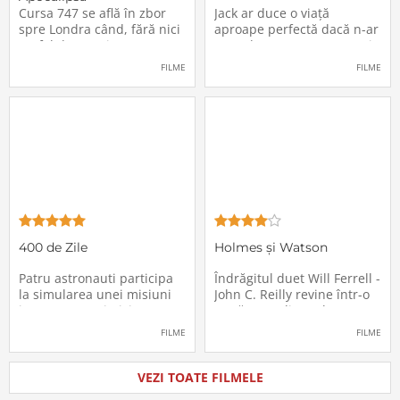
Cursa 747 se află în zbor
Jack ar duce o viață
spre Londra când, fără nici
aproape perfectă dacă n-ar
un fel de avertisment,
avea de suportat o excepție
pasagerii încep să dispară
extrem de supărătoare,
FILME
FILME
în mod misterios de pe
care-i cade pe cap de
locurile lor. Teroarea și
sărbători - sora lui
haosul se răspândesc nu
geamănă - Jill. În fiecare an
doar printre cei din avion,
el trebuie să suporte o
ci peste tot în lume, căci
agasantă vizită de
Thanksgiving a
400 de Zile
Holmes și Watson
Patru astronauti participa
Îndrăgitul duet Will Ferrell -
la simularea unei misiuni
John C. Reilly revine într-o
in care sunt trimisi pe o
nouă comedie: Holmes &
planeta indepartata,
Watson, povestea super-
FILME
FILME
pentru a testa efectele
detectivului Sherlock
psihologice pe care le are
Holmes și a asistentului
calatoria in spatiu. Starea
său, dr. Watson, inspirată
VEZI TOATE FILMELE
mentala a astronautilor
de romanul best-seller al