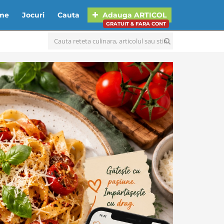
lme
Jocuri
Cauta
Adauga
ARTICOL
GRATUIT & FARA CONT