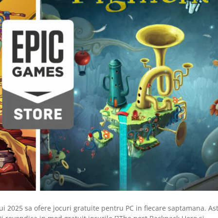
i 2025 sa ofere jocuri gratuite pentru PC in fiecare saptamana. Ast