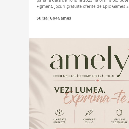
pana la data de 10 iulie 2025, la ora 18:00, put
Figment, jocuri gratuite oferite de Epic Games
Sursa: Go4Games