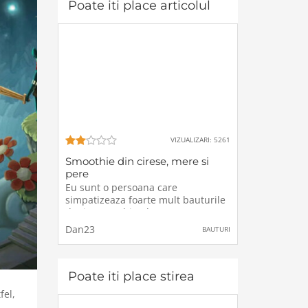
Poate iti place articolul
VIZUALIZARI: 5261
Smoothie din cirese, mere si
pere
Eu sunt o persoana care
simpatizeaza foarte mult bauturile
de tip smoothie, deoarece sunt
foarte sanatoase, iar in acelasi
Dan23
BAUTURI
timp, chiar indrum pe toti oamenii
sa bea aceste bauturi pe care le
pot face acasa.Aceste „smoothie-
uri”, mai exact
Poate iti place stirea
fel,