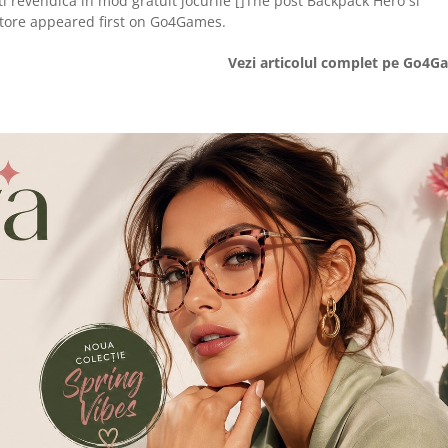
eti revendica in mod gratuit jocurile []The post Backpack Hero si
 Store appeared first on Go4Games.
Vezi articolul complet pe Go4G