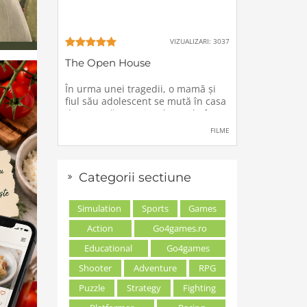
VIZUALIZARI: 3037
The Open House
În urma unei tragedii, o mamă şi
fiul său adolescent se mută în casa
de vacanţă a unei rude, unde forţe
stranii si inexplicabile conspiră
FILME
împotriva lor.
Categorii sectiune
Simulation
Sports
Games
Action
Go4games.ro
Educational
Go4games
Shooter
Adventure
RPG
Puzzle
Strategy
Fighting