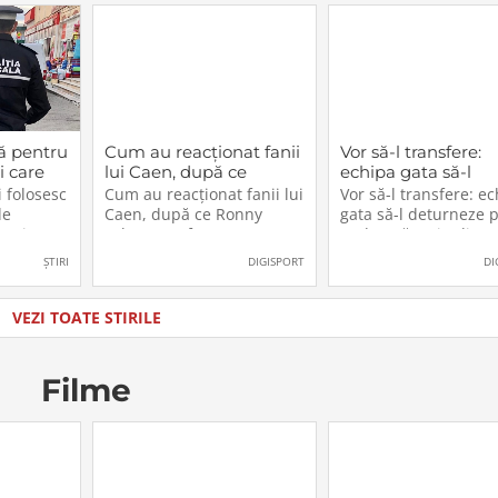
ă pentru
Cum au reacționat fanii
Vor să-l transfere:
i care
lui Caen, după ce
echipa gata să-l
cest
Ronny Labonne a fost
deturneze pe Rad
 folosesc
Cum au reacționat fanii lui
Vor să-l transfere: e
2026.
prezentat oficial la
Drăgușin din drum
de
Caen, după ce Ronny
gata să-l deturneze 
FCSB
către Juventus!
n, iar
Labonne a fost prezentat
Radu Drăgușin din
ătoresc
oficial la FCSB
drumul către Juventu
ȘTIRI
DIGISPORT
DI
zul sau
lăti un
ia în care
VEZI TOATE STIRILE
u
Filme