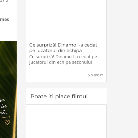
lds 2
ames
Ce surpriză! Dinamo l-a cedat
pe jucătorul din echipa
sezonului
Ce surpriză! Dinamo l-a cedat pe
jucătorul din echipa sezonului
DIGISPORT
Poate iti place filmul