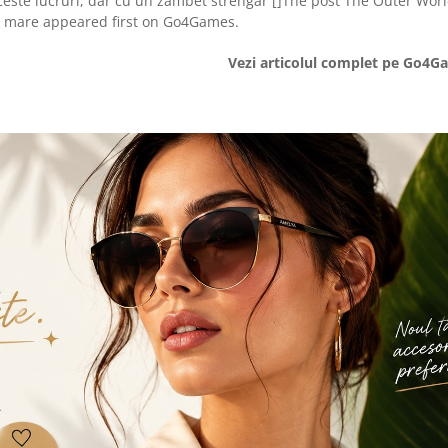
 aceste lucruri, dar cu un zambet strengar []The post The Outer Wor
u mare appeared first on Go4Games.
Vezi articolul complet pe Go4G