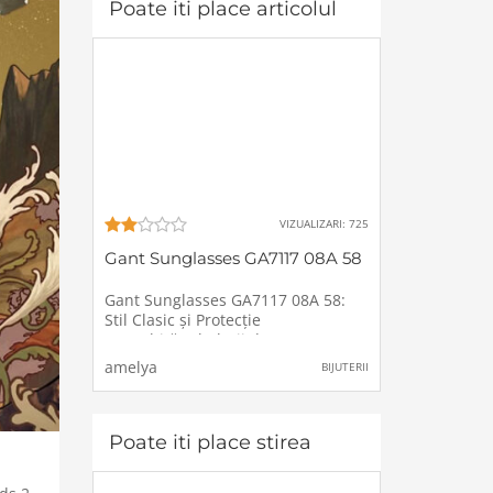
Poate iti place articolul
VIZUALIZARI: 725
Gant Sunglasses GA7117 08A 58
Gant Sunglasses GA7117 08A 58:
Stil Clasic și Protecție
DeosebităOchelarii de soare nu
sunt doar un accesoriu, ci o
amelya
BIJUTERII
necesitate pentru protecția ochilor
tăi și o modalitate excelentă de a
adăuga un plus de stil oricărei
ținute. Gant
Poate iti place stirea
i