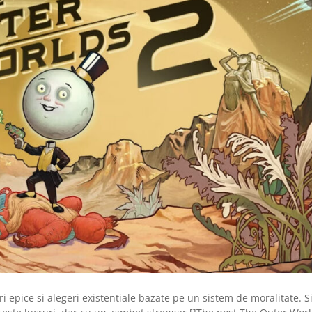
ri epice si alegeri existentiale bazate pe un sistem de moralitate. S