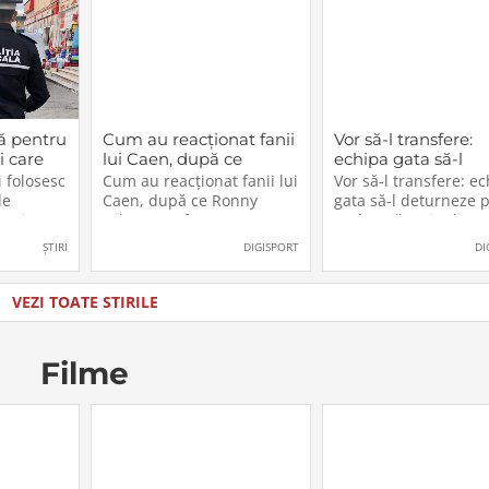
ă pentru
Cum au reacționat fanii
Vor să-l transfere:
i care
lui Caen, după ce
echipa gata să-l
cest
Ronny Labonne a fost
deturneze pe Rad
 folosesc
Cum au reacționat fanii lui
Vor să-l transfere: e
2026.
prezentat oficial la
Drăgușin din drum
de
Caen, după ce Ronny
gata să-l deturneze 
FCSB
către Juventus!
n, iar
Labonne a fost prezentat
Radu Drăgușin din
ătoresc
oficial la FCSB
drumul către Juventu
ȘTIRI
DIGISPORT
DI
zul sau
lăti un
ia în care
VEZI TOATE STIRILE
u
Filme