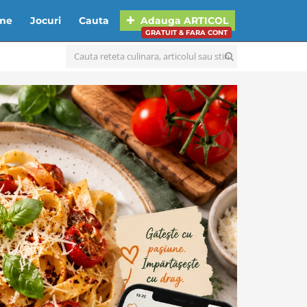
lme
Jocuri
Cauta
Adauga
ARTICOL
GRATUIT & FARA CONT