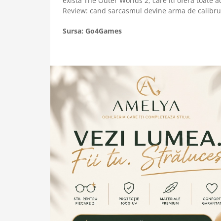
exista The Outer Worlds 2, care iti ofera toate
Review: cand sarcasmul devine arma de calibr
Sursa: Go4Games