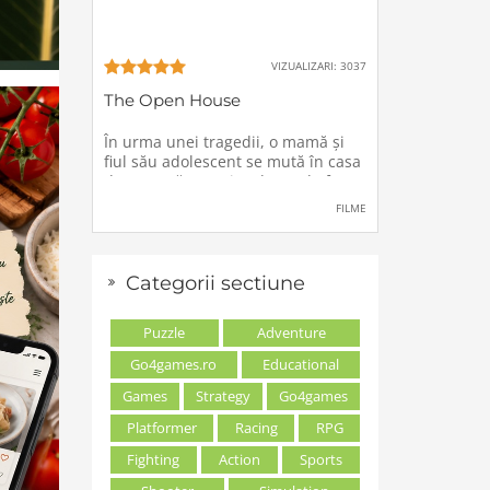
VIZUALIZARI: 3037
The Open House
În urma unei tragedii, o mamă şi
fiul său adolescent se mută în casa
de vacanţă a unei rude, unde forţe
stranii si inexplicabile conspiră
FILME
împotriva lor.
Categorii sectiune
Puzzle
Adventure
Go4games.ro
Educational
Games
Strategy
Go4games
Platformer
Racing
RPG
Fighting
Action
Sports