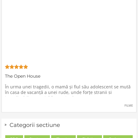
The Open House
În urma unei tragedii, o mamă şi fiul său adolescent se mută
în casa de vacanţă a unei rude, unde forţe stranii si
inexplicabile conspiră împotriva lor.
FILME
Categorii sectiune