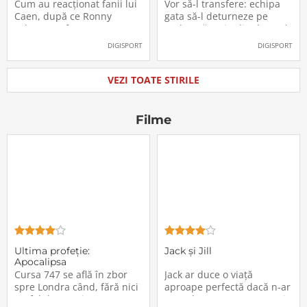
Labonne a fost prezentat
Radu Drăgușin din drumul
Cum au reacționat fanii lui
Vor să-l transfere: echipa
oficial la FCSB
către Juventus!
Caen, după ce Ronny
gata să-l deturneze pe
Labonne a fost prezentat
Radu Drăgușin din drumul
oficial la FCSB
către Juventus!
DIGISPORT
DIGISPORT
VEZI TOATE STIRILE
Filme
Ultima profeţie:
Jack și Jill
Apocalipsa
Cursa 747 se află în zbor
Jack ar duce o viață
spre Londra când, fără nici
aproape perfectă dacă n-ar
un fel de avertisment,
avea de suportat o excepție