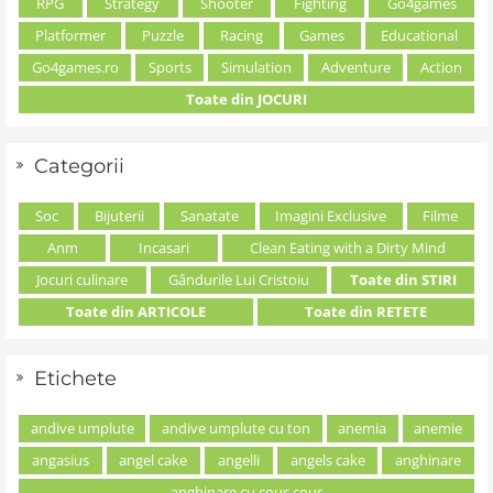
RPG
Strategy
Shooter
Fighting
Go4games
Platformer
Puzzle
Racing
Games
Educational
Go4games.ro
Sports
Simulation
Adventure
Action
Toate din JOCURI
Categorii
Soc
Bijuterii
Sanatate
Imagini Exclusive
Filme
Anm
Incasari
Clean Eating with a Dirty Mind
Jocuri culinare
Gândurile Lui Cristoiu
Toate din STIRI
Toate din ARTICOLE
Toate din RETETE
Etichete
andive umplute
andive umplute cu ton
anemia
anemie
angasius
angel cake
angelli
angels cake
anghinare
anghinare cu cous cous