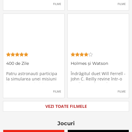
pasagerii încep să dispară
extrem de supărătoare,
FILME
FILME
în mod misterios de pe
care-i cade pe cap de
locurile lor. Teroarea și
sărbători - sora lui
haosul se răspândesc nu
geamănă - Jill. În fiecare an
doar printre cei din avion,
el trebuie să suporte o
ci peste tot în lume, căci
agasantă vizită de
Thanksgiving a
400 de Zile
Holmes și Watson
Patru astronauti participa
Îndrăgitul duet Will Ferrell -
la simularea unei misiuni
John C. Reilly revine într-o
in care sunt trimisi pe o
nouă comedie: Holmes &
planeta indepartata,
Watson, povestea super-
FILME
FILME
pentru a testa efectele
detectivului Sherlock
psihologice pe care le are
Holmes și a asistentului
calatoria in spatiu. Starea
său, dr. Watson, inspirată
VEZI TOATE FILMELE
mentala a astronautilor
de romanul best-seller al
incepe sa se deterioreze
lui Sir Arthur Conan Doyle.
atunci cand pierd
De data
Jocuri