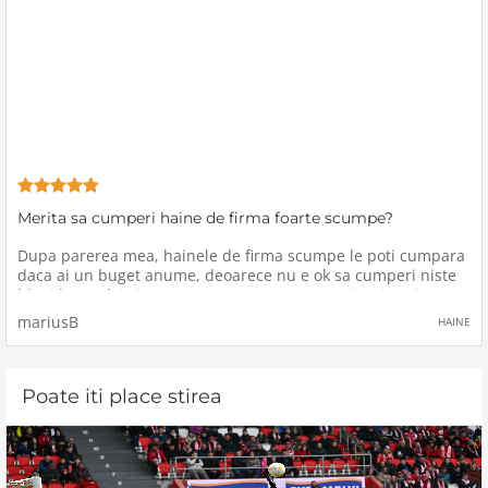
Merita sa cumperi haine de firma foarte scumpe?
Dupa parerea mea, hainele de firma scumpe le poti cumpara
daca ai un buget anume, deoarece nu e ok sa cumperi niste
blugi la 300 lei si pentru o saptamana sa nu-ti mai poti
permite nici sa-ti cumperi de mancare.Este adevarat, hainele,
mariusB
HAINE
mai ales cele
Poate iti place stirea