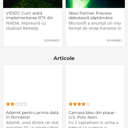
VIDEO: Cum arată
Xbox Partner Preview
implementarea RTX din
debutează săptămâna
Alan Wake II
aceasta. Când și unde va
NVIDIA, împreună cu
Microsoft a anunțat un nou
putea fi vizionat
studioul Remedy
format de show transmis în
Entertainment, au lansat
direct pe Internet: Xbox
un nou clip video dedicat
Partner Preview, primul
GO4GAMES
GO4GAMES
implementării rutinelor RTX
episod urmând să fie
(Ray Tracing și DLSS) din
difuzat chiar mâine, 25
jocul Alan Wake II. După
octombrie 2023, începând
Articole
cum puteți vedea și în
cu 20:00 (ora României).
secvențele de mai jos,
Show-ul va putea […]The
[…]The post VIDEO: Cum
post Xbox Partner
AdamK pentru prima dată
Camasa bleu din pique -
în România!
U.S. Polo Assn.
AdamK, unul dintre cei mai
Cu 2 saptamani in urma a
inovatori DJ-i și producători
trebuit sa cumpar o