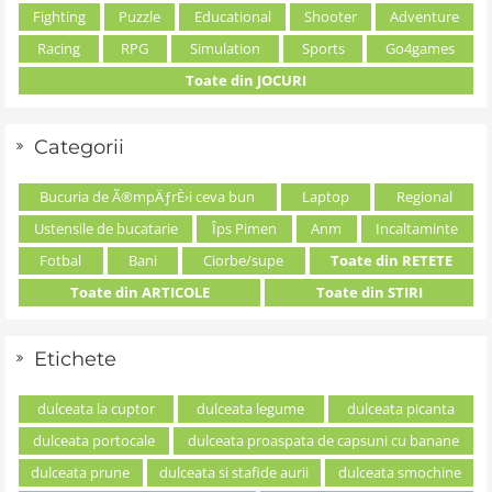
Fighting
Puzzle
Educational
Shooter
Adventure
Racing
RPG
Simulation
Sports
Go4games
Toate din JOCURI
Categorii
Bucuria de Ã®mpÄƒrÈ›i ceva bun
Laptop
Regional
Ustensile de bucatarie
Îps Pimen
Anm
Incaltaminte
Fotbal
Bani
Ciorbe/supe
Toate din RETETE
Toate din ARTICOLE
Toate din STIRI
Etichete
dulceata la cuptor
dulceata legume
dulceata picanta
dulceata portocale
dulceata proaspata de capsuni cu banane
dulceata prune
dulceata si stafide aurii
dulceata smochine