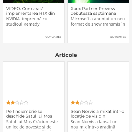
VIDEO: Cum arată
Xbox Partner Preview
implementarea RTX din
debutează săptămâna
Alan Wake II
aceasta. Când și unde va
NVIDIA, împreună cu
Microsoft a anunțat un nou
putea fi vizionat
studioul Remedy
format de show transmis în
Entertainment, au lansat
direct pe Internet: Xbox
un nou clip video dedicat
Partner Preview, primul
GO4GAMES
GO4GAMES
implementării rutinelor RTX
episod urmând să fie
(Ray Tracing și DLSS) din
difuzat chiar mâine, 25
jocul Alan Wake II. După
octombrie 2023, începând
Articole
cum puteți vedea și în
cu 20:00 (ora României).
secvențele de mai jos,
Show-ul va putea […]The
[…]The post VIDEO: Cum
post Xbox Partner
Pe 1 noiembrie se
Sean Norvis a mixat într-o
deschide Satul lui Moș
locație de vis din
Crăciun, un parc tematic
România!
Satul lui Moș Crăciun este
Sean Norvis a lansat un
unic în România. Rezervă
un loc de poveste și de
nou mix într-o gradină