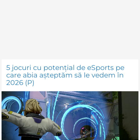
5 jocuri cu potențial de eSports pe
care abia așteptăm să le vedem în
2026 (P)