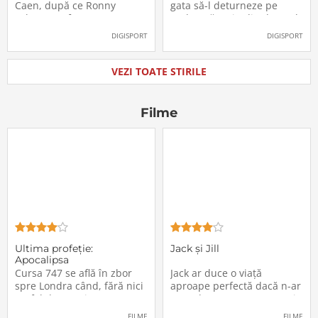
oficial la FCSB
către Juventus!
Caen, după ce Ronny
gata să-l deturneze pe
Labonne a fost prezentat
Radu Drăgușin din drumul
oficial la FCSB
către Juventus!
DIGISPORT
DIGISPORT
VEZI TOATE STIRILE
Filme
Ultima profeţie:
Jack și Jill
Apocalipsa
Cursa 747 se află în zbor
Jack ar duce o viață
spre Londra când, fără nici
aproape perfectă dacă n-ar
un fel de avertisment,
avea de suportat o excepție
pasagerii încep să dispară
extrem de supărătoare,
FILME
FILME