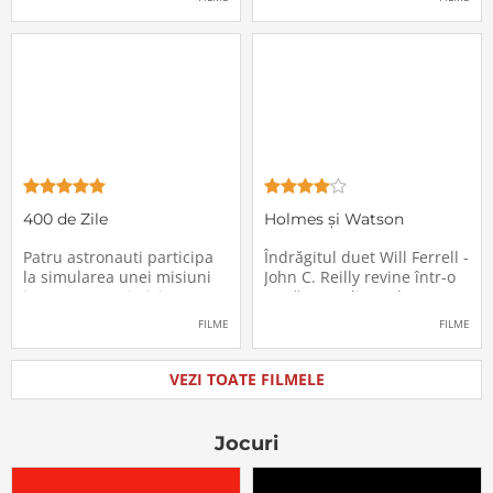
în mod misterios de pe
care-i cade pe cap de
locurile lor. Teroarea și
sărbători - sora lui
haosul se răspândesc nu
geamănă - Jill. În fiecare an
doar printre cei din avion,
el trebuie să suporte o
ci peste tot în lume, căci
agasantă vizită de
Thanksgiving a
400 de Zile
Holmes și Watson
Patru astronauti participa
Îndrăgitul duet Will Ferrell -
la simularea unei misiuni
John C. Reilly revine într-o
in care sunt trimisi pe o
nouă comedie: Holmes &
planeta indepartata,
Watson, povestea super-
FILME
FILME
pentru a testa efectele
detectivului Sherlock
psihologice pe care le are
Holmes și a asistentului
calatoria in spatiu. Starea
său, dr. Watson, inspirată
VEZI TOATE FILMELE
mentala a astronautilor
de romanul best-seller al
incepe sa se deterioreze
lui Sir Arthur Conan Doyle.
atunci cand pierd
De data
Jocuri