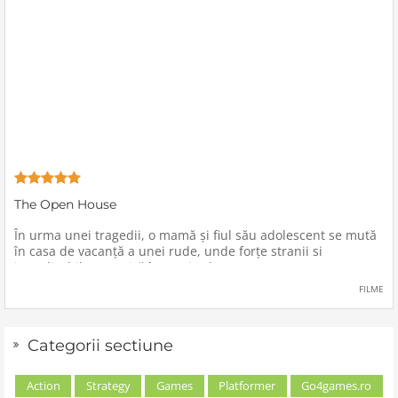
The Open House
În urma unei tragedii, o mamă şi fiul său adolescent se mută
în casa de vacanţă a unei rude, unde forţe stranii si
inexplicabile conspiră împotriva lor.
FILME
Categorii sectiune
Action
Strategy
Games
Platformer
Go4games.ro