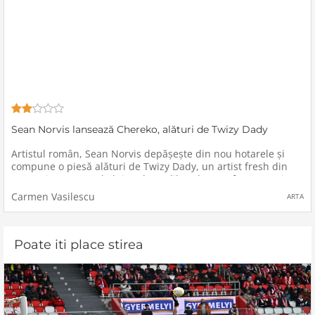
Sean Norvis lansează Chereko, alături de Twizy Dady
Artistul român, Sean Norvis depășește din nou hotarele și
compune o piesă alături de Twizy Dady, un artist fresh din
Tanzania. Pe numele lui real, Twalibu Almas Mfaume, Twizy
Dady este un tânăr compozitor și cântăreț din Africa de Est
Carmen Vasilescu
ARTA
Poate iti place stirea