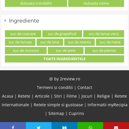
dulceata trandafiri
dulceata visine
Ingrediente
suc de coacaze
suc de grapefruit
suc de lamai verzi
suc de lamaie
suc de lime
suc de menta
suc de mere
suc de morcovi
suc de pere
suc de piersici
TOATE INGREDIENTELE
@ by
2review.ro
Termeni si conditii
|
Contact
Acasa
|
Retete
|
Articole
|
Stiri
|
Filme
|
Jocuri
|
Religie
|
Retete
internationale
|
Retete simple si gustoase
|
Informatii myRecipia
|
Sitemap
|
Cuprins