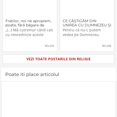
Fraţilor, noi ne apropiem,
CE CÂŞTIGĂM DIN
poate, fără băgare de
UNIREA CU DUMNEZEU ŞI
seamă de aceşti «munţi»
CU FRAŢII (V)
„(…) Mă cutremur când calc
Pentru că nu-L putem
cu nevrednicie aceste
vedea pe Dumnezeu,
locuri pe unde au trecut
aceasta nu ne răpeşte
înaintaşii noştri. Şi cred că
libertatea şi dreptul de a-L
RELIGIE
RELIGIE
nu numai eu sunt în
simţi. Dumnezeu a
postura aceasta. M-am
înzestrat pe om, creatura
gândit, de multe ori, chiar
Sa, cu cinci simţuri. Ceea ce
VEZI TOATE POSTARILE DIN RELIGIE
când mergeam pe
nu vedem simţim, sau
drumuşorul de la Livada
mirosim, au pipăim etc. etc.
Beiuşului, prima
Prezenţa lui Dumnezeu se
Poate iti place articolul