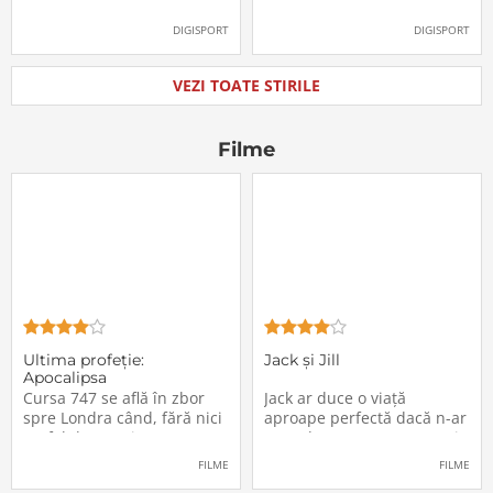
Labonne a fost prezentat
Radu Drăgușin din drumul
oficial la FCSB
către Juventus!
DIGISPORT
DIGISPORT
VEZI TOATE STIRILE
Filme
Ultima profeţie:
Jack și Jill
Apocalipsa
Cursa 747 se află în zbor
Jack ar duce o viață
spre Londra când, fără nici
aproape perfectă dacă n-ar
un fel de avertisment,
avea de suportat o excepție
pasagerii încep să dispară
extrem de supărătoare,
FILME
FILME
în mod misterios de pe
care-i cade pe cap de