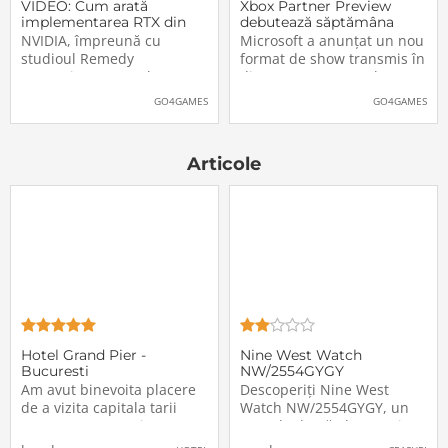
VIDEO: Cum arată
Xbox Partner Preview
implementarea RTX din
debutează săptămâna
Alan Wake II
aceasta. Când și unde va
NVIDIA, împreună cu
Microsoft a anunțat un nou
putea fi vizionat
studioul Remedy
format de show transmis în
Entertainment, au lansat
direct pe Internet: Xbox
un nou clip video dedicat
Partner Preview, primul
GO4GAMES
GO4GAMES
implementării rutinelor RTX
episod urmând să fie
(Ray Tracing și DLSS) din
difuzat chiar mâine, 25
jocul Alan Wake II. După
octombrie 2023, începând
Articole
cum puteți vedea și în
cu 20:00 (ora României).
secvențele de mai jos,
Show-ul va putea […]The
[…]The post VIDEO: Cum
post Xbox Partner
Hotel Grand Pier -
Nine West Watch
Bucuresti
NW/2554GYGY
Am avut binevoita placere
Descoperiți Nine West
de a vizita capitala tarii
Watch NW/2554GYGY, un
noastre, Bucuresti, care
ceas de damă elegant și
dupa parerea mea este un
sofisticat, creat pentru a