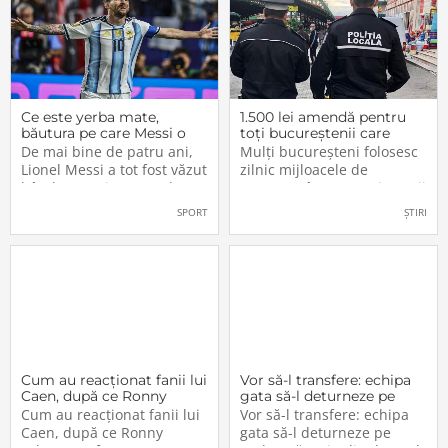
Ce este yerba mate,
1.500 lei amendă pentru
băutura pe care Messi o
toți bucureștenii care
bea înainte de meciurile
refuză să facă acest lucru
De mai bine de patru ani,
Mulți bucureșteni folosesc
din Campionatul Mondial
acum, în 2026.
Lionel Messi a tot fost văzut
zilnic mijloacele de
2026
bând un ceai extrem de
transport în comun, iar unii
popular în Argentina. Este
dintre ei călătoresc adesea
SPORT
ȘTIRI
vorba despre yerba mate, o
cu autobuzul sau tramvaiul
plantă tradițională sud-
fără a plăti un bilet. Iar în
americană mai populară
situația în care dau nas în
decât cafeaua. Are
nas cu controlorii […]
numeroase […]
Cum au reacționat fanii lui
Vor să-l transfere: echipa
Caen, după ce Ronny
gata să-l deturneze pe
Labonne a fost prezentat
Radu Drăgușin din drumul
Cum au reacționat fanii lui
Vor să-l transfere: echipa
oficial la FCSB
către Juventus!
Caen, după ce Ronny
gata să-l deturneze pe