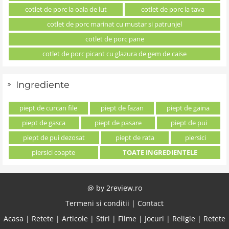
cotlet de porc la oala de lut
cotlet de porc la tava
cotlet de porc marinat cu mustar si patrunjel
cotlet de porc pane
cotlet de porc picant cu glazura de gem de caise
Ingrediente
piept de curcan file
piept de fazan
piept de gaina
piept de gasca
piept de pasare
piept de pui
piept de pui dezosat
piept de rata
piersici
piersici coapte
TOATE INGREDIENTELE
@ by
2review.ro
Termeni si conditii
|
Contact
Acasa
|
Retete
|
Articole
|
Stiri
|
Filme
|
Jocuri
|
Religie
|
Retete