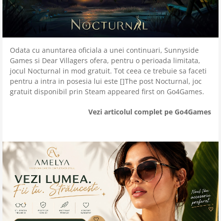
Odata cu anuntarea oficiala a unei continuari, Sunnyside
Games si Dear Villagers ofera, pentru o perioada limitata,
jocul Nocturnal in mod gratuit. Tot ceea ce trebuie sa faceti
pentru a intra in posesia lui este []The post Nocturnal, joc
gratuit disponibil prin Steam appeared first on Go4Games.
Vezi articolul complet pe Go4Games