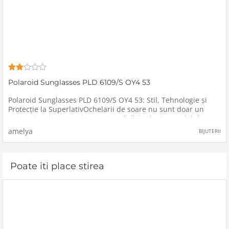
Polaroid Sunglasses PLD 6109/S OY4 53
Polaroid Sunglasses PLD 6109/S OY4 53: Stil, Tehnologie și
Protecție la SuperlativOchelarii de soare nu sunt doar un
accesoriu, ci o extensie a personalității tale, iar modelul
Polaroid Sunglasses PLD 6109/S OY4 53 îmbină perfect stilul
amelya
BIJUTERII
modern
Poate iti place stirea