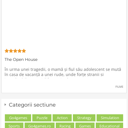
The Open House
În urma unei tragedii, o mamă şi fiul său adolescent se mută
în casa de vacanţă a unei rude, unde forţe stranii si
inexplicabile conspiră împotriva lor.
FILME
Categorii sectiune
Go4games
Puzzle
Action
Strategy
Simulation
Sports
Go4games.ro
Racing
Games
Educational