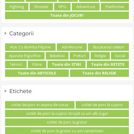
Fighting
Shooter
RPG
Adventure
Platformer
Toate din JOCURI
Categorii
Atac Cu Bomba Filipine
Adi Minune
Bucatarasi celebri
Aparate frigorifice
Bebelusi
Preturi
Religie
Social
Tehnici
Filme
Toate din STIRI
Toate din RETETE
Toate din ARTICOLE
Toate din RELIGIE
Etichete
cotlet de porc in zeama de varza
cotlet de porc la cuptor
cotlet de porc la cuptor stropit cu vin alb si gar
cotlet de porc la gratar
cotlet de porc la gratar cu sos vanatoresc