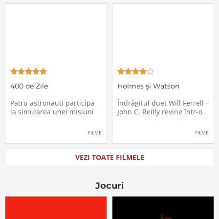
locurile lor. Teroarea și
sărbători - sora lui
haosul se răspândesc nu
geamănă - Jill. În fiecare an
doar printre cei din avion,
el trebuie să suporte o
ci peste tot în lume, căci
agasantă vizită de
Thanksgiving a
400 de Zile
Holmes și Watson
Patru astronauti participa
Îndrăgitul duet Will Ferrell -
la simularea unei misiuni
John C. Reilly revine într-o
in care sunt trimisi pe o
nouă comedie: Holmes &
planeta indepartata,
Watson, povestea super-
FILME
FILME
pentru a testa efectele
detectivului Sherlock
psihologice pe care le are
Holmes și a asistentului
calatoria in spatiu. Starea
său, dr. Watson, inspirată
VEZI TOATE FILMELE
mentala a astronautilor
de romanul best-seller al
incepe sa se deterioreze
lui Sir Arthur Conan Doyle.
atunci cand pierd
De data
Jocuri