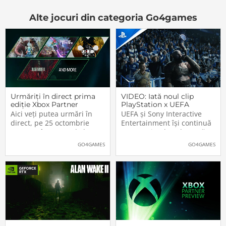
Alte jocuri din categoria Go4games
Urmăriți în direct prima
VIDEO: Iată noul clip
ediție Xbox Partner
PlayStation x UEFA
Preview
Champions League. Nu
Aici veți putea urmări în
UEFA și Sony Interactive
lipsesc vedetele din
direct, pe 25 octombrie
Entertainment își continuă
jocurile Sony
2023, cu începere de la
parteneriatul ce durează
20:00 (ora României), prima
deja de peste un sfert de
GO4GAMES
GO4GAMES
ediție a noului format Xbox
secol, PlayStation fiind unul
Partner Preview, folosit de
dintre principalii sponsorii
Microsoft pentru
ai celei mai prestigioase
promovarea jocurilor de
competiții fotbalistice la
Xbox, PC și […]The post
nivel de echipe de club:
Urmăriți în