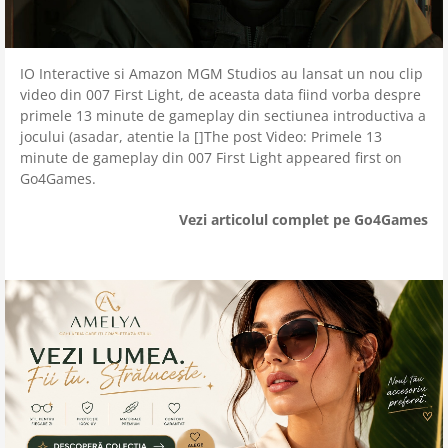
IO Interactive si Amazon MGM Studios au lansat un nou clip
video din 007 First Light, de aceasta data fiind vorba despre
primele 13 minute de gameplay din sectiunea introductiva a
jocului (asadar, atentie la []The post Video: Primele 13
minute de gameplay din 007 First Light appeared first on
Go4Games.
Vezi articolul complet pe Go4Games