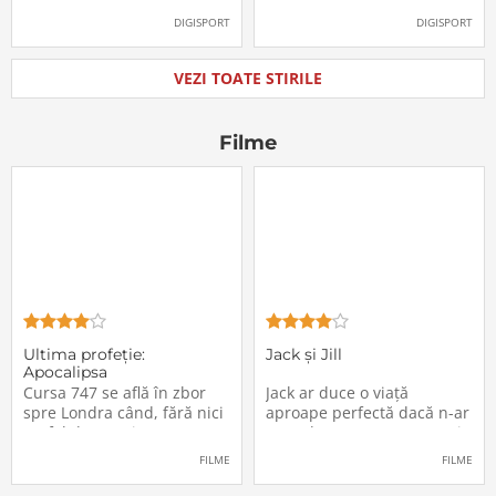
oficial la FCSB
către Juventus!
DIGISPORT
DIGISPORT
VEZI TOATE STIRILE
Filme
Ultima profeţie:
Jack și Jill
Apocalipsa
Cursa 747 se află în zbor
Jack ar duce o viață
spre Londra când, fără nici
aproape perfectă dacă n-ar
un fel de avertisment,
avea de suportat o excepție
pasagerii încep să dispară
extrem de supărătoare,
FILME
FILME
în mod misterios de pe
care-i cade pe cap de
locurile lor. Teroarea și
sărbători - sora lui