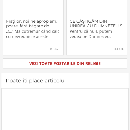
Fraţilor, noi ne apropiem,
CE CÂŞTIGĂM DIN
poate, fără băgare de
UNIREA CU DUMNEZEU ŞI
seamă de aceşti «munţi»
CU FRAŢII (V)
„(…) Mă cutremur când calc
Pentru că nu-L putem
cu nevrednicie aceste
vedea pe Dumnezeu,
locuri pe unde au trecut
aceasta nu ne răpeşte
înaintaşii noştri. Şi cred că
libertatea şi dreptul de a-L
RELIGIE
RELIGIE
nu numai eu sunt în
simţi. Dumnezeu a
postura aceasta. M-am
înzestrat pe om, creatura
gândit, de multe ori, chiar
Sa, cu cinci simţuri. Ceea ce
VEZI TOATE POSTARILE DIN RELIGIE
când mergeam pe
nu vedem simţim, sau
drumuşorul de la Livada
mirosim, au pipăim etc. etc.
Beiuşului, prima
Prezenţa lui Dumnezeu se
Poate iti place articolul