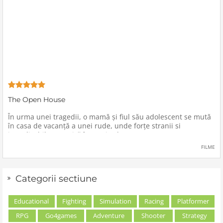
The Open House
În urma unei tragedii, o mamă şi fiul său adolescent se mută
în casa de vacanţă a unei rude, unde forţe stranii si
inexplicabile conspiră împotriva lor.
FILME
Categorii sectiune
Educational
Fighting
Simulation
Racing
Platformer
RPG
Go4games
Adventure
Shooter
Strategy