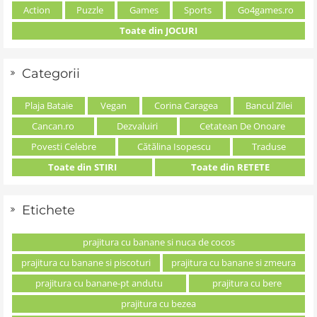
Action
Puzzle
Games
Sports
Go4games.ro
Toate din JOCURI
Categorii
Plaja Bataie
Vegan
Corina Caragea
Bancul Zilei
Cancan.ro
Dezvaluiri
Cetatean De Onoare
Povesti Celebre
Cătălina Isopescu
Traduse
Toate din STIRI
Toate din RETETE
Etichete
prajitura cu banane si nuca de cocos
prajitura cu banane si piscoturi
prajitura cu banane si zmeura
prajitura cu banane-pt andutu
prajitura cu bere
prajitura cu bezea