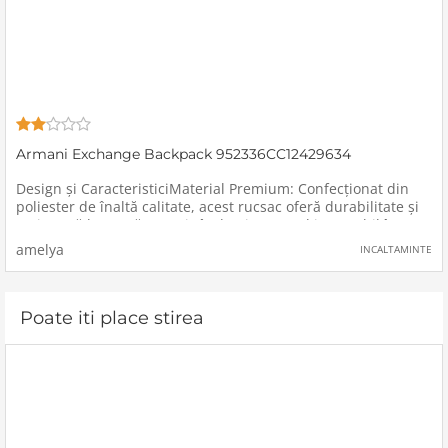
Armani Exchange Backpack 952336CC12429634
Design și CaracteristiciMaterial Premium: Confecționat din
poliester de înaltă calitate, acest rucsac oferă durabilitate și
rezistență la uzură, menținându-și aspectul impecabil în
timp.Culoare Elegantă: Disponibil într-o nuanță
amelya
INCALTAMINTE
Poate iti place stirea