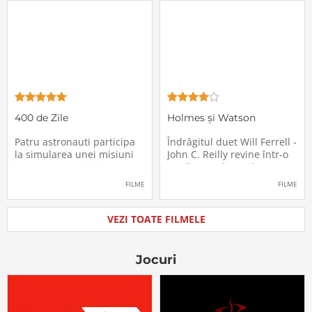
haosul se răspândesc nu
geamănă - Jill. În fiecare an
doar printre cei din avion,
el trebuie să suporte o
ci peste tot în lume, căci
agasantă vizită de
Thanksgiving a
400 de Zile
Holmes și Watson
Patru astronauti participa
Îndrăgitul duet Will Ferrell -
la simularea unei misiuni
John C. Reilly revine într-o
in care sunt trimisi pe o
nouă comedie: Holmes &
planeta indepartata,
Watson, povestea super-
FILME
FILME
pentru a testa efectele
detectivului Sherlock
psihologice pe care le are
Holmes și a asistentului
calatoria in spatiu. Starea
său, dr. Watson, inspirată
VEZI TOATE FILMELE
mentala a astronautilor
de romanul best-seller al
incepe sa se deterioreze
lui Sir Arthur Conan Doyle.
atunci cand pierd
De data
Jocuri