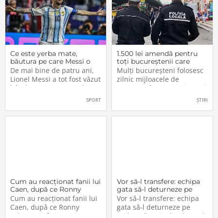
Ce este yerba mate,
1.500 lei amendă pentru
băutura pe care Messi o
toți bucureștenii care
bea înainte de meciurile
refuză să facă acest lucru
De mai bine de patru ani,
Mulți bucureșteni folosesc
din Campionatul Mondial
acum, în 2026.
Lionel Messi a tot fost văzut
zilnic mijloacele de
2026
bând un ceai extrem de
transport în comun, iar unii
popular în Argentina. Este
dintre ei călătoresc adesea
SPORT
ȘTIRI
vorba despre yerba mate, o
cu autobuzul sau tramvaiul
plantă tradițională sud-
fără a plăti un bilet. Iar în
americană mai populară
situația în care dau nas în
decât cafeaua. Are
nas cu controlorii […]
numeroase […]
Cum au reacționat fanii lui
Vor să-l transfere: echipa
Caen, după ce Ronny
gata să-l deturneze pe
Labonne a fost prezentat
Radu Drăgușin din drumul
Cum au reacționat fanii lui
Vor să-l transfere: echipa
oficial la FCSB
către Juventus!
Caen, după ce Ronny
gata să-l deturneze pe
Labonne a fost prezentat
Radu Drăgușin din drumul