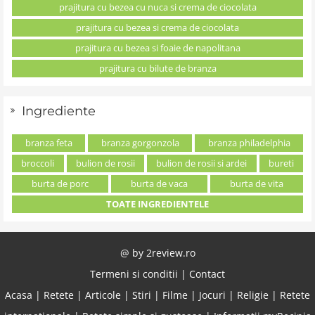
prajitura cu bezea cu nuca si crema de ciocolata
prajitura cu bezea si crema de ciocolata
prajitura cu bezea si foaie de napolitana
prajitura cu bilute de branza
Ingrediente
branza feta
branza gorgonzola
branza philadelphia
broccoli
bulion de rosii
bulion de rosii si ardei
bureti
burta de porc
burta de vaca
burta de vita
TOATE INGREDIENTELE
@ by
2review.ro
Termeni si conditii
|
Contact
Acasa
|
Retete
|
Articole
|
Stiri
|
Filme
|
Jocuri
|
Religie
|
Retete