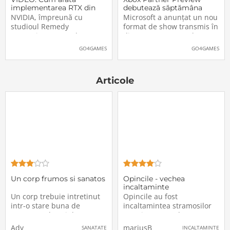
implementarea RTX din
debutează săptămâna
Alan Wake II
aceasta. Când și unde va
NVIDIA, împreună cu
Microsoft a anunțat un nou
putea fi vizionat
studioul Remedy
format de show transmis în
Entertainment, au lansat
direct pe Internet: Xbox
un nou clip video dedicat
Partner Preview, primul
GO4GAMES
GO4GAMES
implementării rutinelor RTX
episod urmând să fie
(Ray Tracing și DLSS) din
difuzat chiar mâine, 25
jocul Alan Wake II. După
octombrie 2023, începând
Articole
cum puteți vedea și în
cu 20:00 (ora României).
secvențele de mai jos,
Show-ul va putea […]The
[…]The post VIDEO: Cum
post Xbox Partner
Un corp frumos si sanatos
Opincile - vechea
incaltaminte
Un corp trebuie intretinut
Opincile au fost
intr-o stare buna de
incaltamintea stramosilor
sanatate, alaturi de o
nostri, o sansa de a nu
alimentatie echilibrata,
merge desculti pe un drum
Ady
mariusB
SANATATE
INCALTAMINTE