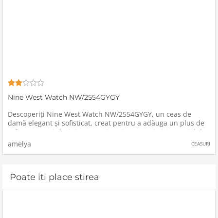
Nine West Watch NW/2554GYGY
Descoperiți Nine West Watch NW/2554GYGY, un ceas de
damă elegant și sofisticat, creat pentru a adăuga un plus de
rafinament oricărei ținute.Design și CaracteristiciMaterialul
Căpciorului: Confecționat din aliaj de înaltă calitate
amelya
CEASURI
Poate iti place stirea