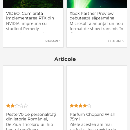
VIDEO: Cum arată
Xbox Partner Preview
implementarea RTX din
debutează săptămâna
Alan Wake II
aceasta. Când și unde va
NVIDIA, împreună cu
Microsoft a anunțat un nou
putea fi vizionat
studioul Remedy
format de show transmis în
Entertainment, au lansat
direct pe Internet: Xbox
un nou clip video dedicat
Partner Preview, primul
GO4GAMES
GO4GAMES
implementării rutinelor RTX
episod urmând să fie
(Ray Tracing și DLSS) din
difuzat chiar mâine, 25
jocul Alan Wake II. După
octombrie 2023, începând
Articole
cum puteți vedea și în
cu 20:00 (ora României).
secvențele de mai jos,
Show-ul va putea […]The
[…]The post VIDEO: Cum
post Xbox Partner
Peste 70 de personalități
Parfum Chopard Wish
din istoria României,
75ml
reunite într-un videoclip
De Ziua Tricolorului, hip-
Zilele acestea am mai
hip-hop, lansat de
hop-ul românesc
rasfoit cateva reviste de