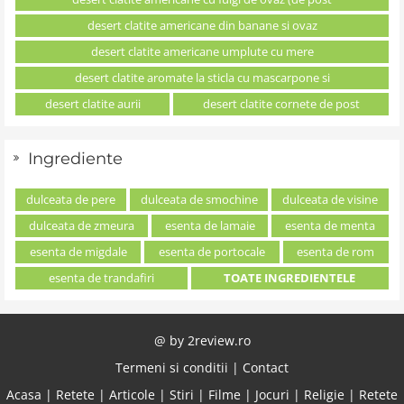
desert clatite americane din banane si ovaz
desert clatite americane umplute cu mere
desert clatite aromate la sticla cu mascarpone si
desert clatite aurii
desert clatite cornete de post
Ingrediente
dulceata de pere
dulceata de smochine
dulceata de visine
dulceata de zmeura
esenta de lamaie
esenta de menta
esenta de migdale
esenta de portocale
esenta de rom
esenta de trandafiri
TOATE INGREDIENTELE
@ by
2review.ro
Termeni si conditii
|
Contact
Acasa
|
Retete
|
Articole
|
Stiri
|
Filme
|
Jocuri
|
Religie
|
Retete