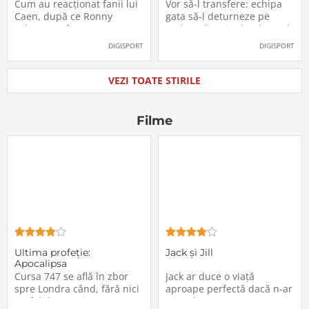
Labonne a fost prezentat
Radu Drăgușin din drumul
Cum au reacționat fanii lui
Vor să-l transfere: echipa
oficial la FCSB
către Juventus!
Caen, după ce Ronny
gata să-l deturneze pe
Labonne a fost prezentat
Radu Drăgușin din drumul
oficial la FCSB
către Juventus!
DIGISPORT
DIGISPORT
VEZI TOATE STIRILE
Filme
Ultima profeţie:
Jack și Jill
Apocalipsa
Cursa 747 se află în zbor
Jack ar duce o viață
spre Londra când, fără nici
aproape perfectă dacă n-ar
un fel de avertisment,
avea de suportat o excepție