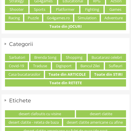
Strategy
Go4games
Educational
RPG
Action
Shooter
Sports
Platformer
Fighting
Games
Racing
Puzzle
Go4games.ro
Simulation
Adventure
Toate din JOCURI
Categorii
Sarbatori
Brenda Song
Shopping
Bucatarasi celebri
Covid-19
Traduse
Digisport
Bancul Zilei
Sufleuri
Casa bucatarasilor
Toate din ARTICOLE
Toate din STIRI
Toate din RETETE
Etichete
desert clafoutis cu visine
desert clatite
desert clatite - reteta de baza
desert clatite americane cu afine
desert clatite americane cu fulgi de ovaz (de post