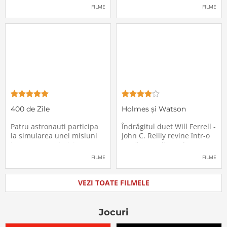
pasagerii încep să dispară
extrem de supărătoare,
FILME
FILME
în mod misterios de pe
care-i cade pe cap de
locurile lor. Teroarea și
sărbători - sora lui
haosul se răspândesc nu
geamănă - Jill. În fiecare an
doar printre cei din avion,
el trebuie să suporte o
ci peste tot în lume, căci
agasantă vizită de
Thanksgiving a
400 de Zile
Holmes și Watson
Patru astronauti participa
Îndrăgitul duet Will Ferrell -
la simularea unei misiuni
John C. Reilly revine într-o
in care sunt trimisi pe o
nouă comedie: Holmes &
planeta indepartata,
Watson, povestea super-
FILME
FILME
pentru a testa efectele
detectivului Sherlock
psihologice pe care le are
Holmes și a asistentului
calatoria in spatiu. Starea
său, dr. Watson, inspirată
VEZI TOATE FILMELE
mentala a astronautilor
de romanul best-seller al
incepe sa se deterioreze
lui Sir Arthur Conan Doyle.
atunci cand pierd
De data
Jocuri