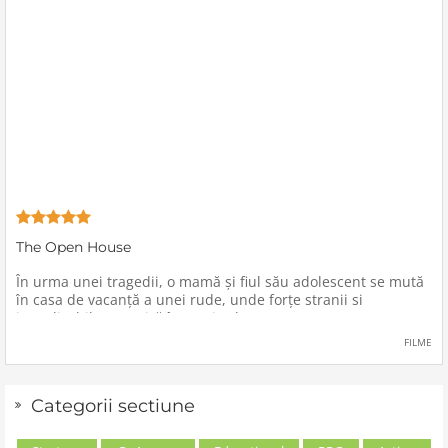
The Open House
În urma unei tragedii, o mamă şi fiul său adolescent se mută
în casa de vacanţă a unei rude, unde forţe stranii si
inexplicabile conspiră împotriva lor.
FILME
Categorii sectiune