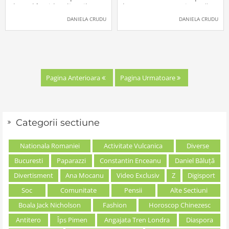
dansul în videoclipurile
la munte. Fosta asistentă Tv
celor mai cunoscuți
s-a întâlnit cu un urs în
DANIELA CRUDU
DANIELA CRUDU
maneliști. Ei bine, minunea
drum spre ședința foto pe
nu a ținut mult, iar Daniela
care trebuia s-o facă pe
Crudu a revenit la prima
munte. […]The post Daniela
dragoste. Alături de Elis
Crudu, în pericol la munte.
Armeanca, bruneta s-a
Bruneta a dat
[…]The post Daniela
Pagina Anterioara
Pagina Urmatoare
Categorii sectiune
Nationala Romaniei
Activitate Vulcanica
Diverse
Bucuresti
Paparazzi
Constantin Enceanu
Daniel Băluță
Divertisment
Ana Mocanu
Video Exclusiv
Z
Digisport
Soc
Comunitate
Pensii
Alte Sectiuni
Boala Jack Nicholson
Fashion
Horoscop Chinezesc
Antitero
Îps Pimen
Angajata Tren Londra
Diaspora