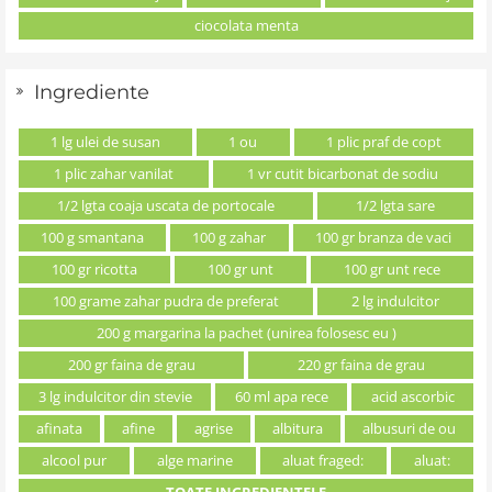
ciocolata menta
Ingrediente
1 lg ulei de susan
1 ou
1 plic praf de copt
1 plic zahar vanilat
1 vr cutit bicarbonat de sodiu
1/2 lgta coaja uscata de portocale
1/2 lgta sare
100 g smantana
100 g zahar
100 gr branza de vaci
100 gr ricotta
100 gr unt
100 gr unt rece
100 grame zahar pudra de preferat
2 lg indulcitor
200 g margarina la pachet (unirea folosesc eu )
200 gr faina de grau
220 gr faina de grau
3 lg indulcitor din stevie
60 ml apa rece
acid ascorbic
afinata
afine
agrise
albitura
albusuri de ou
alcool pur
alge marine
aluat fraged:
aluat:
TOATE INGREDIENTELE