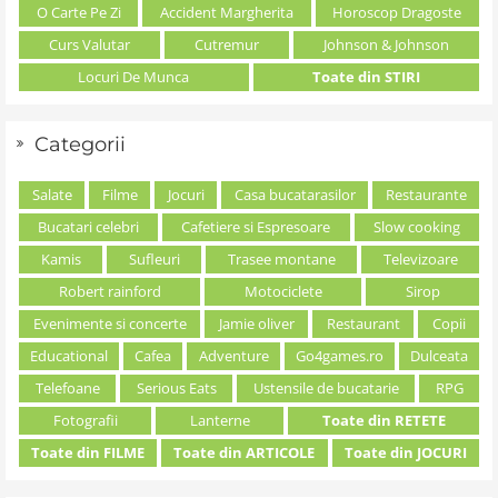
O Carte Pe Zi
Accident Margherita
Horoscop Dragoste
Curs Valutar
Cutremur
Johnson & Johnson
Locuri De Munca
Toate din STIRI
Categorii
Salate
Filme
Jocuri
Casa bucatarasilor
Restaurante
Bucatari celebri
Cafetiere si Espresoare
Slow cooking
Kamis
Sufleuri
Trasee montane
Televizoare
Robert rainford
Motociclete
Sirop
Evenimente si concerte
Jamie oliver
Restaurant
Copii
Educational
Cafea
Adventure
Go4games.ro
Dulceata
Telefoane
Serious Eats
Ustensile de bucatarie
RPG
Fotografii
Lanterne
Toate din RETETE
Toate din FILME
Toate din ARTICOLE
Toate din JOCURI