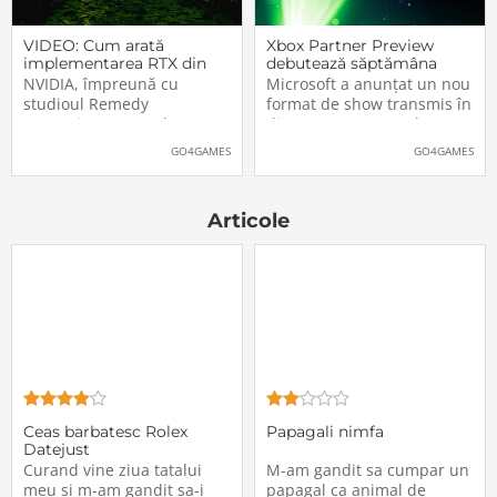
VIDEO: Cum arată
Xbox Partner Preview
implementarea RTX din
debutează săptămâna
Alan Wake II
aceasta. Când și unde va
NVIDIA, împreună cu
Microsoft a anunțat un nou
putea fi vizionat
studioul Remedy
format de show transmis în
Entertainment, au lansat
direct pe Internet: Xbox
un nou clip video dedicat
Partner Preview, primul
GO4GAMES
GO4GAMES
implementării rutinelor RTX
episod urmând să fie
(Ray Tracing și DLSS) din
difuzat chiar mâine, 25
jocul Alan Wake II. După
octombrie 2023, începând
Articole
cum puteți vedea și în
cu 20:00 (ora României).
secvențele de mai jos,
Show-ul va putea […]The
[…]The post VIDEO: Cum
post Xbox Partner
Ceas barbatesc Rolex
Papagali nimfa
Datejust
Curand vine ziua tatalui
M-am gandit sa cumpar un
meu si m-am gandit sa-i
papagal ca animal de