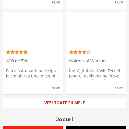
pasagerii încep să dispară
extrem de supărătoare,
FILME
FILME
în mod misterios de pe
care-i cade pe cap de
locurile lor. Teroarea și
sărbători - sora lui
haosul se răspândesc nu
geamănă - Jill. În fiecare an
doar printre cei din avion,
el trebuie să suporte o
ci peste tot în lume, căci
agasantă vizită de
Thanksgiving a
400 de Zile
Holmes și Watson
Patru astronauti participa
Îndrăgitul duet Will Ferrell -
la simularea unei misiuni
John C. Reilly revine într-o
in care sunt trimisi pe o
nouă comedie: Holmes &
planeta indepartata,
Watson, povestea super-
FILME
FILME
pentru a testa efectele
detectivului Sherlock
psihologice pe care le are
Holmes și a asistentului
calatoria in spatiu. Starea
său, dr. Watson, inspirată
VEZI TOATE FILMELE
mentala a astronautilor
de romanul best-seller al
incepe sa se deterioreze
lui Sir Arthur Conan Doyle.
atunci cand pierd
De data
Jocuri