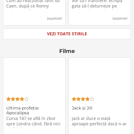
Cum au reacționat fanii lui
Vor să-l transfere: echipa
oficial la FCSB
către Juventus!
Caen, după ce Ronny
gata să-l deturneze pe
Labonne a fost prezentat
Radu Drăgușin din drumul
oficial la FCSB
către Juventus!
DIGISPORT
DIGISPORT
VEZI TOATE STIRILE
Filme
Ultima profeţie:
Jack și Jill
Apocalipsa
Cursa 747 se află în zbor
Jack ar duce o viață
spre Londra când, fără nici
aproape perfectă dacă n-ar
un fel de avertisment,
avea de suportat o excepție