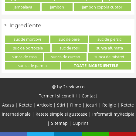
jambalaya
jambon
jambon copt-la cuptor
Ingrediente
suc de morcovi
suc de pere
suc de piersici
suc de portocale
suc de rosii
sunca afumata
sunca de casa
sunca de curcan
sunca de mistret
sunca de parma
TOATE INGREDIENTELE
@ by
2review.ro
Termeni si conditii
|
Contact
Acasa
|
Retete
|
Articole
|
Stiri
|
Filme
|
Jocuri
|
Religie
|
Retete
internationale
|
Retete simple si gustoase
|
Informatii myRecipia
|
Sitemap
|
Cuprins