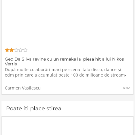
Geo Da Silva revine cu un remake la piesa hit a lui Nikos
Vertis
După multe colaborări mari pe scena italo disco, dance și
edm prin care a acumulat peste 100 de milioane de stream-
uri, Geo Da Silva împreună cu cântăreața Andreea Morariu,
revine cu o reinterpretare în limba română a clasicului Thelo
Carmen Vasilescu
ARTA
na
Poate iti place stirea