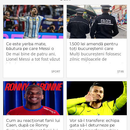
Ce este yerba mate,
1.500 lei amendă pentru
băutura pe care Messi o
toți bucureștenii care
bea înainte de meciurile
refuză să facă acest lucru
De mai bine de patru ani,
Mulți bucureșteni folosesc
din Campionatul Mondial
acum, în 2026.
Lionel Messi a tot fost văzut
zilnic mijloacele de
2026
bând un ceai extrem de
transport în comun, iar unii
popular în Argentina. Este
dintre ei călătoresc adesea
SPORT
ȘTIRI
vorba despre yerba mate, o
cu autobuzul sau tramvaiul
plantă tradițională sud-
fără a plăti un bilet. Iar în
americană mai populară
situația în care dau nas în
decât cafeaua. Are
nas cu controlorii […]
numeroase […]
Cum au reacționat fanii lui
Vor să-l transfere: echipa
Caen, după ce Ronny
gata să-l deturneze pe
Labonne a fost prezentat
Radu Drăgușin din drumul