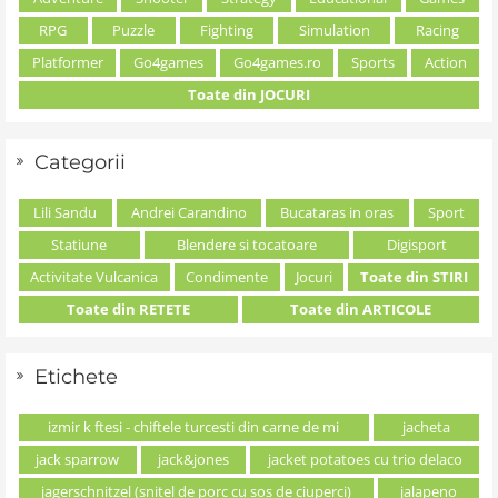
RPG
Puzzle
Fighting
Simulation
Racing
Platformer
Go4games
Go4games.ro
Sports
Action
Toate din JOCURI
Categorii
Lili Sandu
Andrei Carandino
Bucataras in oras
Sport
Statiune
Blendere si tocatoare
Digisport
Activitate Vulcanica
Condimente
Jocuri
Toate din STIRI
Toate din RETETE
Toate din ARTICOLE
Etichete
izmir k ftesi - chiftele turcesti din carne de mi
jacheta
jack sparrow
jack&jones
jacket potatoes cu trio delaco
jagerschnitzel (snitel de porc cu sos de ciuperci)
jalapeno