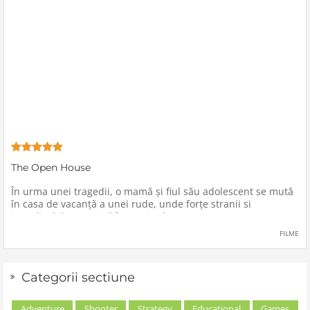
The Open House
În urma unei tragedii, o mamă şi fiul său adolescent se mută
în casa de vacanţă a unei rude, unde forţe stranii si
inexplicabile conspiră împotriva lor.
FILME
Categorii sectiune
Adventure
Shooter
Strategy
Educational
Games