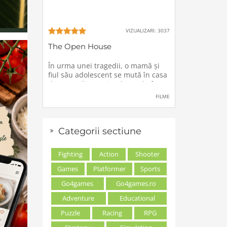
VIZUALIZARI: 3037
The Open House
În urma unei tragedii, o mamă şi
fiul său adolescent se mută în casa
de vacanţă a unei rude, unde forţe
stranii si inexplicabile conspiră
FILME
împotriva lor.
Categorii sectiune
Fighting
Action
Shooter
Games
Platformer
Sports
Go4games
Go4games.ro
Adventure
Educational
Puzzle
Racing
RPG