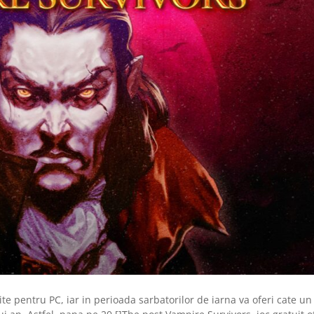
te pentru PC, iar in perioada sarbatorilor de iarna va oferi cate un