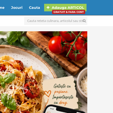
lme
Jocuri
Cauta
Adauga
ARTICOL
GRATUIT & FARA CONT