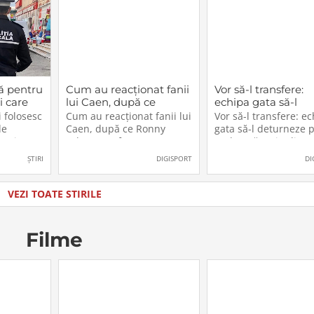
ă pentru
Cum au reacționat fanii
Vor să-l transfere:
i care
lui Caen, după ce
echipa gata să-l
cest
Ronny Labonne a fost
deturneze pe Rad
 folosesc
Cum au reacționat fanii lui
Vor să-l transfere: e
2026.
prezentat oficial la
Drăgușin din drum
de
Caen, după ce Ronny
gata să-l deturneze 
FCSB
către Juventus!
n, iar
Labonne a fost prezentat
Radu Drăgușin din
ătoresc
oficial la FCSB
drumul către Juventu
ȘTIRI
DIGISPORT
DI
zul sau
lăti un
ia în care
VEZI TOATE STIRILE
u
Filme