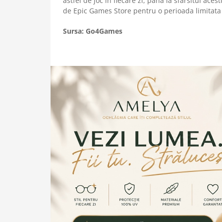
astfel de joc in fiecare zi, pana la sfarsitul ace
de Epic Games Store pentru o perioada limitat
Sursa: Go4Games