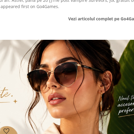
stui an. Astfel, pana pe 20 []The post Vampire Survivors, joc gratuit o
a appeared first on Go4Games.
Vezi articolul complet pe Go4G