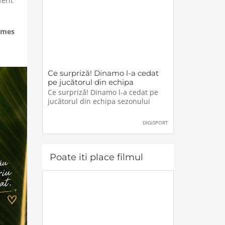
ferit
ames
Ce surpriză! Dinamo l-a cedat
pe jucătorul din echipa
sezonului
Ce surpriză! Dinamo l-a cedat pe
jucătorul din echipa sezonului
DIGISPORT
Poate iti place filmul