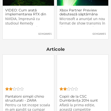
VIDEO: Cum arată
Xbox Partner Preview
implementarea RTX din
debutează săptămâna
Alan Wake II
aceasta. Când și unde va
NVIDIA, împreună cu
Microsoft a anunțat un nou
putea fi vizionat
studioul Remedy
format de show transmis în
Entertainment, au lansat
direct pe Internet: Xbox
un nou clip video dedicat
Partner Preview, primul
GO4GAMES
GO4GAMES
implementării rutinelor RTX
episod urmând să fie
(Ray Tracing și DLSS) din
difuzat chiar mâine, 25
jocul Alan Wake II. După
octombrie 2023, începând
Articole
cum puteți vedea și în
cu 20:00 (ora României).
secvențele de mai jos,
Show-ul va putea […]The
[…]The post VIDEO: Cum
post Xbox Partner
Pantaloni simpli chino
Copiii de la CSC
structurati - ZARA
Dumbrăvița 2014 sunt
vicecampionii Croco Cup
Pentru ca tot incepe scoala
Aflată la prima ediție,
Tournament
m-am gandit sa cumpar
această competiție