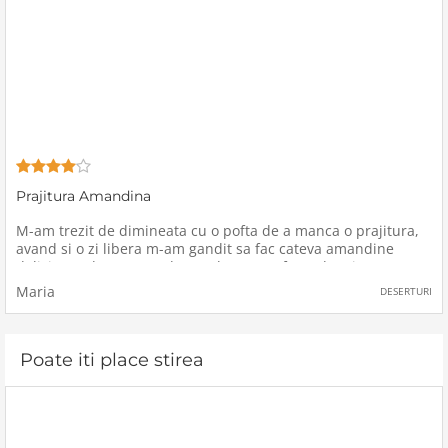
Prajitura Amandina
M-am trezit de dimineata cu o pofta de a manca o prajitura,
avand si o zi libera m-am gandit sa fac cateva amandine
delicioase deoarece e desertul meu preferat de mic
copil.Dupa parerea mea, a manca o amandina este cel mai
Maria
DESERTURI
bun desert pentru a incepe
Poate iti place stirea