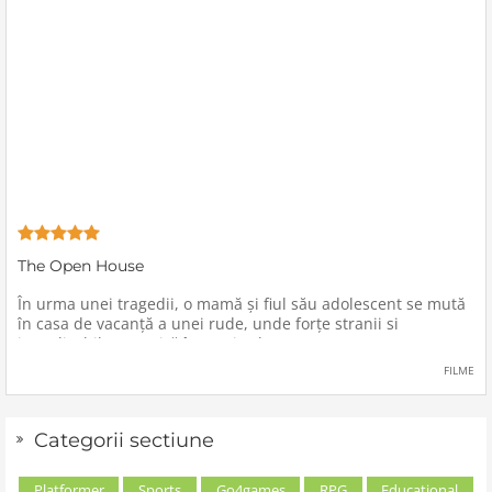
The Open House
În urma unei tragedii, o mamă şi fiul său adolescent se mută
în casa de vacanţă a unei rude, unde forţe stranii si
inexplicabile conspiră împotriva lor.
FILME
Categorii sectiune
Platformer
Sports
Go4games
RPG
Educational