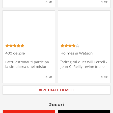
pasagerii încep să dispară
extrem de supărătoare,
FILME
FILME
în mod misterios de pe
care-i cade pe cap de
locurile lor. Teroarea și
sărbători - sora lui
haosul se răspândesc nu
geamănă - Jill. În fiecare an
doar printre cei din avion,
el trebuie să suporte o
ci peste tot în lume, căci
agasantă vizită de
Thanksgiving a
400 de Zile
Holmes și Watson
Patru astronauti participa
Îndrăgitul duet Will Ferrell -
la simularea unei misiuni
John C. Reilly revine într-o
in care sunt trimisi pe o
nouă comedie: Holmes &
planeta indepartata,
Watson, povestea super-
FILME
FILME
pentru a testa efectele
detectivului Sherlock
psihologice pe care le are
Holmes și a asistentului
calatoria in spatiu. Starea
său, dr. Watson, inspirată
VEZI TOATE FILMELE
mentala a astronautilor
de romanul best-seller al
incepe sa se deterioreze
lui Sir Arthur Conan Doyle.
atunci cand pierd
De data
Jocuri