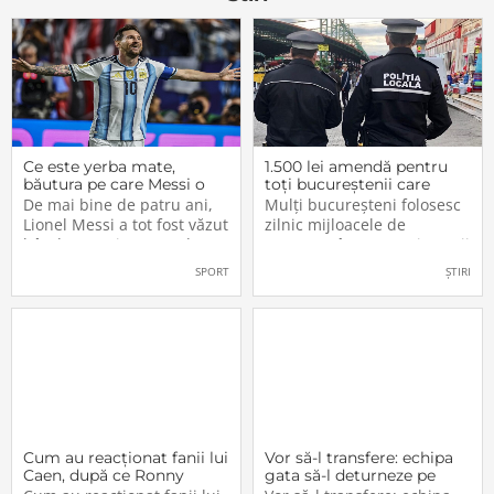
parfum
doua
Ce este yerba mate,
1.500 lei amendă pentru
băutura pe care Messi o
toți bucureștenii care
bea înainte de meciurile
refuză să facă acest lucru
De mai bine de patru ani,
Mulți bucureșteni folosesc
din Campionatul Mondial
acum, în 2026.
Lionel Messi a tot fost văzut
zilnic mijloacele de
2026
bând un ceai extrem de
transport în comun, iar unii
popular în Argentina. Este
dintre ei călătoresc adesea
SPORT
ȘTIRI
vorba despre yerba mate, o
cu autobuzul sau tramvaiul
plantă tradițională sud-
fără a plăti un bilet. Iar în
americană mai populară
situația în care dau nas în
decât cafeaua. Are
nas cu controlorii […]
numeroase […]
Cum au reacționat fanii lui
Vor să-l transfere: echipa
Caen, după ce Ronny
gata să-l deturneze pe
Labonne a fost prezentat
Radu Drăgușin din drumul