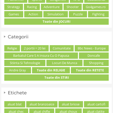
Strategy
Racing
Adventure
Shooter
Go4games.ro
Games
Action
Simulation
Puzzle
Fighting
Toate din JOCURI
Categorii
Religie
2 portii = 20 lei
Comunitate
Bbc News - Europe
Barbatul Care S A Insura Cu O Papusa
Doncafe
Stiinta Si Tehnologie
Locuri De Munca
Shopping
Andre Gray
Toate din RELIGIE
Toate din RETETE
Toate din STIRI
Etichete
aluat blat
aluat branzoaice
aluat briose
aluat cartofi
aluat chec
aluat chifle
aluat choux
aluat clatite