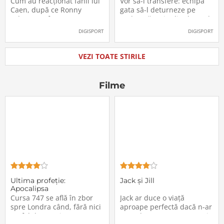
Cum au reacționat fanii lui
Vor să-l transfere: echipa
oficial la FCSB
către Juventus!
Caen, după ce Ronny
gata să-l deturneze pe
Labonne a fost prezentat
Radu Drăgușin din drumul
oficial la FCSB
către Juventus!
DIGISPORT
DIGISPORT
VEZI TOATE STIRILE
Filme
Ultima profeţie:
Jack și Jill
Apocalipsa
Cursa 747 se află în zbor
Jack ar duce o viață
spre Londra când, fără nici
aproape perfectă dacă n-ar
un fel de avertisment,
avea de suportat o excepție