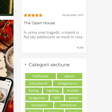
VIZUALIZARI: 3037
The Open House
În urma unei tragedii, o mamă şi
fiul său adolescent se mută în casa
de vacanţă a unei rude, unde forţe
stranii si inexplicabile conspiră
FILME
împotriva lor.
Categorii sectiune
Platformer
Games
Educational
Go4games.ro
Racing
Fighting
Shooter
Go4games
RPG
Action
Simulation
Adventure