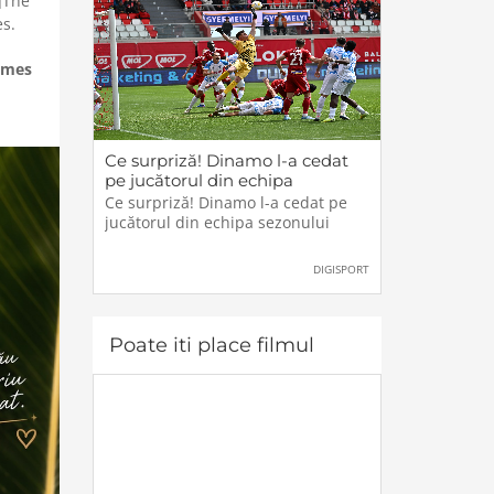
]The
es.
ames
Ce surpriză! Dinamo l-a cedat
pe jucătorul din echipa
sezonului
Ce surpriză! Dinamo l-a cedat pe
jucătorul din echipa sezonului
DIGISPORT
Poate iti place filmul