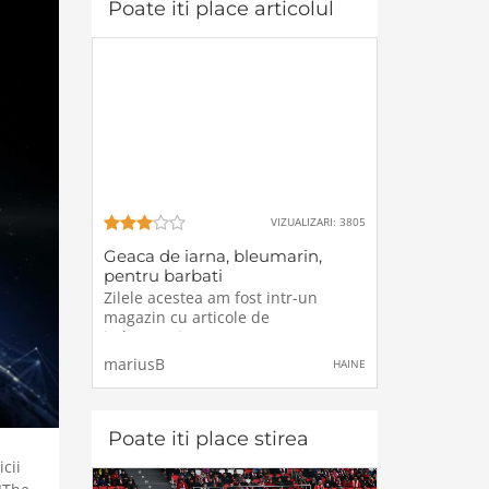
Poate iti place articolul
VIZUALIZARI: 3805
Geaca de iarna, bleumarin,
pentru barbati
Zilele acestea am fost intr-un
magazin cu articole de
imbracaminte pentru a cumpara o
geaca de iarna, deoarece simt ca
mariusB
HAINE
cu cea pe care o am imi e putin
frig, tinand cont ca nu prea este
imblanita in interior si mai ales ca
in luna aceasta
Poate iti place stirea
cii