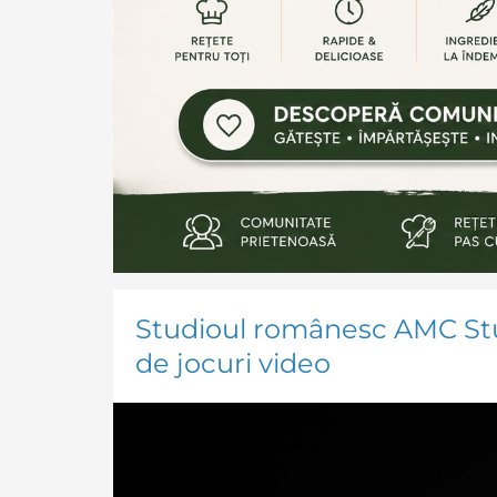
Studioul românesc AMC Stud
de jocuri video