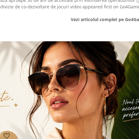
za aproape 30 de ani de activitate prin extinderea operatiunilor [
ivizie de co-dezvoltare de jocuri video appeared first on Go4Gam
Vezi articolul complet pe Go4G