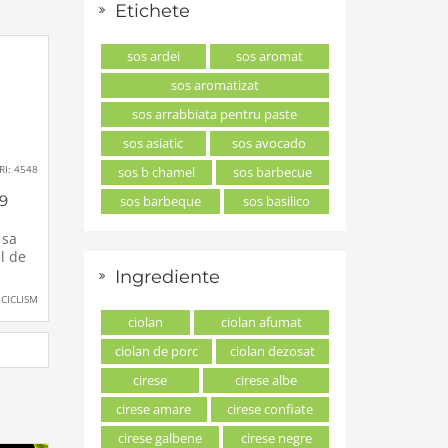
:00
Etichete
-ul va
box
sos ardei
sos aromat
sos aromatizat
sos arrabbiata pentru paste
sos asiatic
sos avocado
RI: 4548
sos b chamel
sos barbecue
9
sos barbeque
sos basilico
 sa
l de
pus sa
Ingrediente
CICLISM
e
ciolan
ciolan afumat
o
ciolan de porc
ciolan dezosat
cirese
cirese albe
 ca
 si pe
cirese amare
cirese confiate
cirese galbene
cirese negre