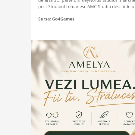
de arta 3D, parte din Keywords Studios, marchea
post Studioul romanesc AMC Studio deschide o d
Sursa: Go4Games