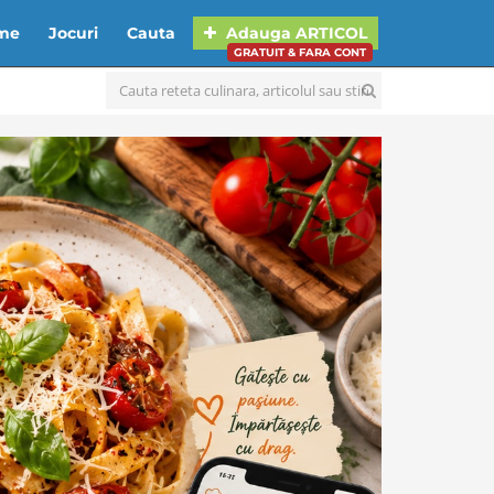
lme
Jocuri
Cauta
Adauga
ARTICOL
GRATUIT & FARA CONT