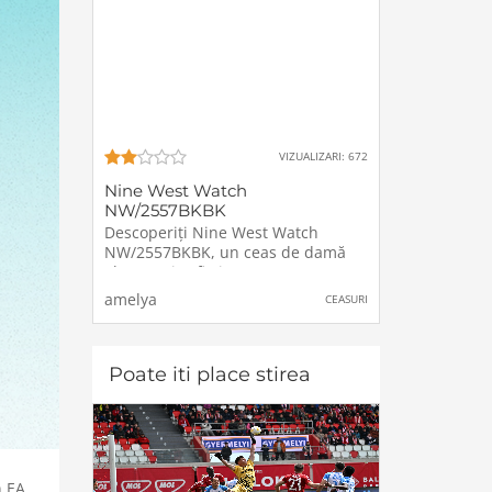
VIZUALIZARI: 672
Nine West Watch
NW/2557BKBK
Descoperiți Nine West Watch
NW/2557BKBK, un ceas de damă
elegant și sofisticat, creat pentru a
adăuga un plus de rafinament
amelya
CEASURI
oricărei ținute.Design și
CaracteristiciMaterialul
Căpciorului: Confecționat din aliaj
de înaltă calitate
Poate iti place stirea
n EA