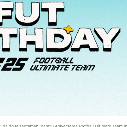
ori de doua saptamani pentru Aniversarea Football Ultimate Team i