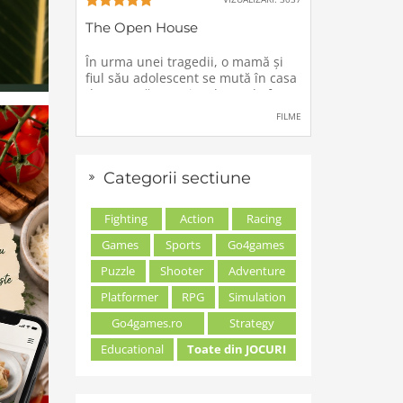
The Open House
În urma unei tragedii, o mamă şi
fiul său adolescent se mută în casa
de vacanţă a unei rude, unde forţe
stranii si inexplicabile conspiră
FILME
împotriva lor.
Categorii sectiune
Fighting
Action
Racing
Games
Sports
Go4games
Puzzle
Shooter
Adventure
Platformer
RPG
Simulation
Go4games.ro
Strategy
Educational
Toate din JOCURI