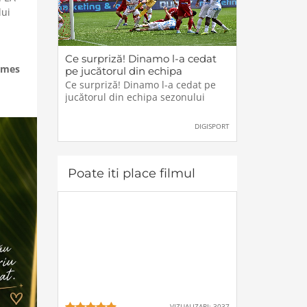
lui
Ce surpriză! Dinamo l-a cedat
ames
pe jucătorul din echipa
sezonului
Ce surpriză! Dinamo l-a cedat pe
jucătorul din echipa sezonului
DIGISPORT
Poate iti place filmul
VIZUALIZARI: 3037