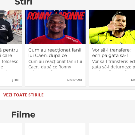
Stiri
ca
ă pentru
Cum au reacționat fanii
Vor să-l transfere:
i care
lui Caen, după ce
echipa gata să-l
cest
Ronny Labonne a fost
deturneze pe Rad
 folosesc
Cum au reacționat fanii lui
Vor să-l transfere: e
2026.
prezentat oficial la
Drăgușin din drum
de
Caen, după ce Ronny
gata să-l deturneze 
FCSB
către Juventus!
n, iar
Labonne a fost prezentat
Radu Drăgușin din
ătoresc
oficial la FCSB
drumul către Juventu
ȘTIRI
DIGISPORT
DI
zul sau
lăti un
ia în care
VEZI TOATE STIRILE
u
Filme