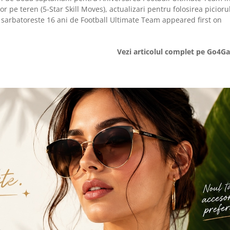
or pe teren (5-Star Skill Moves), actualizari pentru folosirea picioru
sarbatoreste 16 ani de Football Ultimate Team appeared first on
Vezi articolul complet pe Go4G