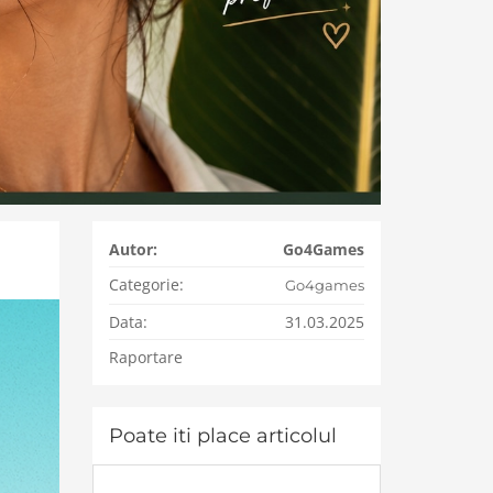
Autor:
Go4Games
Categorie:
Go4games
Data:
31.03.2025
Raportare
Poate iti place articolul