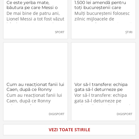
Ce este yerba mate,
1.500 lei amendă pentru
băutura pe care Messi o
toți bucureștenii care
bea înainte de meciurile
refuză să facă acest lucru
De mai bine de patru ani,
Mulți bucureșteni folosesc
din Campionatul Mondial
acum, în 2026.
Lionel Messi a tot fost văzut
zilnic mijloacele de
2026
bând un ceai extrem de
transport în comun, iar unii
popular în Argentina. Este
dintre ei călătoresc adesea
SPORT
ȘTIRI
vorba despre yerba mate, o
cu autobuzul sau tramvaiul
plantă tradițională sud-
fără a plăti un bilet. Iar în
americană mai populară
situația în care dau nas în
decât cafeaua. Are
nas cu controlorii […]
numeroase […]
Cum au reacționat fanii lui
Vor să-l transfere: echipa
Caen, după ce Ronny
gata să-l deturneze pe
Labonne a fost prezentat
Radu Drăgușin din drumul
Cum au reacționat fanii lui
Vor să-l transfere: echipa
oficial la FCSB
către Juventus!
Caen, după ce Ronny
gata să-l deturneze pe
Labonne a fost prezentat
Radu Drăgușin din drumul
oficial la FCSB
către Juventus!
DIGISPORT
DIGISPORT
VEZI TOATE STIRILE