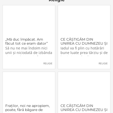
„Mă duc împăcat. Am
CE CÂŞTIGĂM DIN
făcut tot ce eram dator”
UNIREA CU DUMNEZEU ŞI
CU FRAŢII (VI)
Să nu ne mai îndoim nici
Iadul va fi plin cu hotărâri
unii şi niciodată de izbânda
bune luate prea târziu şi de
şi viitorul acestei sfinte
lacrimi nemângâiate
Lucrări!… Domnul a
vărsate prea târziu. Lumea
RELIGIE
RELIGIE
înfiinţat-o – şi nimeni n-o va
e plină de păgâni şi de
mai putea desfiinţa.
păcătoşi nemântuiţi, care
Domnul o conduce – şi
nu primesc Jertfa Crucii,
nimeni nu o va mai putea
singura scăpare, singurul
opri. Domnul o apără – şi
mijloc pentru a se
Fraţilor, noi ne apropiem,
CE CÂŞTIGĂM DIN
poate, fără băgare de
UNIREA CU DUMNEZEU ŞI