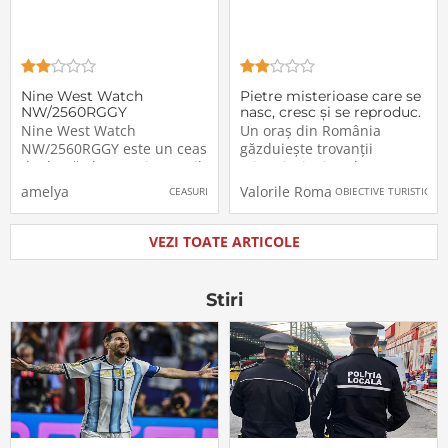
Nine West Watch
Pietre misterioase care se
NW/2560RGGY
nasc, cresc și se reproduc.
Sunt vii?
Nine West Watch
Un oraș din România
NW/2560RGGY este un ceas
găzduiește trovanții
de damă elegant și versatil,
misterioși, pietrele care se
creat pentru a adăuga un
comportă ca și cum ar fi
amelya
Valorile Romaniei
CEASURI
OBIECTIVE TURISTICE
plus de rafinament oricărei
ființe viiÎn Costești, oraș din
ținute. Cu un design
România, din Europa de
modern și funcționalități de
Est, există un tip unic de
VEZI TOATE ARTICOLE
înaltă calitate, acest ceas
piatră care a atras atenția
este alegerea perfectă
oamenilor de știință și
pentru
Stiri