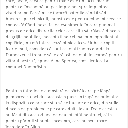
care, poate, ceea ce pentru mine este un lucru mărunt,
pentru ei înseamnă un pas important spre împlinirea
visurilor lor. Parcă mi se încarcă bateriile când îi văd
bucuroși pe cei micuți, iar asta este pentru mine tot ceea ce
contează! Când fac astfel de evenimente în care pun mai
presus de orice distracția celor care știu să trăiască dincolo
de grijile adulților, inocența fiind cel mai bun ingredient al
copilăriei, nu mă interesează nimic altceva! Iubesc copiii
foarte mult, consider că sunt cel mai frumos dar de la
Dumnezeu și trebuie să le arăt cât de mult înseamnă pentru
viitorul nostru.”, spune Alina Sperlea, consilier local al
comunei Dumbrăvița.
Pentru a întreține o atmosferă de sărbătoare, pe lângă
plimbarea cu bolidul, aceasta a pus și o trupă de animatori
la dispoziția celor care știu să se bucure de orice, din suflet,
dincolo de problemele pe care adulții le au. Toate acestea
au făcut din acea zi una de neuitat, atât pentru ei, cât și
pentru părinții și bunicii acestora, care au avut mare
încredere în Alina.