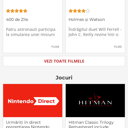
400 de Zile
Holmes și Watson
Patru astronauti participa
Îndrăgitul duet Will Ferrell -
la simularea unei misiuni
John C. Reilly revine într-o
in care sunt trimisi pe o
nouă comedie: Holmes &
planeta indepartata,
Watson, povestea super-
FILME
FILME
pentru a testa efectele
detectivului Sherlock
psihologice pe care le are
Holmes și a asistentului
calatoria in spatiu. Starea
său, dr. Watson, inspirată
VEZI TOATE FILMELE
mentala a astronautilor
de romanul best-seller al
incepe sa se deterioreze
lui Sir Arthur Conan Doyle.
atunci cand pierd
De data
Jocuri
Urmăriți în direct
Hitman Classic Trilogy
prezentarea Nintendo
Remastered include