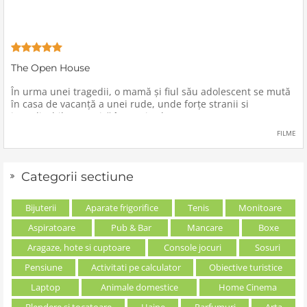
The Open House
În urma unei tragedii, o mamă şi fiul său adolescent se mută
în casa de vacanţă a unei rude, unde forţe stranii si
inexplicabile conspiră împotriva lor.
FILME
Categorii sectiune
Bijuterii
Aparate frigorifice
Tenis
Monitoare
Aspiratoare
Pub & Bar
Mancare
Boxe
Aragaze, hote si cuptoare
Console jocuri
Sosuri
Pensiune
Activitati pe calculator
Obiective turistice
Laptop
Animale domestice
Home Cinema