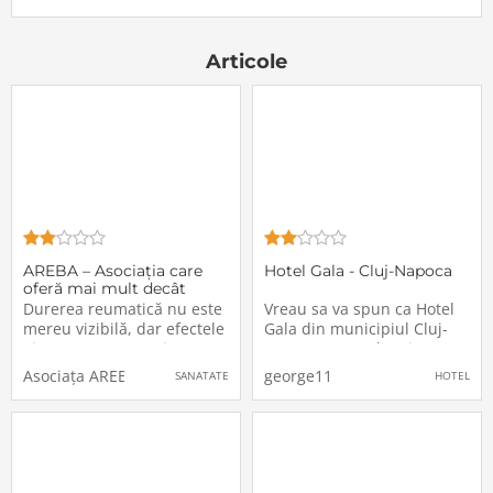
Articole
AREBA – Asociația care
Hotel Gala - Cluj-Napoca
oferă mai mult decât
terapie pacienților cu
Durerea reumatică nu este
Vreau sa va spun ca Hotel
reumatism din Banat
mereu vizibilă, dar efectele
Gala din municipiul Cluj-
ei sunt constante și
Napoca este cel mai
cumulative. Pentru mii de
extravagant hotel, atat in
Asociața AREBA
george11
SANATATE
HOTEL
pacienți, lipsa accesului la
interior, cat si in exterior,
recuperare, informare
unde am beneficiat de o
corectă și sprijin specializat
multime de facilitati si un
înseamnă ani de limitări și
ajutor de nedescris din
izolare.În Banat, AREBA
partea celor din personalul
hotelului.A