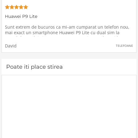
Huawei P9 Lite
Sunt extrem de bucuros ca mi-am cumparat un telefon nou,
mai exact un smartphone Huawei P9 Lite cu dual sim la
pretul de 800 lei si pot spune ca este printre cele mai bune
telefoane cu Android.Dupa parerea mea, telefonul Huawei P9
David
TELEFOANE
Lite este unul
Poate iti place stirea