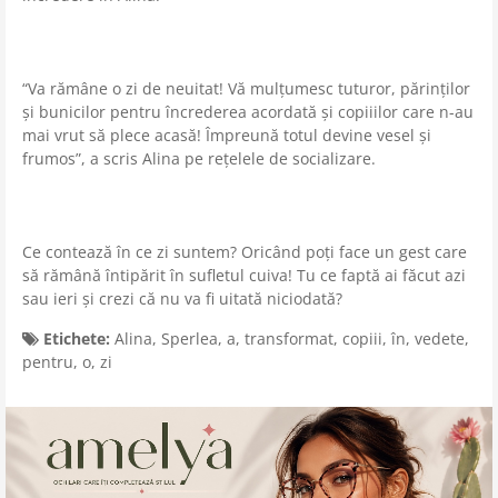
“Va rămâne o zi de neuitat! Vă mulțumesc tuturor, părinților
și bunicilor pentru încrederea acordată și copiiilor care n-au
mai vrut să plece acasă! Împreună totul devine vesel și
frumos”, a scris Alina pe rețelele de socializare.
Ce contează în ce zi suntem? Oricând poți face un gest care
să rămână întipărit în sufletul cuiva! Tu ce faptă ai făcut azi
sau ieri și crezi că nu va fi uitată niciodată?
Etichete:
Alina
,
Sperlea
,
a
,
transformat
,
copiii
,
în
,
vedete
,
pentru
,
o
,
zi