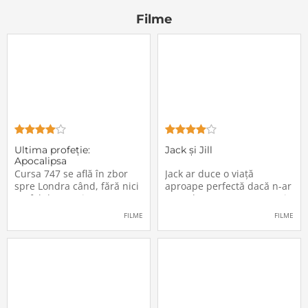
Filme
Ultima profeţie:
Jack și Jill
Apocalipsa
Cursa 747 se află în zbor
Jack ar duce o viață
spre Londra când, fără nici
aproape perfectă dacă n-ar
un fel de avertisment,
avea de suportat o excepție
pasagerii încep să dispară
extrem de supărătoare,
FILME
FILME
în mod misterios de pe
care-i cade pe cap de
locurile lor. Teroarea și
sărbători - sora lui
haosul se răspândesc nu
geamănă - Jill. În fiecare an
doar printre cei din avion,
el trebuie să suporte o
ci peste tot în lume, căci
agasantă vizită de
Thanksgiving a