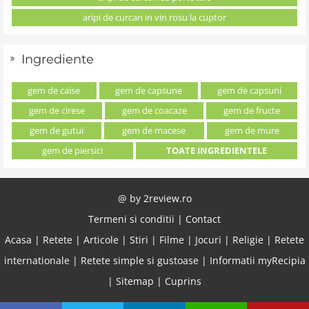
aripi de curcan in vin rosu la cuptor
Ingrediente
gem de caise
gem de capsune
gem de capsuni
gem de cirese
gem de coacaze
gem de fructe
gem de gutui
gem de macese
gem de mure
gem de piersici
TOATE INGREDIENTELE
@ by
2review.ro
Termeni si conditii
|
Contact
Acasa
|
Retete
|
Articole
|
Stiri
|
Filme
|
Jocuri
|
Religie
|
Retete
internationale
|
Retete simple si gustoase
|
Informatii myRecipia
|
Sitemap
|
Cuprins