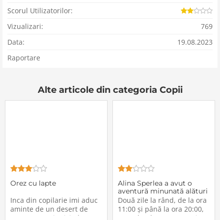
Scorul Utilizatorilor:
Vizualizari:
769
Data:
19.08.2023
Raportare
Alte articole din categoria Copii
Orez cu lapte
Alina Sperlea a avut o
aventură minunată alături
de cei mai prețioși mici
Inca din copilarie imi aduc
Două zile la rând, de la ora
exploratori: copiii
aminte de un desert de
11:00 și până la ora 20:00,
care n-o sa uit niciodata,
Trenulețul Dotto a pornit