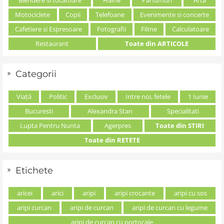
Blendere si tocatoare
Haine
Parfumuri
Arta
Motociclete
Copii
Telefoane
Evenimente si concerte
Cafetiere si Espresoare
Fotografii
Filme
Calculatoare
Restaurant
Toate din ARTICOLE
Categorii
Viață
Politic
Exclusiv
Intre noi, fetele
1 Iunie
Bucuresti
Alexandra Stan
Specialitati
Lupta Pentru Nunta
Agerpres
Toate din STIRI
Toate din RETETE
Etichete
aricei
arici
aripi
aripi crocante
aripi cu sos
aripi curcan
aripi de curcan
aripi de curcan cu legume
aripi de curcan cu portocale