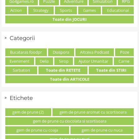
Go4games.ro
Puzzle
Adventure
Simulation
RPG
Action
Strategy
Sports
Games
Educational
Toate din JOCURI
Categorii
Bucataras foodpr
Diaspora
Altceva Podcast
Poze
Eveniment
Delia
Sirop
Ajutor Umanitar
Carne
Sarbatori
Toate din RETETE
Toate din STIRI
Toate din ARTICOLE
Etichete
gem de prune (2)
gem de prune aromat cu scortisoara
gem de prune cu ciocolata si scortisoara
gem de prune cu coaja
gem de prune cu nuca
gem de prune cu nuci