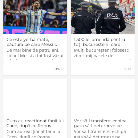
Ce este yerba mate,
1.500 lei amendă pentru
băutura pe care Messi o
toți bucureștenii care
bea înainte de meciurile
refuză să facă acest lucru
De mai bine de patru ani,
Mulți bucureșteni folosesc
din Campionatul Mondial
acum, în 2026.
Lionel Messi a tot fost văzut
zilnic mijloacele de
2026
bând un ceai extrem de
transport în comun, iar unii
popular în Argentina. Este
dintre ei călătoresc adesea
SPORT
ȘTIRI
vorba despre yerba mate, o
cu autobuzul sau tramvaiul
plantă tradițională sud-
fără a plăti un bilet. Iar în
americană mai populară
situația în care dau nas în
decât cafeaua. Are
nas cu controlorii […]
numeroase […]
Cum au reacționat fanii lui
Vor să-l transfere: echipa
Caen, după ce Ronny
gata să-l deturneze pe
Labonne a fost prezentat
Radu Drăgușin din drumul
Cum au reacționat fanii lui
Vor să-l transfere: echipa
oficial la FCSB
către Juventus!
Caen, după ce Ronny
gata să-l deturneze pe