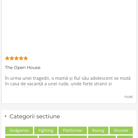
The Open House
În urma unei tragedii, o mamă şi fiul său adolescent se mută
în casa de vacanţă a unei rude, unde forţe stranii si
inexplicabile conspiră împotriva lor.
FILME
Categorii sectiune
Go4games
Fighting
Platformer
Racing
Shooter