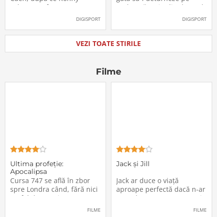
Labonne a fost prezentat
Radu Drăgușin din drumul
oficial la FCSB
către Juventus!
DIGISPORT
DIGISPORT
VEZI TOATE STIRILE
Filme
Ultima profeţie:
Jack și Jill
Apocalipsa
Cursa 747 se află în zbor
Jack ar duce o viață
spre Londra când, fără nici
aproape perfectă dacă n-ar
un fel de avertisment,
avea de suportat o excepție
pasagerii încep să dispară
extrem de supărătoare,
FILME
FILME
în mod misterios de pe
care-i cade pe cap de