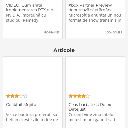
VIDEO: Cum arată
Xbox Partner Preview
implementarea RTX din
debutează săptămâna
Alan Wake II
aceasta. Când și unde va
NVIDIA, împreună cu
Microsoft a anunțat un nou
putea fi vizionat
studioul Remedy
format de show transmis în
Entertainment, au lansat
direct pe Internet: Xbox
un nou clip video dedicat
Partner Preview, primul
GO4GAMES
GO4GAMES
implementării rutinelor RTX
episod urmând să fie
(Ray Tracing și DLSS) din
difuzat chiar mâine, 25
jocul Alan Wake II. După
octombrie 2023, începând
Articole
cum puteți vedea și în
cu 20:00 (ora României).
secvențele de mai jos,
Show-ul va putea […]The
[…]The post VIDEO: Cum
post Xbox Partner
Cocktail Mojito
Ceas barbatesc Rolex
Datejust
Voi ce bautura preferati sa
Curand vine ziua tatalui
beti in aceste zile toride de
meu si m-am gandit sa-i
vara? Pentru ca, eu, sa fiu
cumpar un cadou valoros,