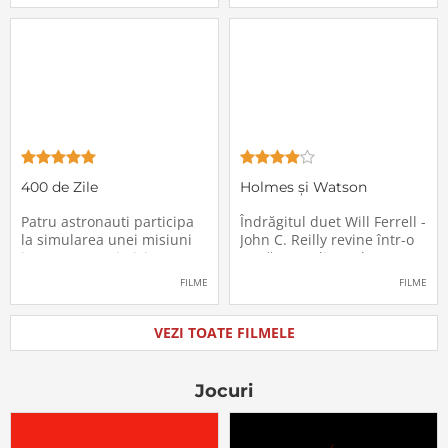
locurile lor. Teroarea și
sărbători - sora lui
haosul se răspândesc nu
geamănă - Jill. În fiecare an
doar printre cei din avion,
el trebuie să suporte o
ci peste tot în lume, căci
agasantă vizită de
Thanksgiving a
400 de Zile
Holmes și Watson
Patru astronauti participa
Îndrăgitul duet Will Ferrell -
la simularea unei misiuni
John C. Reilly revine într-o
in care sunt trimisi pe o
nouă comedie: Holmes &
planeta indepartata,
Watson, povestea super-
FILME
FILME
pentru a testa efectele
detectivului Sherlock
psihologice pe care le are
Holmes și a asistentului
calatoria in spatiu. Starea
său, dr. Watson, inspirată
VEZI TOATE FILMELE
mentala a astronautilor
de romanul best-seller al
incepe sa se deterioreze
lui Sir Arthur Conan Doyle.
atunci cand pierd
De data
Jocuri