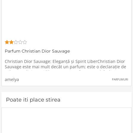
Parfum Christian Dior Sauvage
Christian Dior Sauvage: Eleganță și Spirit LiberChristian Dior
Sauvage este mai mult decât un parfum; este o declarație de
stil, masculinitate și libertate. Lansat în 2015 sub îndrumarea
talentatului parfumier François Demachy, acest parfum
amelya
PARFUMURI
Poate iti place stirea