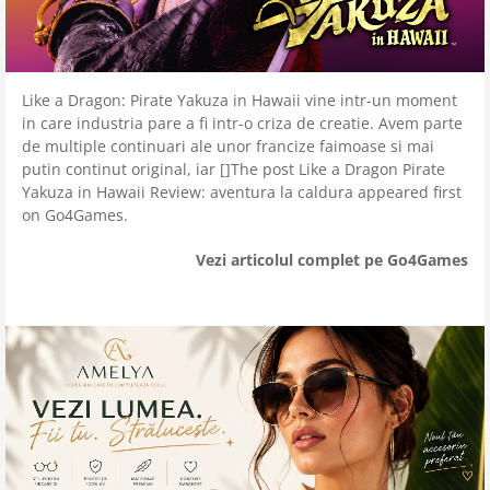
Like a Dragon: Pirate Yakuza in Hawaii vine intr-un moment
in care industria pare a fi intr-o criza de creatie. Avem parte
de multiple continuari ale unor francize faimoase si mai
putin continut original, iar []The post Like a Dragon Pirate
Yakuza in Hawaii Review: aventura la caldura appeared first
on Go4Games.
Vezi articolul complet pe Go4Games