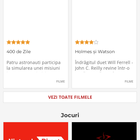
haosul se răspândesc nu
geamănă - Jill. În fiecare an
doar printre cei din avion,
el trebuie să suporte o
ci peste tot în lume, căci
agasantă vizită de
Thanksgiving a
400 de Zile
Holmes și Watson
Patru astronauti participa
Îndrăgitul duet Will Ferrell -
la simularea unei misiuni
John C. Reilly revine într-o
in care sunt trimisi pe o
nouă comedie: Holmes &
planeta indepartata,
Watson, povestea super-
FILME
FILME
pentru a testa efectele
detectivului Sherlock
psihologice pe care le are
Holmes și a asistentului
calatoria in spatiu. Starea
său, dr. Watson, inspirată
VEZI TOATE FILMELE
mentala a astronautilor
de romanul best-seller al
incepe sa se deterioreze
lui Sir Arthur Conan Doyle.
atunci cand pierd
De data
Jocuri