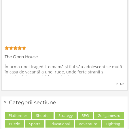
The Open House
În urma unei tragedii, o mamă şi fiul său adolescent se mută
în casa de vacanţă a unei rude, unde forţe stranii si
inexplicabile conspiră împotriva lor.
FILME
Categorii sectiune
Platformer
Shooter
Strategy
RPG
Go4games.ro
Puzzle
Sports
Educational
Adventure
Fighting