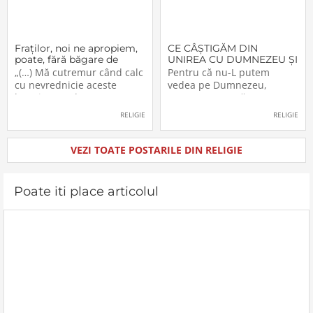
Fraţilor, noi ne apropiem,
CE CÂŞTIGĂM DIN
poate, fără băgare de
UNIREA CU DUMNEZEU ŞI
seamă de aceşti «munţi»
CU FRAŢII (V)
„(…) Mă cutremur când calc
Pentru că nu-L putem
cu nevrednicie aceste
vedea pe Dumnezeu,
locuri pe unde au trecut
aceasta nu ne răpeşte
înaintaşii noştri. Şi cred că
libertatea şi dreptul de a-L
RELIGIE
RELIGIE
nu numai eu sunt în
simţi. Dumnezeu a
postura aceasta. M-am
înzestrat pe om, creatura
gândit, de multe ori, chiar
Sa, cu cinci simţuri. Ceea ce
VEZI TOATE POSTARILE DIN RELIGIE
când mergeam pe
nu vedem simţim, sau
drumuşorul de la Livada
mirosim, au pipăim etc. etc.
Beiuşului, prima
Prezenţa lui Dumnezeu se
Poate iti place articolul