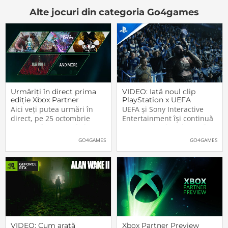
Alte jocuri din categoria Go4games
Urmăriți în direct prima
VIDEO: Iată noul clip
ediție Xbox Partner
PlayStation x UEFA
Preview
Champions League. Nu
Aici veți putea urmări în
UEFA și Sony Interactive
lipsesc vedetele din
direct, pe 25 octombrie
Entertainment își continuă
jocurile Sony
2023, cu începere de la
parteneriatul ce durează
20:00 (ora României), prima
deja de peste un sfert de
GO4GAMES
GO4GAMES
ediție a noului format Xbox
secol, PlayStation fiind unul
Partner Preview, folosit de
dintre principalii sponsorii
Microsoft pentru
ai celei mai prestigioase
promovarea jocurilor de
competiții fotbalistice la
Xbox, PC și […]The post
nivel de echipe de club:
Urmăriți în
VIDEO: Cum arată
Xbox Partner Preview