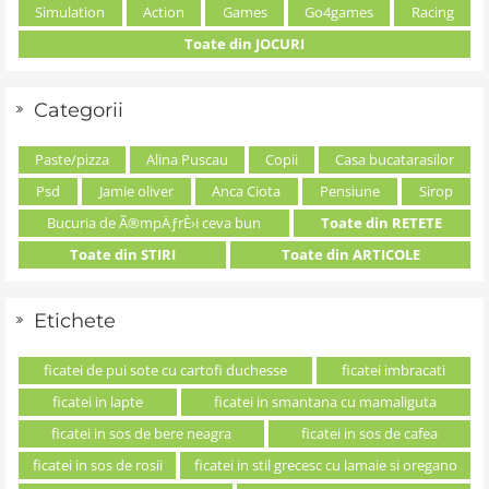
Simulation
Action
Games
Go4games
Racing
Toate din JOCURI
Categorii
Paste/pizza
Alina Puscau
Copii
Casa bucatarasilor
Psd
Jamie oliver
Anca Ciota
Pensiune
Sirop
Bucuria de Ã®mpÄƒrÈ›i ceva bun
Toate din RETETE
Toate din STIRI
Toate din ARTICOLE
Etichete
ficatei de pui sote cu cartofi duchesse
ficatei imbracati
ficatei in lapte
ficatei in smantana cu mamaliguta
ficatei in sos de bere neagra
ficatei in sos de cafea
ficatei in sos de rosii
ficatei in stil grecesc cu lamaie si oregano