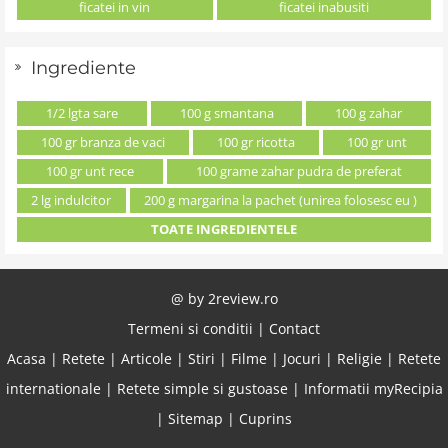
ficatei in vin
ficatei inabusiti
Ingrediente
1/2 lgta sare
100 g smantana
100 g zahar
100 gr branza de vaci
100 gr ricotta
100 gr unt
100 gr unt rece
100 grame zahar pudra de preferat
2 lg indulcitor
200 g margarina la pachet (unirea folosesc eu )
TOATE INGREDIENTELE
@ by
2review.ro
Termeni si conditii
|
Contact
Acasa
|
Retete
|
Articole
|
Stiri
|
Filme
|
Jocuri
|
Religie
|
Retete
internationale
|
Retete simple si gustoase
|
Informatii myRecipia
|
Sitemap
|
Cuprins