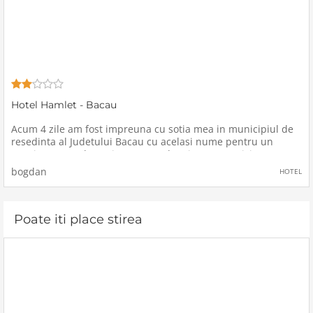
Hotel Hamlet - Bacau
Acum 4 zile am fost impreuna cu sotia mea in municipiul de
resedinta al Judetului Bacau cu acelasi nume pentru un
eveniment cat de cat important, dar si pentru a vizita cat ne
permitea timpul.Am fost la acest eveniment, iar cat ne-a mai
bogdan
HOTEL
permis
Poate iti place stirea