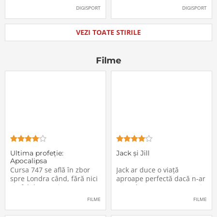
oficial la FCSB
către Juventus!
DIGISPORT
DIGISPORT
VEZI TOATE STIRILE
Filme
Ultima profeţie:
Jack și Jill
Apocalipsa
Cursa 747 se află în zbor
Jack ar duce o viață
spre Londra când, fără nici
aproape perfectă dacă n-ar
un fel de avertisment,
avea de suportat o excepție
pasagerii încep să dispară
extrem de supărătoare,
FILME
FILME
în mod misterios de pe
care-i cade pe cap de
locurile lor. Teroarea și
sărbători - sora lui