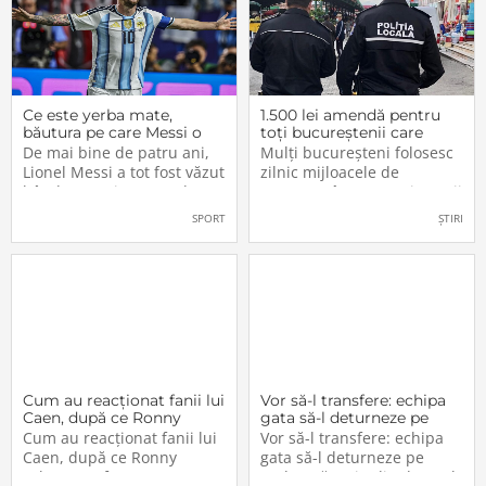
Ce este yerba mate,
1.500 lei amendă pentru
băutura pe care Messi o
toți bucureștenii care
bea înainte de meciurile
refuză să facă acest lucru
De mai bine de patru ani,
Mulți bucureșteni folosesc
din Campionatul Mondial
acum, în 2026.
Lionel Messi a tot fost văzut
zilnic mijloacele de
2026
bând un ceai extrem de
transport în comun, iar unii
popular în Argentina. Este
dintre ei călătoresc adesea
SPORT
ȘTIRI
vorba despre yerba mate, o
cu autobuzul sau tramvaiul
plantă tradițională sud-
fără a plăti un bilet. Iar în
americană mai populară
situația în care dau nas în
decât cafeaua. Are
nas cu controlorii […]
numeroase […]
Cum au reacționat fanii lui
Vor să-l transfere: echipa
Caen, după ce Ronny
gata să-l deturneze pe
Labonne a fost prezentat
Radu Drăgușin din drumul
Cum au reacționat fanii lui
Vor să-l transfere: echipa
oficial la FCSB
către Juventus!
Caen, după ce Ronny
gata să-l deturneze pe
Labonne a fost prezentat
Radu Drăgușin din drumul