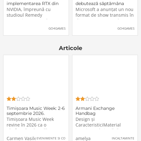
implementarea RTX din
debutează săptămâna
Alan Wake II
aceasta. Când și unde va
NVIDIA, împreună cu
Microsoft a anunțat un nou
putea fi vizionat
studioul Remedy
format de show transmis în
Entertainment, au lansat
direct pe Internet: Xbox
un nou clip video dedicat
Partner Preview, primul
GO4GAMES
GO4GAMES
implementării rutinelor RTX
episod urmând să fie
(Ray Tracing și DLSS) din
difuzat chiar mâine, 25
jocul Alan Wake II. După
octombrie 2023, începând
Articole
cum puteți vedea și în
cu 20:00 (ora României).
secvențele de mai jos,
Show-ul va putea […]The
[…]The post VIDEO: Cum
post Xbox Partner
Timișoara Music Week: 2-6
Armani Exchange
septembrie 2026.
Handbag
Săptămâna în care vestul
9429443F75831240
Timișoara Music Week
Design și
României își spune
revine în 2026 ca o
CaracteristiciMaterial
platformă culturală
Exterior: Fabricată din
dedicată muzicii și
material plastic de înaltă
Carmen Vasilescu
amelya
EVENIMENTE SI CONCERTE
INCALTAMINTE