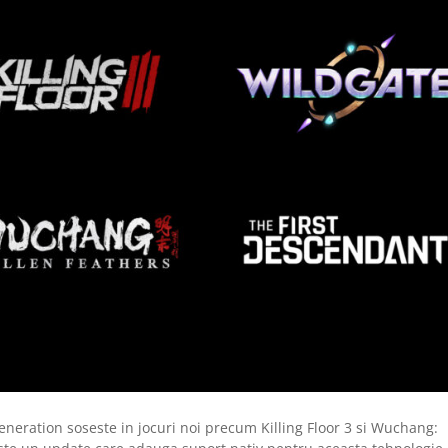
neration soseste in jocuri noi precum Killing Floor 3 si Wuchang: