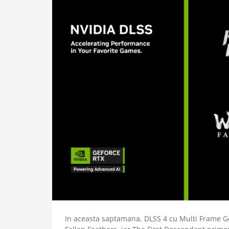
In aceasta saptamana, DLSS 4 cu Multi Frame Ge