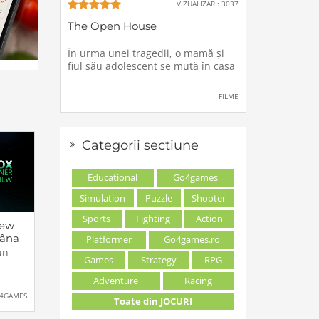
VIZUALIZARI: 3037
The Open House
În urma unei tragedii, o mamă şi
fiul său adolescent se mută în casa
de vacanţă a unei rude, unde forţe
stranii si inexplicabile conspiră
FILME
împotriva lor.
Categorii sectiune
Educational
Go4games
Simulation
Puzzle
Shooter
Sports
Fighting
Action
iew
âna
Platformer
Go4games.ro
nde
un
Games
Strategy
RPG
Adventure
Racing
r
4GAMES
Toate din JOCURI
od
t