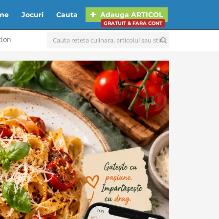
lme
Jocuri
Cauta
Adauga
ARTICOL
GRATUIT & FARA CONT
tion