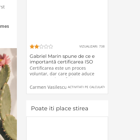
rst
ames
VIZUALIZARI: 738
Gabriel Marin spune de ce e
importantă certificarea ISO
Certificarea este un proces
voluntar, dar care poate aduce
numeroase beneficii precum
îmbunătățirea performanței
Carmen Vasilescu
ACTIVITATI PE CALCULATOR
generale a companiei și calitatea
produselor sau serviciilor.Aproape
tot ce utilizăm azi este produs de o
companie. Fie că este
Poate iti place stirea