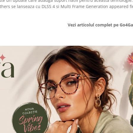
este un update care adauga suport nativ pentru aceasta tehnologie.
eathers se lanseaza cu DLSS 4 si Multi Frame Generation appeared fi
Vezi articolul complet pe Go4G