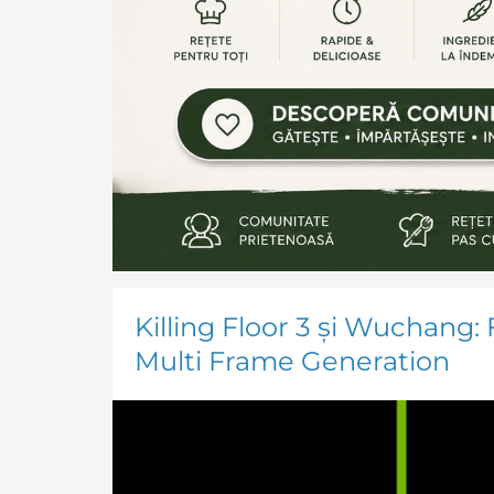
Killing Floor 3 și Wuchang:
Multi Frame Generation