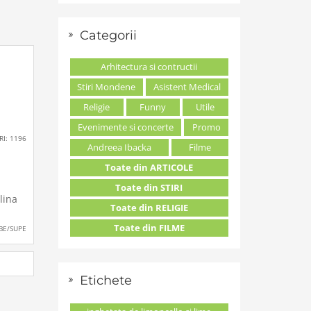
mbrie
:00
Categorii
-ul va
box
Arhitectura si contructii
Stiri Mondene
Asistent Medical
Religie
Funny
Utile
Evenimente si concerte
Promo
RI: 1196
Andreea Ibacka
Filme
Toate din ARTICOLE
Toate din STIRI
lina
Toate din RELIGIE
cu
Toate din FILME
BE/SUPE
m
pa
Etichete
cind