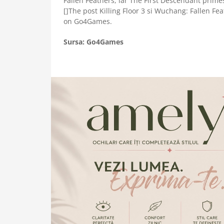
Fallen Feathers, iar The First Descendant prim
[]The post Killing Floor 3 si Wuchang: Fallen F
on Go4Games.
Sursa: Go4Games