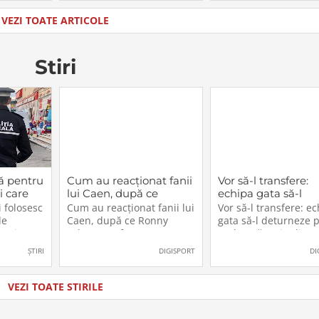
iar cu
intermediul căreia cei doi
Timișoara Music Awa
 totul ar
artiști își doresc să
Festival 2025. Cu un
VEZI TOATE ARTICOLE
 de aceea
unească românii de
palmares impresiona
rnet o
pretutindeni, amintindu-
care include reziden
ncadreze
le cât de importantă
internaționale și apar
Stiri
ă pentru
Cum au reacționat fanii
Vor să-l transfere:
i care
lui Caen, după ce
echipa gata să-l
cest
Ronny Labonne a fost
deturneze pe Rad
 folosesc
Cum au reacționat fanii lui
Vor să-l transfere: e
2026.
prezentat oficial la
Drăgușin din drum
de
Caen, după ce Ronny
gata să-l deturneze 
FCSB
către Juventus!
n, iar
Labonne a fost prezentat
Radu Drăgușin din
ătoresc
oficial la FCSB
drumul către Juventu
ȘTIRI
DIGISPORT
DI
zul sau
lăti un
ia în care
VEZI TOATE STIRILE
u