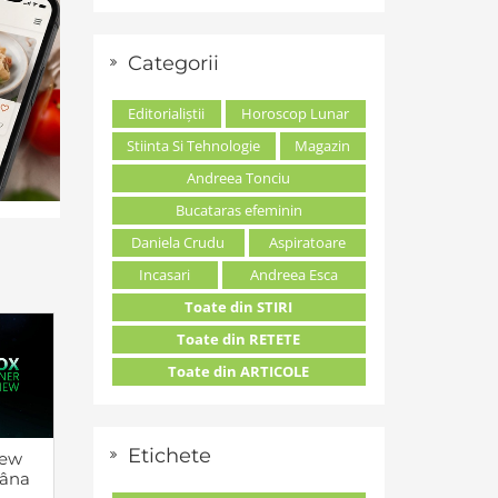
Categorii
Editorialiștii
Horoscop Lunar
Stiinta Si Tehnologie
Magazin
Andreea Tonciu
Bucataras efeminin
Daniela Crudu
Aspiratoare
Incasari
Andreea Esca
Toate din STIRI
Toate din RETETE
Toate din ARTICOLE
Etichete
iew
âna