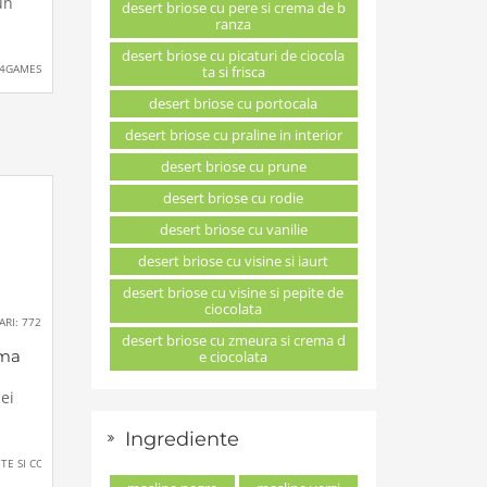
nde
un
desert briose cu pere si crema de b
ranza
desert briose cu picaturi de ciocola
r
4GAMES
ta si frisca
od
t
desert briose cu portocala
mbrie
desert briose cu praline in interior
:00
-ul va
desert briose cu prune
box
desert briose cu rodie
desert briose cu vanilie
desert briose cu visine si iaurt
desert briose cu visine si pepite de
ciocolata
ARI: 772
desert briose cu zmeura si crema d
ima
e ciocolata
ei
Ingrediente
onale,
TE SI CONCERTE
l la