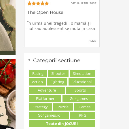
VIZUALIZARI: 3037
The Open House
În urma unei tragedii, o mamă şi
fiul său adolescent se mută în casa
de vacanţă a unei rude, unde forţe
stranii si inexplicabile conspiră
FILME
împotriva lor.
Categorii sectiune
Racing
Shooter
Simulation
Action
Fighting
Educational
Adventure
Sports
Platformer
Go4games
Strategy
Puzzle
Games
Go4games.ro
RPG
Toate din JOCURI