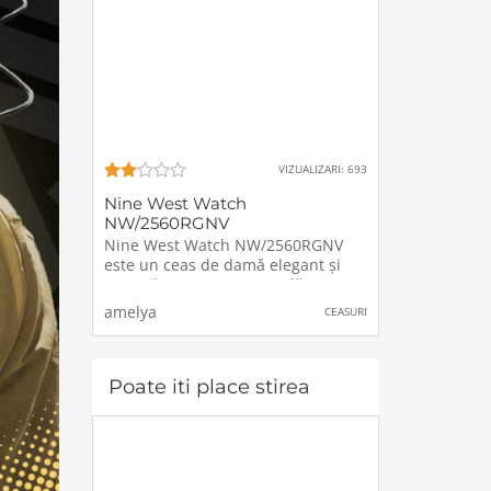
VIZUALIZARI: 693
Nine West Watch
NW/2560RGNV
Nine West Watch NW/2560RGNV
este un ceas de damă elegant și
versatil, creat pentru a adăuga un
plus de rafinament oricărei ținute.
amelya
CEASURI
Cu un design modern și
funcționalități de înaltă calitate,
acest ceas este alegerea perfectă
pentru
Poate iti place stirea