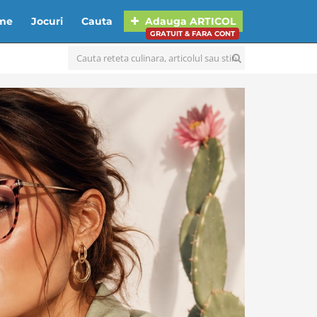
lme
Jocuri
Cauta
Adauga
ARTICOL
GRATUIT & FARA CONT