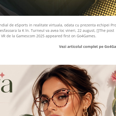
ial de eSports in realitate virtuala, odata cu prezenta echipei Pro
esfasoara la K ln. Turneul va avea loc vineri, 22 august, []The post
in VR de la Gamescom 2025 appeared first on Go4Games.
Vezi articolul complet pe Go4G