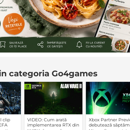
 din categoria Go4games
 clip
VIDEO: Cum arată
Xbox Partner Prev
UEFA
implementarea RTX din
debutează săptăm