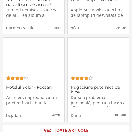
nou album de ziua sa!
“United Remixes” este ce-l
Apple MacBook este o linie
de-al 3-lea album al
de laptopuri dezvoltată de
artistului. Albumul contine
compania Apple Inc. Aceste
2 CD-uri, CD 1 conține
laptopuri sunt cunoscute
Carmen Vasilescu
ofku
ARTA
LAPTOP
versiunile radio edit, iar CD
pentru designul lor
2 contine variantele
elegant, performanța
extended. Ambele CD-uri
ridicată și sistemul de
sunt disponibile începând
operare macOS. MacBook-
de astăzi în magazinele
urile utilizează procesoare
digitale. “Mă
Intel sau procesoare
Hotelul Solar - Focsani
Rugaciune puternica de
bine
Am mers impreuna cu un
După o problemă
prieten foarte bun la
personală, pentru a incerca
Focsani, in Vrancea, pentru
să imi revin, avănd nevoie
ca am auzit de la multa
de fortă, am căutat prin
bogdan
Dana
HOTEL
RELIGIE
lume ca Focsani este
cuvintele Domnului ajutor.
cunoscut ca fiind unul din
Am găsit această
principalii producatori de
rugăciune, care este o
VEZI TOATE ARTICOLE