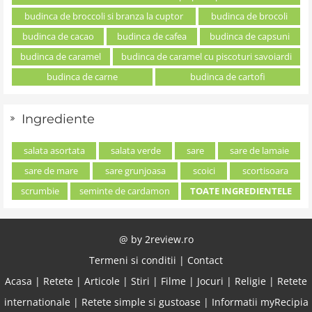
budinca de broccoli si branza la cuptor
budinca de brocoli
budinca de cacao
budinca de cafea
budinca de capsuni
budinca de caramel
budinca de caramel cu piscoturi savoiardi
budinca de carne
budinca de cartofi
Ingrediente
salata asortata
salata verde
sare
sare de lamaie
sare de mare
sare grunjoasa
scoici
scortisoara
scrumbie
seminte de cardamon
TOATE INGREDIENTELE
@ by
2review.ro
Termeni si conditii
|
Contact
Acasa
|
Retete
|
Articole
|
Stiri
|
Filme
|
Jocuri
|
Religie
|
Retete
internationale
|
Retete simple si gustoase
|
Informatii myRecipia