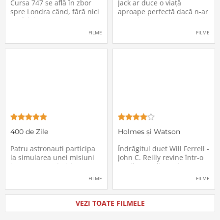
Cursa 747 se află în zbor
Jack ar duce o viață
spre Londra când, fără nici
aproape perfectă dacă n-ar
un fel de avertisment,
avea de suportat o excepție
pasagerii încep să dispară
extrem de supărătoare,
FILME
FILME
în mod misterios de pe
care-i cade pe cap de
locurile lor. Teroarea și
sărbători - sora lui
haosul se răspândesc nu
geamănă - Jill. În fiecare an
doar printre cei din avion,
el trebuie să suporte o
ci peste tot în lume, căci
agasantă vizită de
Thanksgiving a
400 de Zile
Holmes și Watson
Patru astronauti participa
Îndrăgitul duet Will Ferrell -
la simularea unei misiuni
John C. Reilly revine într-o
in care sunt trimisi pe o
nouă comedie: Holmes &
planeta indepartata,
Watson, povestea super-
FILME
FILME
pentru a testa efectele
detectivului Sherlock
psihologice pe care le are
Holmes și a asistentului
calatoria in spatiu. Starea
său, dr. Watson, inspirată
VEZI TOATE FILMELE
mentala a astronautilor
de romanul best-seller al
incepe sa se deterioreze
lui Sir Arthur Conan Doyle.