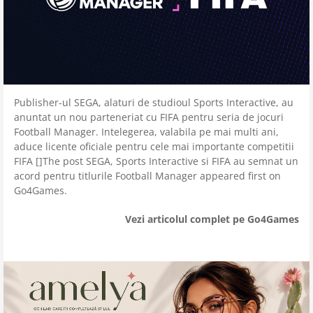
Publisher-ul SEGA, alaturi de studioul Sports Interactive, au
anuntat un nou parteneriat cu FIFA pentru seria de jocuri
Football Manager. Intelegerea, valabila pe mai multi ani,
aduce licente oficiale pentru cele mai importante competitii
FIFA []The post SEGA, Sports Interactive si FIFA au semnat un
acord pentru titlurile Football Manager appeared first on
Go4Games.
Vezi articolul complet pe Go4Games