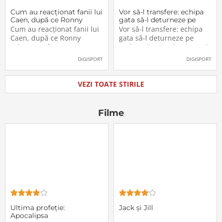
Cum au reacționat fanii lui
Vor să-l transfere: echipa
Caen, după ce Ronny
gata să-l deturneze pe
Labonne a fost prezentat
Radu Drăgușin din drumul
Cum au reacționat fanii lui
Vor să-l transfere: echipa
oficial la FCSB
către Juventus!
Caen, după ce Ronny
gata să-l deturneze pe
Labonne a fost prezentat
Radu Drăgușin din drumul
oficial la FCSB
către Juventus!
DIGISPORT
DIGISPORT
VEZI TOATE STIRILE
Filme
Ultima profeţie:
Jack și Jill
Apocalipsa