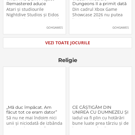
Remastered aduce
Dungeons II a primit dată
părintele genului stealth
de lansare. Când îl vom
Atari și studiourile
Din cadrul Xbox Game
pe platformele moderne
putea juca
Nightdive Studios și Eidos
Showcase 2026 nu putea
Montreal au anunțat jocul
lipsi Minecraft Dungeons II,
Thief: The Dark Project
care, pe lângă un nou
GO4GAMES
GO4GAMES
Remastered pentru
trailer, a primit și data
PlayStation 5, PlayStation 4,
oficială de lansare. Astfel,
Xbox Series X|S, Nintendo
pasionații se vor putea
VEZI TOATE JOCURILE
Switch 2, Nintendo Switch
aventura în Minecraft
și PC (prin intermediul
Dungeons II […]The post
Steam, Epic […]The
Video: Minecraft
Religie
„Mă duc împăcat. Am
CE CÂŞTIGĂM DIN
făcut tot ce eram dator”
UNIREA CU DUMNEZEU ŞI
CU FRAŢII (VI)
Să nu ne mai îndoim nici
Iadul va fi plin cu hotărâri
unii şi niciodată de izbânda
bune luate prea târziu şi de
şi viitorul acestei sfinte
lacrimi nemângâiate
Lucrări!… Domnul a
vărsate prea târziu. Lumea