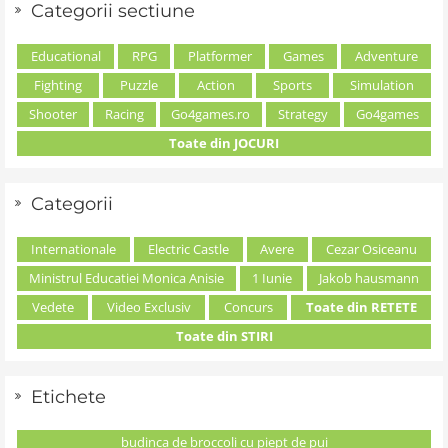
Categorii sectiune
Educational
RPG
Platformer
Games
Adventure
Fighting
Puzzle
Action
Sports
Simulation
Shooter
Racing
Go4games.ro
Strategy
Go4games
Toate din JOCURI
Categorii
Internationale
Electric Castle
Avere
Cezar Osiceanu
Ministrul Educatiei Monica Anisie
1 Iunie
Jakob hausmann
Vedete
Video Exclusiv
Concurs
Toate din RETETE
Toate din STIRI
Etichete
budinca de broccoli cu piept de pui