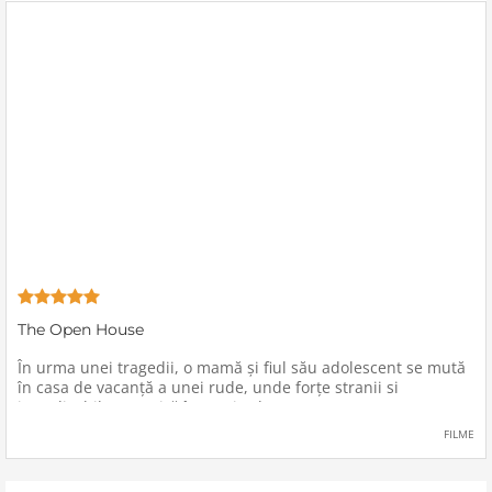
The Open House
În urma unei tragedii, o mamă şi fiul său adolescent se mută
în casa de vacanţă a unei rude, unde forţe stranii si
inexplicabile conspiră împotriva lor.
FILME