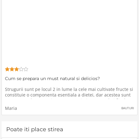
Cum se prepara un must natural si delicios?
Strugurii sunt pe locul 2 in lume la cele mai cultivate fructe si
constituie o componenta esentiala a dietei, dar acestea sunt
consumate doar un mic procent, majoritatea recoltei fiind
transformata in bauturi alcoolice, in special vin.Deseori cand
Maria
BAUTURI
Poate iti place stirea