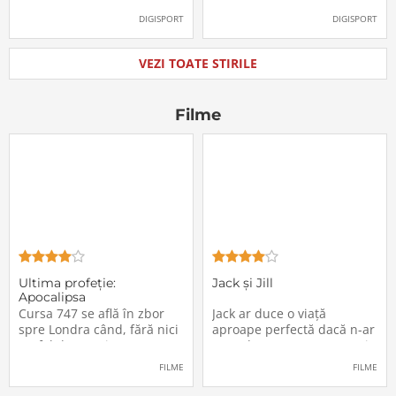
oficial la FCSB
către Juventus!
DIGISPORT
DIGISPORT
VEZI TOATE STIRILE
Filme
Ultima profeţie:
Jack și Jill
Apocalipsa
Cursa 747 se află în zbor
Jack ar duce o viață
spre Londra când, fără nici
aproape perfectă dacă n-ar
un fel de avertisment,
avea de suportat o excepție
pasagerii încep să dispară
extrem de supărătoare,
FILME
FILME
în mod misterios de pe
care-i cade pe cap de
locurile lor. Teroarea și
sărbători - sora lui