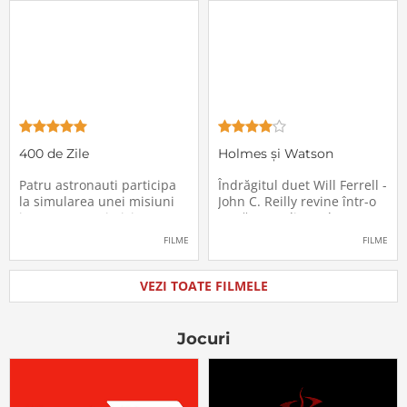
haosul se răspândesc nu
geamănă - Jill. În fiecare an
doar printre cei din avion,
el trebuie să suporte o
ci peste tot în lume, căci
agasantă vizită de
Thanksgiving a
400 de Zile
Holmes și Watson
Patru astronauti participa
Îndrăgitul duet Will Ferrell -
la simularea unei misiuni
John C. Reilly revine într-o
in care sunt trimisi pe o
nouă comedie: Holmes &
planeta indepartata,
Watson, povestea super-
FILME
FILME
pentru a testa efectele
detectivului Sherlock
psihologice pe care le are
Holmes și a asistentului
calatoria in spatiu. Starea
său, dr. Watson, inspirată
VEZI TOATE FILMELE
mentala a astronautilor
de romanul best-seller al
incepe sa se deterioreze
lui Sir Arthur Conan Doyle.
atunci cand pierd
De data
Jocuri