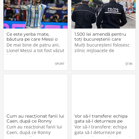
Ce este yerba mate,
1.500 lei amendă pentru
băutura pe care Messi o
toți bucureștenii care
bea înainte de meciurile
refuză să facă acest lucru
De mai bine de patru ani,
Mulți bucureșteni folosesc
din Campionatul Mondial
acum, în 2026.
Lionel Messi a tot fost văzut
zilnic mijloacele de
2026
bând un ceai extrem de
transport în comun, iar unii
popular în Argentina. Este
dintre ei călătoresc adesea
SPORT
ȘTIRI
vorba despre yerba mate, o
cu autobuzul sau tramvaiul
plantă tradițională sud-
fără a plăti un bilet. Iar în
americană mai populară
situația în care dau nas în
decât cafeaua. Are
nas cu controlorii […]
numeroase […]
Cum au reacționat fanii lui
Vor să-l transfere: echipa
Caen, după ce Ronny
gata să-l deturneze pe
Labonne a fost prezentat
Radu Drăgușin din drumul
Cum au reacționat fanii lui
Vor să-l transfere: echipa
oficial la FCSB
către Juventus!
Caen, după ce Ronny
gata să-l deturneze pe
Labonne a fost prezentat
Radu Drăgușin din drumul