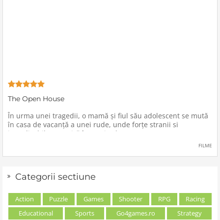
The Open House
În urma unei tragedii, o mamă şi fiul său adolescent se mută
în casa de vacanţă a unei rude, unde forţe stranii si
inexplicabile conspiră împotriva lor.
FILME
Categorii sectiune
Action
Puzzle
Games
Shooter
RPG
Racing
Educational
Sports
Go4games.ro
Strategy