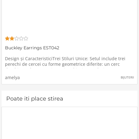
Buckley Earrings EST042
Design și CaracteristiciTrei Stiluri Unice: Setul include trei
perechi de cercei cu forme geometrice diferite: un cerc
deschis, un hexagon și un triunghi. Fiecare design este atent
realizat pentru a oferi un aspect modern și
amelya
BIJUTERII
sofisticat.Materiale
Poate iti place stirea