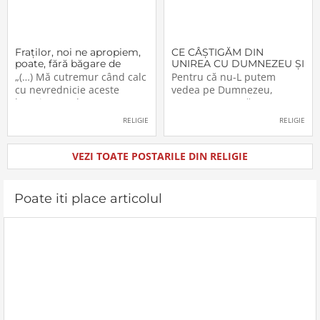
Fraţilor, noi ne apropiem,
CE CÂŞTIGĂM DIN
poate, fără băgare de
UNIREA CU DUMNEZEU ŞI
seamă de aceşti «munţi»
CU FRAŢII (V)
„(…) Mă cutremur când calc
Pentru că nu-L putem
cu nevrednicie aceste
vedea pe Dumnezeu,
locuri pe unde au trecut
aceasta nu ne răpeşte
înaintaşii noştri. Şi cred că
libertatea şi dreptul de a-L
RELIGIE
RELIGIE
nu numai eu sunt în
simţi. Dumnezeu a
postura aceasta. M-am
înzestrat pe om, creatura
gândit, de multe ori, chiar
Sa, cu cinci simţuri. Ceea ce
VEZI TOATE POSTARILE DIN RELIGIE
când mergeam pe
nu vedem simţim, sau
drumuşorul de la Livada
mirosim, au pipăim etc. etc.
Beiuşului, prima
Prezenţa lui Dumnezeu se
Poate iti place articolul