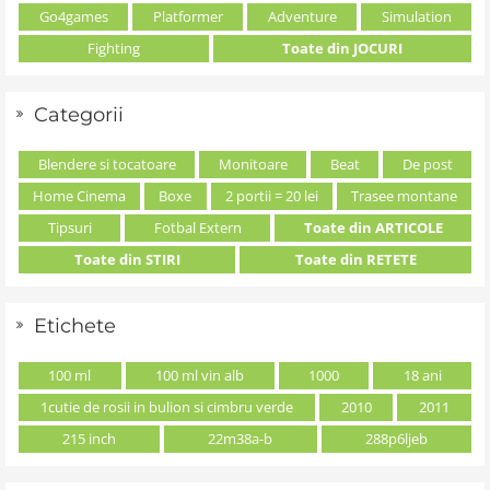
Go4games
Platformer
Adventure
Simulation
Fighting
Toate din JOCURI
Categorii
Blendere si tocatoare
Monitoare
Beat
De post
Home Cinema
Boxe
2 portii = 20 lei
Trasee montane
Tipsuri
Fotbal Extern
Toate din ARTICOLE
Toate din STIRI
Toate din RETETE
Etichete
100 ml
100 ml vin alb
1000
18 ani
1cutie de rosii in bulion si cimbru verde
2010
2011
215 inch
22m38a-b
288p6ljeb