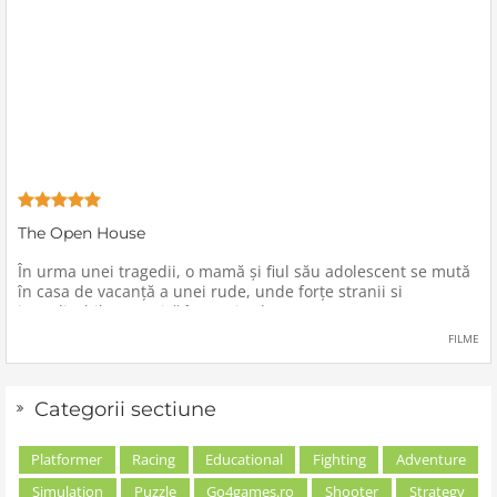
The Open House
În urma unei tragedii, o mamă şi fiul său adolescent se mută
în casa de vacanţă a unei rude, unde forţe stranii si
inexplicabile conspiră împotriva lor.
FILME
Categorii sectiune
Platformer
Racing
Educational
Fighting
Adventure
Simulation
Puzzle
Go4games.ro
Shooter
Strategy