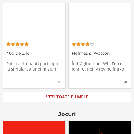
locurile lor. Teroarea și
sărbători - sora lui
haosul se răspândesc nu
geamănă - Jill. În fiecare an
doar printre cei din avion,
el trebuie să suporte o
ci peste tot în lume, căci
agasantă vizită de
Thanksgiving a
400 de Zile
Holmes și Watson
Patru astronauti participa
Îndrăgitul duet Will Ferrell -
la simularea unei misiuni
John C. Reilly revine într-o
in care sunt trimisi pe o
nouă comedie: Holmes &
planeta indepartata,
Watson, povestea super-
FILME
FILME
pentru a testa efectele
detectivului Sherlock
psihologice pe care le are
Holmes și a asistentului
calatoria in spatiu. Starea
său, dr. Watson, inspirată
VEZI TOATE FILMELE
mentala a astronautilor
de romanul best-seller al
incepe sa se deterioreze
lui Sir Arthur Conan Doyle.
atunci cand pierd
De data
Jocuri