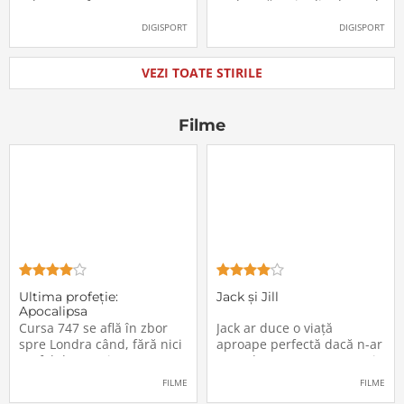
Labonne a fost prezentat
Radu Drăgușin din drumul
oficial la FCSB
către Juventus!
DIGISPORT
DIGISPORT
VEZI TOATE STIRILE
Filme
Ultima profeţie:
Jack și Jill
Apocalipsa
Cursa 747 se află în zbor
Jack ar duce o viață
spre Londra când, fără nici
aproape perfectă dacă n-ar
un fel de avertisment,
avea de suportat o excepție
pasagerii încep să dispară
extrem de supărătoare,
FILME
FILME
în mod misterios de pe
care-i cade pe cap de