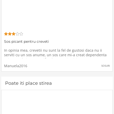
Sos picant pentru creveti
In opinia mea, crevetii nu sunt la fel de gustosi daca nu ii
serviti cu un sos anume, un sos care mi-a creat dependenta
prin gustul picant specific, de aceea in nici o saptamana nu
uit sa gatesc niste creveti, deoarece sosul il am deja preparat
Manuela2016
SOSURI
si
Poate iti place stirea