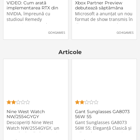
VIDEO: Cum arată
Xbox Partner Preview
implementarea RTX din
debutează săptămâna
Alan Wake II
aceasta. Când și unde va
NVIDIA, împreună cu
Microsoft a anunțat un nou
putea fi vizionat
studioul Remedy
format de show transmis în
Entertainment, au lansat
direct pe Internet: Xbox
un nou clip video dedicat
Partner Preview, primul
GO4GAMES
GO4GAMES
implementării rutinelor RTX
episod urmând să fie
(Ray Tracing și DLSS) din
difuzat chiar mâine, 25
jocul Alan Wake II. După
octombrie 2023, începând
Articole
cum puteți vedea și în
cu 20:00 (ora României).
secvențele de mai jos,
Show-ul va putea […]The
[…]The post VIDEO: Cum
post Xbox Partner
Nine West Watch
Gant Sunglasses GA8073
NW/2554GYGY
56W 55
Descoperiți Nine West
Gant Sunglasses GA8073
Watch NW/2554GYGY, un
56W 55: Eleganță Clasică și
ceas de damă elegant și
Stil Modern pentru Orice
sofisticat, creat pentru a
OcazieCând vine vorba de