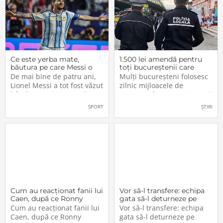
Ce este yerba mate,
1.500 lei amendă pentru
băutura pe care Messi o
toți bucureștenii care
bea înainte de meciurile
refuză să facă acest lucru
De mai bine de patru ani,
Mulți bucureșteni folosesc
din Campionatul Mondial
acum, în 2026.
Lionel Messi a tot fost văzut
zilnic mijloacele de
2026
bând un ceai extrem de
transport în comun, iar unii
popular în Argentina. Este
dintre ei călătoresc adesea
SPORT
ȘTIRI
vorba despre yerba mate, o
cu autobuzul sau tramvaiul
plantă tradițională sud-
fără a plăti un bilet. Iar în
americană mai populară
situația în care dau nas în
decât cafeaua. Are
nas cu controlorii […]
numeroase […]
Cum au reacționat fanii lui
Vor să-l transfere: echipa
Caen, după ce Ronny
gata să-l deturneze pe
Labonne a fost prezentat
Radu Drăgușin din drumul
Cum au reacționat fanii lui
Vor să-l transfere: echipa
oficial la FCSB
către Juventus!
Caen, după ce Ronny
gata să-l deturneze pe