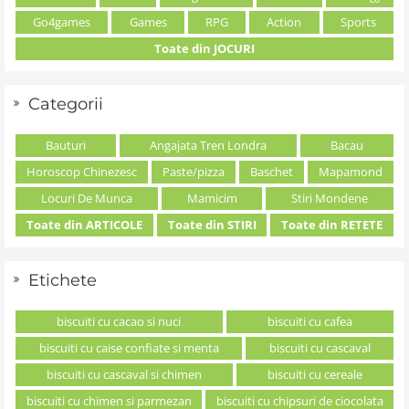
Go4games
Games
RPG
Action
Sports
Toate din JOCURI
Categorii
Bauturi
Angajata Tren Londra
Bacau
Horoscop Chinezesc
Paste/pizza
Baschet
Mapamond
Locuri De Munca
Mamicim
Stiri Mondene
Toate din ARTICOLE
Toate din STIRI
Toate din RETETE
Etichete
biscuiti cu cacao si nuci
biscuiti cu cafea
biscuiti cu caise confiate si menta
biscuiti cu cascaval
biscuiti cu cascaval si chimen
biscuiti cu cereale
biscuiti cu chimen si parmezan
biscuiti cu chipsuri de ciocolata