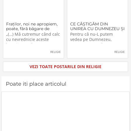
Fraţilor, noi ne apropiem,
CE CÂŞTIGĂM DIN
poate, fără băgare de
UNIREA CU DUMNEZEU ŞI
seamă de aceşti «munţi»
CU FRAŢII (V)
„(…) Mă cutremur când calc
Pentru că nu-L putem
cu nevrednicie aceste
vedea pe Dumnezeu,
locuri pe unde au trecut
aceasta nu ne răpeşte
înaintaşii noştri. Şi cred că
libertatea şi dreptul de a-L
RELIGIE
RELIGIE
nu numai eu sunt în
simţi. Dumnezeu a
postura aceasta. M-am
înzestrat pe om, creatura
gândit, de multe ori, chiar
Sa, cu cinci simţuri. Ceea ce
VEZI TOATE POSTARILE DIN RELIGIE
când mergeam pe
nu vedem simţim, sau
drumuşorul de la Livada
mirosim, au pipăim etc. etc.
Beiuşului, prima
Prezenţa lui Dumnezeu se
Poate iti place articolul