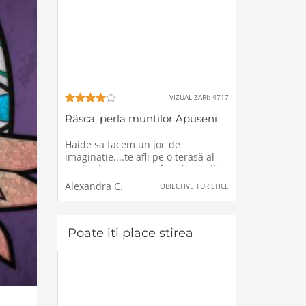
VIZUALIZARI: 4717
Râsca, perla muntilor Apuseni
Haide sa facem un joc de
imaginatie....te afli pe o terasă al
unei cabane, cu o cafea aburindă
in mana, iar priveliștea iti inundă
Alexandra C.
OBIECTIVE TURISTICE
ochii cu imagini efemere. Conturul
muntilor se definesc usor sub cerul
azuriu, verdele pădurilor de
mesteacăn
Poate iti place stirea