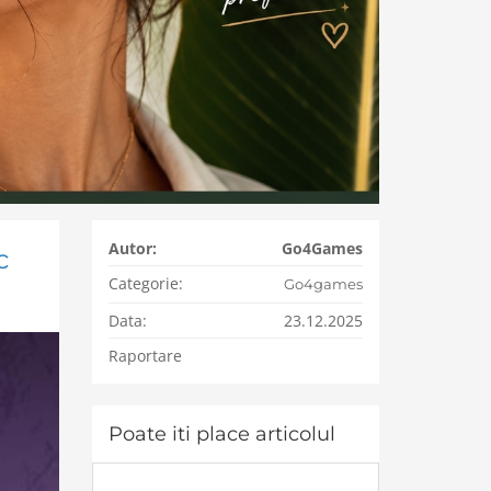
Autor:
Go4Games
c
Categorie:
Go4games
Data:
23.12.2025
Raportare
Poate iti place articolul