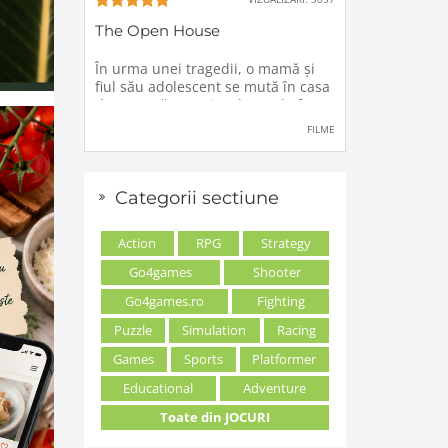
The Open House
În urma unei tragedii, o mamă şi
fiul său adolescent se mută în casa
de vacanţă a unei rude, unde forţe
stranii si inexplicabile conspiră
FILME
împotriva lor.
Categorii sectiune
Action
RPG
Strategy
Go4games
Shooter
Go4games.ro
Fighting
Puzzle
Simulation
Racing
Games
Sports
Platformer
Educational
Adventure
Toate din JOCURI