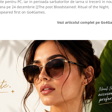
e pentru PC, iar in perioada sarbatorilor de iarna si trecerii in no
, pana pe 24 decembrie []The post Bloodstained: Ritual of the Night,
appeared first on Go4Games.
Vezi articolul complet pe Go4G