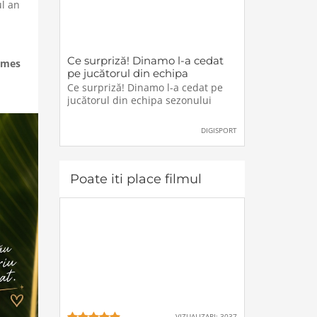
ul an
Ce surpriză! Dinamo l-a cedat
ames
pe jucătorul din echipa
sezonului
Ce surpriză! Dinamo l-a cedat pe
jucătorul din echipa sezonului
DIGISPORT
Poate iti place filmul
VIZUALIZARI: 3037