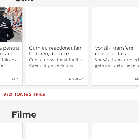
ă pentru
Cum au reacționat fanii
Vor să-l transfere:
i care
lui Caen, după ce
echipa gata să-l
cest
Ronny Labonne a fost
deturneze pe Rad
 folosesc
Cum au reacționat fanii lui
Vor să-l transfere: e
2026.
prezentat oficial la
Drăgușin din drum
de
Caen, după ce Ronny
gata să-l deturneze 
FCSB
către Juventus!
n, iar
Labonne a fost prezentat
Radu Drăgușin din
ătoresc
oficial la FCSB
drumul către Juventu
ȘTIRI
DIGISPORT
DI
zul sau
lăti un
ia în care
VEZI TOATE STIRILE
u
Filme