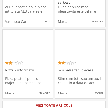
sarbesc
ALE a lansat o nouă piesă
Dupa parerea mea,
intitulată ALB care este
pleascavita este cel mai
gata să te vrăjească.
delicios hamburger, dar
Mesajul piesei este aparent
aceasta o poti manca in
Vasilescu Carmen
Maria
ARTA
MANCARE
trist, dar cu siguranță
partea de sud-vest a tarii
multe persoane se vor
deoarece acolo este cat mai
regăsi în poveste. Piesa
aproape de fratii nostrii
este despre iertare, despre
sarbi care au adus si in
a nu renunța, despre a-ți
tara noastra aceasta
asculta
delicatesa.Multa lume din
tara
Pizza - informatii
Sos Salsa facut acasa
Pizza poate fi pentru
Stim cum totii sau am auzit
majoritatea oamenilor,
cel putin o data de acest
mancarea preferata,
sos, care se prepara de
deoarece are un gust foarte
cele mai multe ori in tara
Maria
Maria
MANCARE
SOSURI
bun, specific. Tara de
de origine, Mexic.Salsa este
origine este Italia, mai
un sos traditional al
exact din Napoli, fiind o
mexicanilor, care
VEZI TOATE ARTICOLE