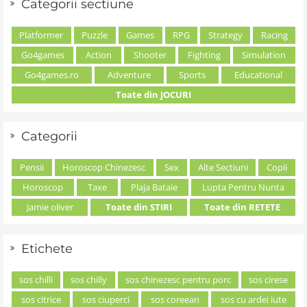
Categorii sectiune
Platformer
Puzzle
Games
RPG
Strategy
Racing
Go4games
Action
Shooter
Fighting
Simulation
Go4games.ro
Adventure
Sports
Educational
Toate din JOCURI
Categorii
Pensii
Horoscop Chinezesc
Sex
Alte Sectiuni
Copii
Horoscop
Taxe
Plaja Bataie
Lupta Pentru Nunta
Jamie oliver
Toate din STIRI
Toate din RETETE
Etichete
sos chilli
sos chilly
sos chinezesc pentru porc
sos cirese
sos citrice
sos ciuperci
sos coreean
sos cu ardei iute