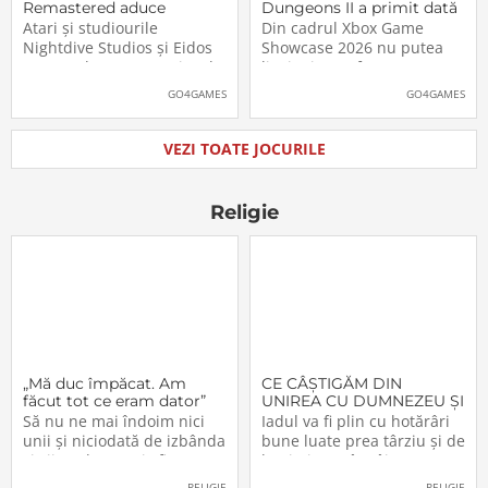
Remastered aduce
Dungeons II a primit dată
părintele genului stealth
de lansare. Când îl vom
Atari și studiourile
Din cadrul Xbox Game
pe platformele moderne
putea juca
Nightdive Studios și Eidos
Showcase 2026 nu putea
Montreal au anunțat jocul
lipsi Minecraft Dungeons II,
Thief: The Dark Project
care, pe lângă un nou
GO4GAMES
GO4GAMES
Remastered pentru
trailer, a primit și data
PlayStation 5, PlayStation 4,
oficială de lansare. Astfel,
Xbox Series X|S, Nintendo
pasionații se vor putea
VEZI TOATE JOCURILE
Switch 2, Nintendo Switch
aventura în Minecraft
și PC (prin intermediul
Dungeons II […]The post
Steam, Epic […]The
Video: Minecraft
Religie
„Mă duc împăcat. Am
CE CÂŞTIGĂM DIN
făcut tot ce eram dator”
UNIREA CU DUMNEZEU ŞI
CU FRAŢII (VI)
Să nu ne mai îndoim nici
Iadul va fi plin cu hotărâri
unii şi niciodată de izbânda
bune luate prea târziu şi de
şi viitorul acestei sfinte
lacrimi nemângâiate
Lucrări!… Domnul a
vărsate prea târziu. Lumea
RELIGIE
RELIGIE