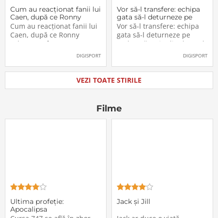
Cum au reacționat fanii lui
Vor să-l transfere: echipa
Caen, după ce Ronny
gata să-l deturneze pe
Labonne a fost prezentat
Radu Drăgușin din drumul
Cum au reacționat fanii lui
Vor să-l transfere: echipa
oficial la FCSB
către Juventus!
Caen, după ce Ronny
gata să-l deturneze pe
Labonne a fost prezentat
Radu Drăgușin din drumul
oficial la FCSB
către Juventus!
DIGISPORT
DIGISPORT
VEZI TOATE STIRILE
Filme
Ultima profeţie:
Jack și Jill
Apocalipsa