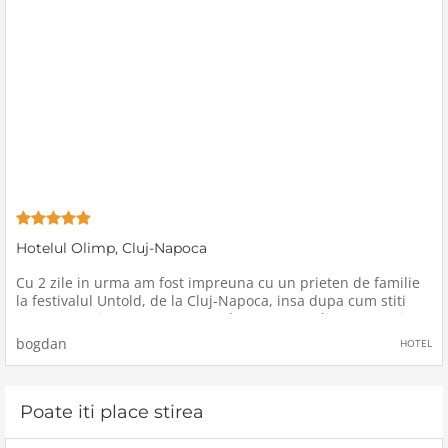
Hotelul Olimp, Cluj-Napoca
Cu 2 zile in urma am fost impreuna cu un prieten de familie
la festivalul Untold, de la Cluj-Napoca, insa dupa cum stiti
petrecerea tine toata noaptea, de aceea am ales sa stam in
Cluj-Napoca si a doua noapte doar ca sa ne odihnim, ca sa nu
bogdan
HOTEL
avem
Poate iti place stirea