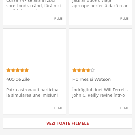
Cursa 747 se află în zbor
Jack ar duce o viață
spre Londra când, fără nici
aproape perfectă dacă n-ar
un fel de avertisment,
avea de suportat o excepție
pasagerii încep să dispară
extrem de supărătoare,
FILME
FILME
în mod misterios de pe
care-i cade pe cap de
locurile lor. Teroarea și
sărbători - sora lui
haosul se răspândesc nu
geamănă - Jill. În fiecare an
doar printre cei din avion,
el trebuie să suporte o
ci peste tot în lume, căci
agasantă vizită de
Thanksgiving a
400 de Zile
Holmes și Watson
Patru astronauti participa
Îndrăgitul duet Will Ferrell -
la simularea unei misiuni
John C. Reilly revine într-o
in care sunt trimisi pe o
nouă comedie: Holmes &
planeta indepartata,
Watson, povestea super-
FILME
FILME
pentru a testa efectele
detectivului Sherlock
psihologice pe care le are
Holmes și a asistentului
calatoria in spatiu. Starea
său, dr. Watson, inspirată
VEZI TOATE FILMELE
mentala a astronautilor
de romanul best-seller al
incepe sa se deterioreze
lui Sir Arthur Conan Doyle.