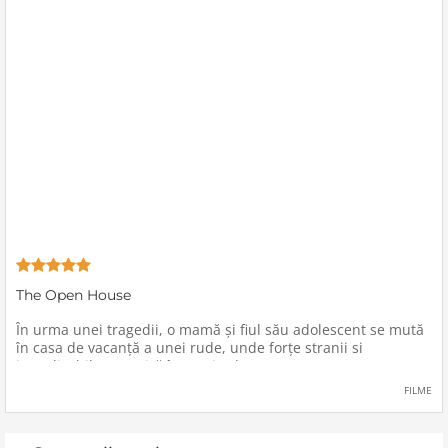
The Open House
În urma unei tragedii, o mamă şi fiul său adolescent se mută
în casa de vacanţă a unei rude, unde forţe stranii si
inexplicabile conspiră împotriva lor.
FILME