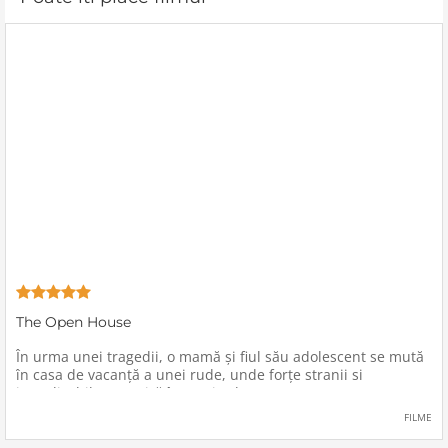
The Open House
În urma unei tragedii, o mamă şi fiul său adolescent se mută
în casa de vacanţă a unei rude, unde forţe stranii si
inexplicabile conspiră împotriva lor.
FILME