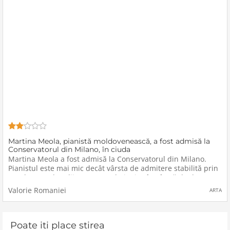
Martina Meola, pianistă moldovenească, a fost admisă la
Conservatorul din Milano, în ciuda
Martina Meola a fost admisă la Conservatorul din Milano.
Pianistul este mai mic decât vârsta de admitere stabilită prin
regulamentul școlii. Fenomenul pianist, în vârstă de doar
nouă ani, a surprins publicul și juriul de pe scena
Valorie Romaniei
ARTA
Poate iti place stirea