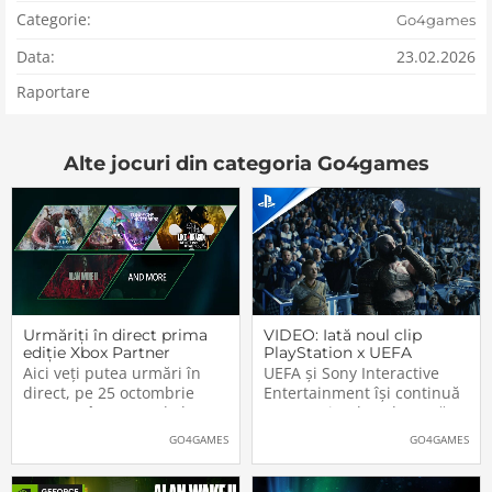
Categorie:
Go4games
Data:
23.02.2026
Raportare
Alte jocuri din categoria Go4games
Urmăriți în direct prima
VIDEO: Iată noul clip
ediție Xbox Partner
PlayStation x UEFA
Preview
Champions League. Nu
Aici veți putea urmări în
UEFA și Sony Interactive
lipsesc vedetele din
direct, pe 25 octombrie
Entertainment își continuă
jocurile Sony
2023, cu începere de la
parteneriatul ce durează
20:00 (ora României), prima
deja de peste un sfert de
GO4GAMES
GO4GAMES
ediție a noului format Xbox
secol, PlayStation fiind unul
Partner Preview, folosit de
dintre principalii sponsorii
Microsoft pentru
ai celei mai prestigioase