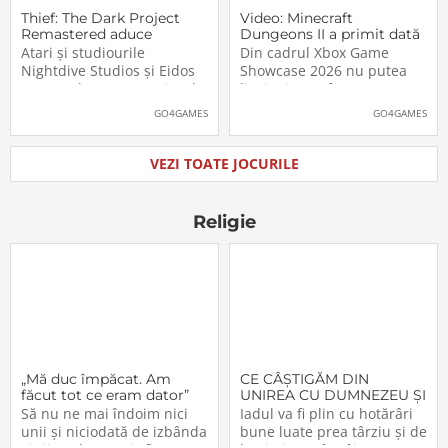
Thief: The Dark Project
Video: Minecraft
Remastered aduce
Dungeons II a primit dată
părintele genului stealth
de lansare. Când îl vom
Atari și studiourile
Din cadrul Xbox Game
pe platformele moderne
putea juca
Nightdive Studios și Eidos
Showcase 2026 nu putea
Montreal au anunțat jocul
lipsi Minecraft Dungeons II,
Thief: The Dark Project
care, pe lângă un nou
GO4GAMES
GO4GAMES
Remastered pentru
trailer, a primit și data
PlayStation 5, PlayStation 4,
oficială de lansare. Astfel,
Xbox Series X|S, Nintendo
pasionații se vor putea
VEZI TOATE JOCURILE
Switch 2, Nintendo Switch
aventura în Minecraft
și PC (prin intermediul
Dungeons II […]The post
Steam, Epic […]The
Video: Minecraft
Religie
„Mă duc împăcat. Am
CE CÂŞTIGĂM DIN
făcut tot ce eram dator”
UNIREA CU DUMNEZEU ŞI
CU FRAŢII (VI)
Să nu ne mai îndoim nici
Iadul va fi plin cu hotărâri
unii şi niciodată de izbânda
bune luate prea târziu şi de