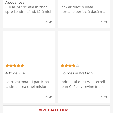
Apocalipsa
Cursa 747 se află în zbor
Jack ar duce o viață
spre Londra când, fără nici
aproape perfectă dacă n-ar
un fel de avertisment,
avea de suportat o excepție
pasagerii încep să dispară
extrem de supărătoare,
FILME
FILME
în mod misterios de pe
care-i cade pe cap de
locurile lor. Teroarea și
sărbători - sora lui
haosul se răspândesc nu
geamănă - Jill. În fiecare an
doar printre cei din avion,
el trebuie să suporte o
ci peste tot în lume, căci
agasantă vizită de
Thanksgiving a
400 de Zile
Holmes și Watson
Patru astronauti participa
Îndrăgitul duet Will Ferrell -
la simularea unei misiuni
John C. Reilly revine într-o
in care sunt trimisi pe o
nouă comedie: Holmes &
planeta indepartata,
Watson, povestea super-
FILME
FILME
pentru a testa efectele
detectivului Sherlock
psihologice pe care le are
Holmes și a asistentului
calatoria in spatiu. Starea
său, dr. Watson, inspirată
VEZI TOATE FILMELE