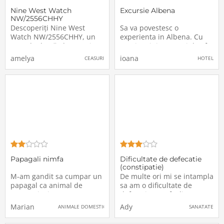
Nine West Watch
Excursie Albena
NW/2556CHHY
Descoperiți Nine West
Sa va povestesc o
Watch NW/2556CHHY, un
experienta in Albena. Cu
ceas de damă elegant și
ocazia mini vacantei de Sf.
sofisticat, creat pentru a
Maria ne-am decis
amelya
ioana
CEASURI
HOTEL
adăuga un plus de
impreuna cu familia sa
rafinament oricărei
mergem in Albena. Am ales
ținute.Design și
aceasta statiune pentru
CaracteristiciMaterialul
plajele curate si aranjate si
Căpciorului: Confecționat
apa marii care este
din aliaj de înaltă calitate
limpede, curata si cristalina
de
Papagali nimfa
Dificultate de defecatie
(constipatie)
M-am gandit sa cumpar un
De multe ori mi se intampla
papagal ca animal de
sa am o dificultate de
companie, insa nu aveam
defecatie, un „feeling”
nici cea mai mica idee
foarte aiurea care imi
Marian
Ady
ANIMALE DOMESTICE
SANATATE
despre rase, preturi sau
aduce si niste dureri in
lucruri de genul acesta, asa
partea de jos a corpului,