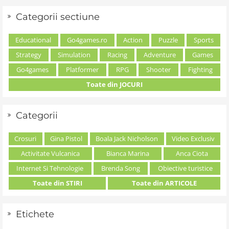
Categorii sectiune
Educational
Go4games.ro
Action
Puzzle
Sports
Strategy
Simulation
Racing
Adventure
Games
Go4games
Platformer
RPG
Shooter
Fighting
Toate din JOCURI
Categorii
Crosuri
Gina Pistol
Boala Jack Nicholson
Video Exclusiv
Activitate Vulcanica
Bianca Marina
Anca Ciota
Internet Si Tehnologie
Brenda Song
Obiective turistice
Toate din STIRI
Toate din ARTICOLE
Etichete