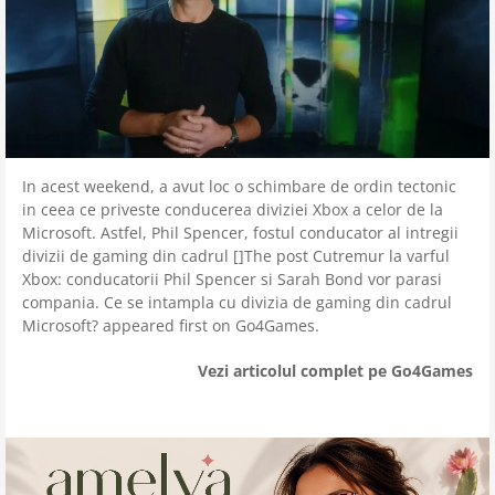
In acest weekend, a avut loc o schimbare de ordin tectonic
in ceea ce priveste conducerea diviziei Xbox a celor de la
Microsoft. Astfel, Phil Spencer, fostul conducator al intregii
divizii de gaming din cadrul []The post Cutremur la varful
Xbox: conducatorii Phil Spencer si Sarah Bond vor parasi
compania. Ce se intampla cu divizia de gaming din cadrul
Microsoft? appeared first on Go4Games.
Vezi articolul complet pe Go4Games