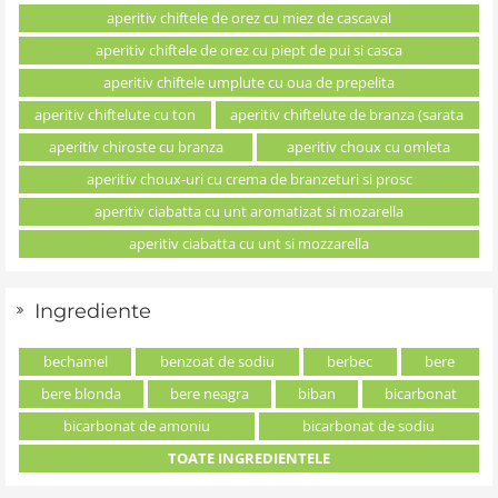
aperitiv chiftele de orez cu miez de cascaval
aperitiv chiftele de orez cu piept de pui si casca
aperitiv chiftele umplute cu oua de prepelita
aperitiv chiftelute cu ton
aperitiv chiftelute de branza (sarata
aperitiv chiroste cu branza
aperitiv choux cu omleta
aperitiv choux-uri cu crema de branzeturi si prosc
aperitiv ciabatta cu unt aromatizat si mozarella
aperitiv ciabatta cu unt si mozzarella
Ingrediente
bechamel
benzoat de sodiu
berbec
bere
bere blonda
bere neagra
biban
bicarbonat
bicarbonat de amoniu
bicarbonat de sodiu
TOATE INGREDIENTELE