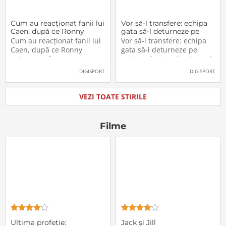
Cum au reacționat fanii lui
Vor să-l transfere: echipa
Caen, după ce Ronny
gata să-l deturneze pe
Labonne a fost prezentat
Radu Drăgușin din drumul
Cum au reacționat fanii lui
Vor să-l transfere: echipa
oficial la FCSB
către Juventus!
Caen, după ce Ronny
gata să-l deturneze pe
Labonne a fost prezentat
Radu Drăgușin din drumul
oficial la FCSB
către Juventus!
DIGISPORT
DIGISPORT
VEZI TOATE STIRILE
Filme
Ultima profeţie:
Jack și Jill