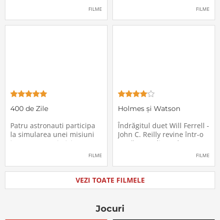
pasagerii încep să dispară
extrem de supărătoare,
FILME
FILME
în mod misterios de pe
care-i cade pe cap de
locurile lor. Teroarea și
sărbători - sora lui
haosul se răspândesc nu
geamănă - Jill. În fiecare an
doar printre cei din avion,
el trebuie să suporte o
ci peste tot în lume, căci
agasantă vizită de
Thanksgiving a
400 de Zile
Holmes și Watson
Patru astronauti participa
Îndrăgitul duet Will Ferrell -
la simularea unei misiuni
John C. Reilly revine într-o
in care sunt trimisi pe o
nouă comedie: Holmes &
planeta indepartata,
Watson, povestea super-
FILME
FILME
pentru a testa efectele
detectivului Sherlock
psihologice pe care le are
Holmes și a asistentului
calatoria in spatiu. Starea
său, dr. Watson, inspirată
VEZI TOATE FILMELE
mentala a astronautilor
de romanul best-seller al
incepe sa se deterioreze
lui Sir Arthur Conan Doyle.
atunci cand pierd
De data
Jocuri