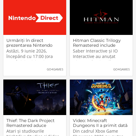
Urmăriți în direct
Hitman Classic Trilogy
prezentarea Nintendo
Remastered include
Direct: dezvăluiri de jocuri
trilogia stealth originală.
Astăzi, 9 iunie 2026,
Saber Interactive și IO
noi pentru consolele
Când va fi lansată
începând cu 17:00 (ora
Interactive au anuțat
României), aici veți putea
Hitman Classic Trilogy
urmări în direct o nouă
Remastered, pachet ce
GO4GAMES
GO4GAMES
ediție a showcase-ului
urmează să fie disponibil în
Nintendo Direct. Conform
2027, pentru PlayStation 5,
descrierii oficiale, acest
Xbox Series X|S și PC, prin
episod Nintendo Direct va
Steam. Această nouă
avea o durată de
colecție va include versiuni
aproximativ […]The post
[…]The post
Thief: The Dark Project
Video: Minecraft
Remastered aduce
Dungeons II a primit dată
părintele genului stealth
de lansare. Când îl vom
Atari și studiourile
Din cadrul Xbox Game
pe platformele moderne
putea juca