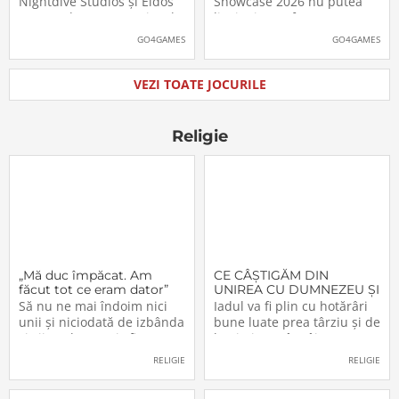
Nightdive Studios și Eidos
Showcase 2026 nu putea
Montreal au anunțat jocul
lipsi Minecraft Dungeons II,
Thief: The Dark Project
care, pe lângă un nou
GO4GAMES
GO4GAMES
Remastered pentru
trailer, a primit și data
PlayStation 5, PlayStation 4,
oficială de lansare. Astfel,
Xbox Series X|S, Nintendo
pasionații se vor putea
VEZI TOATE JOCURILE
Switch 2, Nintendo Switch
aventura în Minecraft
și PC (prin intermediul
Dungeons II […]The post
Steam, Epic […]The
Video: Minecraft
Religie
„Mă duc împăcat. Am
CE CÂŞTIGĂM DIN
făcut tot ce eram dator”
UNIREA CU DUMNEZEU ŞI
CU FRAŢII (VI)
Să nu ne mai îndoim nici
Iadul va fi plin cu hotărâri
unii şi niciodată de izbânda
bune luate prea târziu şi de
şi viitorul acestei sfinte
lacrimi nemângâiate
Lucrări!… Domnul a
vărsate prea târziu. Lumea
RELIGIE
RELIGIE
înfiinţat-o – şi nimeni n-o va
e plină de păgâni şi de
mai putea desfiinţa.
păcătoşi nemântuiţi, care