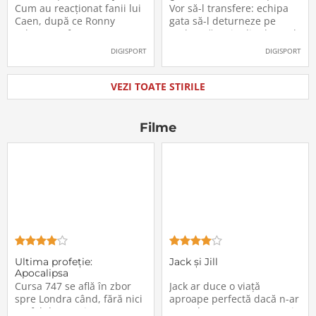
Labonne a fost prezentat
Radu Drăgușin din drumul
Cum au reacționat fanii lui
Vor să-l transfere: echipa
oficial la FCSB
către Juventus!
Caen, după ce Ronny
gata să-l deturneze pe
Labonne a fost prezentat
Radu Drăgușin din drumul
oficial la FCSB
către Juventus!
DIGISPORT
DIGISPORT
VEZI TOATE STIRILE
Filme
Ultima profeţie:
Jack și Jill
Apocalipsa
Cursa 747 se află în zbor
Jack ar duce o viață
spre Londra când, fără nici
aproape perfectă dacă n-ar
un fel de avertisment,
avea de suportat o excepție