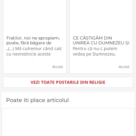
Domnul o conduce – şi
nu primesc Jertfa Crucii,
nimeni nu o va mai putea
singura scăpare, singurul
opri. Domnul o apără – şi
mijloc pentru a se
Fraţilor, noi ne apropiem,
CE CÂŞTIGĂM DIN
poate, fără băgare de
UNIREA CU DUMNEZEU ŞI
seamă de aceşti «munţi»
CU FRAŢII (V)
„(…) Mă cutremur când calc
Pentru că nu-L putem
cu nevrednicie aceste
vedea pe Dumnezeu,
locuri pe unde au trecut
aceasta nu ne răpeşte
înaintaşii noştri. Şi cred că
libertatea şi dreptul de a-L
RELIGIE
RELIGIE
nu numai eu sunt în
simţi. Dumnezeu a
postura aceasta. M-am
înzestrat pe om, creatura
gândit, de multe ori, chiar
Sa, cu cinci simţuri. Ceea ce
VEZI TOATE POSTARILE DIN RELIGIE
când mergeam pe
nu vedem simţim, sau
drumuşorul de la Livada
mirosim, au pipăim etc. etc.
Beiuşului, prima
Prezenţa lui Dumnezeu se
Poate iti place articolul