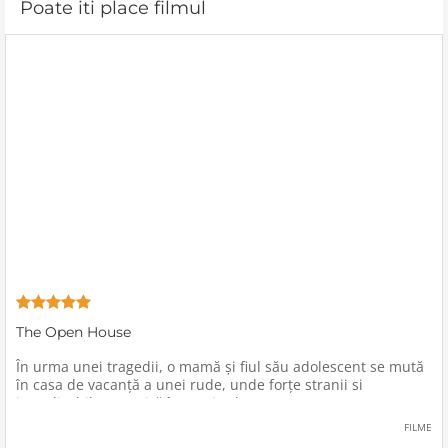
Poate iti place filmul
The Open House
În urma unei tragedii, o mamă şi fiul său adolescent se mută
în casa de vacanţă a unei rude, unde forţe stranii si
inexplicabile conspiră împotriva lor.
FILME