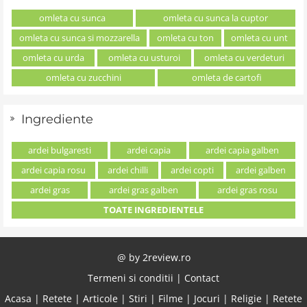
omleta cu sunca
omleta cu sunca la cuptor
omleta cu sunca si mozzarella
omleta cu ton
omleta cu unt
omleta cu urda
omleta cu usturoi
omleta cu verdeturi
omleta cu zucchini
omleta de cartofi
Ingrediente
ardei bulgaresti
ardei capia
ardei capia galben
ardei capia rosu
ardei chilli
ardei copti
ardei galben
ardei gras
ardei gras galben
ardei gras rosu
TOATE INGREDIENTELE
@ by
2review.ro
Termeni si conditii
|
Contact
Acasa
|
Retete
|
Articole
|
Stiri
|
Filme
|
Jocuri
|
Religie
|
Retete