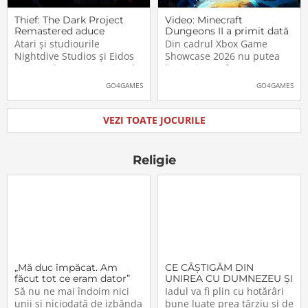
Thief: The Dark Project
Video: Minecraft
Remastered aduce
Dungeons II a primit dată
părintele genului stealth
de lansare. Când îl vom
Atari și studiourile
Din cadrul Xbox Game
pe platformele moderne
putea juca
Nightdive Studios și Eidos
Showcase 2026 nu putea
Montreal au anunțat jocul
lipsi Minecraft Dungeons II,
Thief: The Dark Project
care, pe lângă un nou
GO4GAMES
GO4GAMES
Remastered pentru
trailer, a primit și data
PlayStation 5, PlayStation 4,
oficială de lansare. Astfel,
Xbox Series X|S, Nintendo
pasionații se vor putea
VEZI TOATE JOCURILE
Switch 2, Nintendo Switch
aventura în Minecraft
și PC (prin intermediul
Dungeons II […]The post
Steam, Epic […]The
Video: Minecraft
Religie
„Mă duc împăcat. Am
CE CÂŞTIGĂM DIN
făcut tot ce eram dator”
UNIREA CU DUMNEZEU ŞI
CU FRAŢII (VI)
Să nu ne mai îndoim nici
Iadul va fi plin cu hotărâri
unii şi niciodată de izbânda
bune luate prea târziu şi de