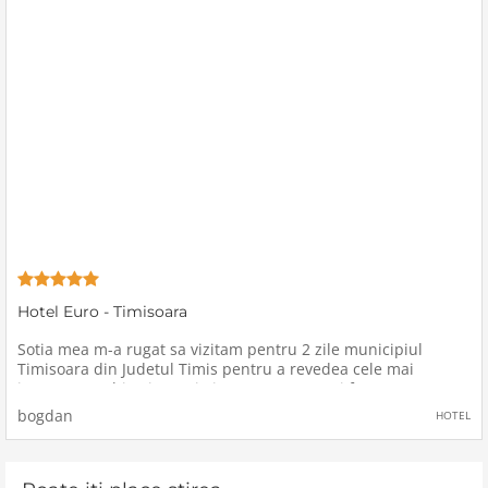
Hotel Euro - Timisoara
Sotia mea m-a rugat sa vizitam pentru 2 zile municipiul
Timisoara din Judetul Timis pentru a revedea cele mai
importante obiective turistice, pentru ca mai fusesem cu
cativa ani in urma.Asa ca am fost de acord cu aceasta vizita,
bogdan
HOTEL
am plecat a doua