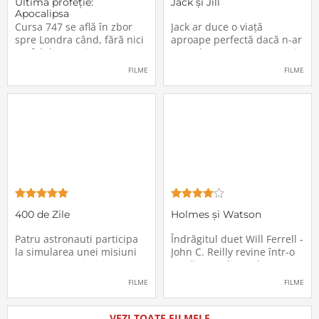
Ultima profeţie:
Jack și Jill
Apocalipsa
Cursa 747 se află în zbor
Jack ar duce o viață
spre Londra când, fără nici
aproape perfectă dacă n-ar
un fel de avertisment,
avea de suportat o excepție
pasagerii încep să dispară
extrem de supărătoare,
FILME
FILME
în mod misterios de pe
care-i cade pe cap de
locurile lor. Teroarea și
sărbători - sora lui
haosul se răspândesc nu
geamănă - Jill. În fiecare an
doar printre cei din avion,
el trebuie să suporte o
ci peste tot în lume, căci
agasantă vizită de
Thanksgiving a
400 de Zile
Holmes și Watson
Patru astronauti participa
Îndrăgitul duet Will Ferrell -
la simularea unei misiuni
John C. Reilly revine într-o
in care sunt trimisi pe o
nouă comedie: Holmes &
planeta indepartata,
Watson, povestea super-
FILME
FILME
pentru a testa efectele
detectivului Sherlock
psihologice pe care le are
Holmes și a asistentului
calatoria in spatiu. Starea
său, dr. Watson, inspirată
VEZI TOATE FILMELE