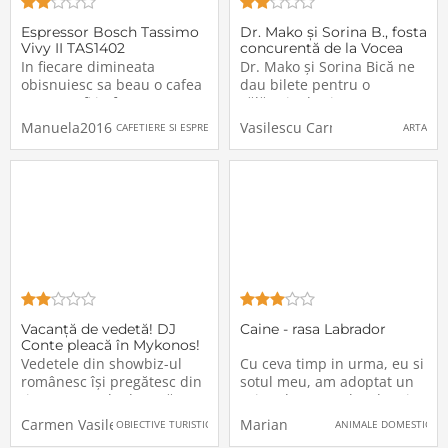
Espressor Bosch Tassimo
Dr. Mako și Sorina B., fosta
Vivy II TAS1402
concurentă de la Vocea
României, colaborează
In fiecare dimineata
Dr. Mako și Sorina Bică ne
pentru piesa „Sweet
obisnuiesc sa beau o cafea
dau bilete pentru o
pentru a fi in forma pe
călătorie de vis spre
perioada zilei, de aceea am
copilărie, acea perioadă pe
Manuela2016
Vasilescu Carmen
CAFETIERE SI ESPRESOARE
ARTA
ales sa achizitionez un
care, cu siguranță, nu o
espressor, pentru ca nu
vom uita niciodată.Piesa
mai aveam timp ca in
„Sweet Tattoo”, lansata de
fiecare dimineata sa prepar
Voices Media, ne introduce
singura cafeaua. Am fost la
într-o lume minunată și cu
cel mai apropiat magazin
Vacanță de vedetă! DJ
Caine - rasa Labrador
Conte pleacă în Mykonos!
Vedetele din showbiz-ul
Cu ceva timp in urma, eu si
românesc își pregătesc din
sotul meu, am adoptat un
timp vacanțele de vară. De
caine de rasa Labrador si
cele mai multe ori, alegerea
putem spune ca ne deja ne
Carmen Vasilescu
Marian
OBIECTIVE TURISTICE
ANIMALE DOMESTICE
destinațiilor turistice
intelegem foarte bine, mai