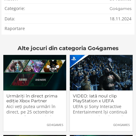
Categorie:
Go4games
Data:
18.11.2024
Raportare
Alte jocuri din categoria Go4games
Urmăriți în direct prima
VIDEO: Iată noul clip
ediție Xbox Partner
PlayStation x UEFA
Preview
Champions League. Nu
Aici veți putea urmări în
UEFA și Sony Interactive
lipsesc vedetele din
direct, pe 25 octombrie
Entertainment își continuă
jocurile Sony
2023, cu începere de la
parteneriatul ce durează
20:00 (ora României), prima
deja de peste un sfert de
GO4GAMES
GO4GAMES
ediție a noului format Xbox
secol, PlayStation fiind unul
Partner Preview, folosit de
dintre principalii sponsorii