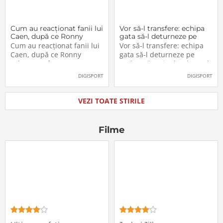
Cum au reacționat fanii lui
Vor să-l transfere: echipa
Caen, după ce Ronny
gata să-l deturneze pe
Labonne a fost prezentat
Radu Drăgușin din drumul
Cum au reacționat fanii lui
Vor să-l transfere: echipa
oficial la FCSB
către Juventus!
Caen, după ce Ronny
gata să-l deturneze pe
Labonne a fost prezentat
Radu Drăgușin din drumul
oficial la FCSB
către Juventus!
DIGISPORT
DIGISPORT
VEZI TOATE STIRILE
Filme