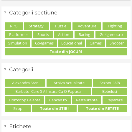
Categorii sectiune
RPG
Strategy
Puzzle
Adventure
Fighting
Platformer
Sports
Action
Racing
Go4games.ro
Simulation
Go4games
Educational
Games
Shooter
Toate din JOCURI
Categorii
Alexandra Stan
Arhiva Actualitate
Sezonul Alb
Barbatul Care S A Insura Cu O Papusa
Bebelusi
Horoscop Balanta
Cancan.ro
Restaurante
Paparazzi
Sirop
Toate din STIRI
Toate din RETETE
Etichete