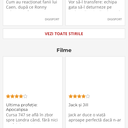
Labonne a fost prezentat
Radu Drăgușin din drumul
Cum au reacționat fanii lui
Vor să-l transfere: echipa
oficial la FCSB
către Juventus!
Caen, după ce Ronny
gata să-l deturneze pe
Labonne a fost prezentat
Radu Drăgușin din drumul
oficial la FCSB
către Juventus!
DIGISPORT
DIGISPORT
VEZI TOATE STIRILE
Filme
Ultima profeţie:
Jack și Jill
Apocalipsa
Cursa 747 se află în zbor
Jack ar duce o viață
spre Londra când, fără nici
aproape perfectă dacă n-ar
un fel de avertisment,
avea de suportat o excepție