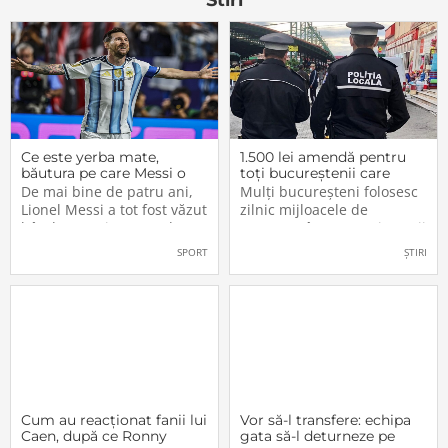
Stiri
Ce este yerba mate,
1.500 lei amendă pentru
băutura pe care Messi o
toți bucureștenii care
bea înainte de meciurile
refuză să facă acest lucru
De mai bine de patru ani,
Mulți bucureșteni folosesc
din Campionatul Mondial
acum, în 2026.
Lionel Messi a tot fost văzut
zilnic mijloacele de
2026
bând un ceai extrem de
transport în comun, iar unii
popular în Argentina. Este
dintre ei călătoresc adesea
SPORT
ȘTIRI
vorba despre yerba mate, o
cu autobuzul sau tramvaiul
plantă tradițională sud-
fără a plăti un bilet. Iar în
americană mai populară
situația în care dau nas în
decât cafeaua. Are
nas cu controlorii […]
numeroase […]
Cum au reacționat fanii lui
Vor să-l transfere: echipa
Caen, după ce Ronny
gata să-l deturneze pe