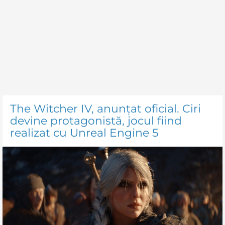
The Witcher IV, anunțat oficial. Ciri
devine protagonistă, jocul fiind
realizat cu Unreal Engine 5