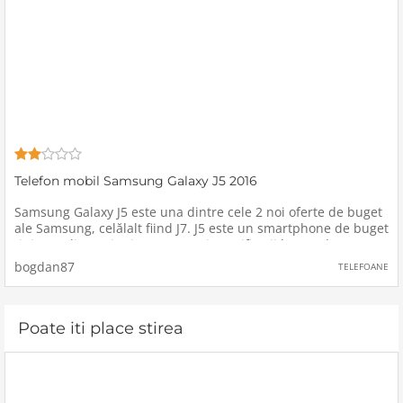
Telefon mobil Samsung Galaxy J5 2016
Samsung Galaxy J5 este una dintre cele 2 noi oferte de buget
ale Samsung, celălalt fiind J7. J5 este un smartphone de buget
tipic, cu dimensiuni compacte și specificații low-end. Un
telefon solid, cu un display bun, performanță bună, cu o
bogdan87
TELEFOANE
Poate iti place stirea