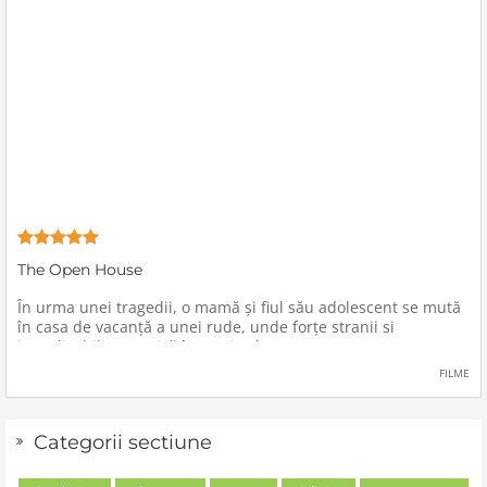
The Open House
În urma unei tragedii, o mamă şi fiul său adolescent se mută
în casa de vacanţă a unei rude, unde forţe stranii si
inexplicabile conspiră împotriva lor.
FILME
Categorii sectiune