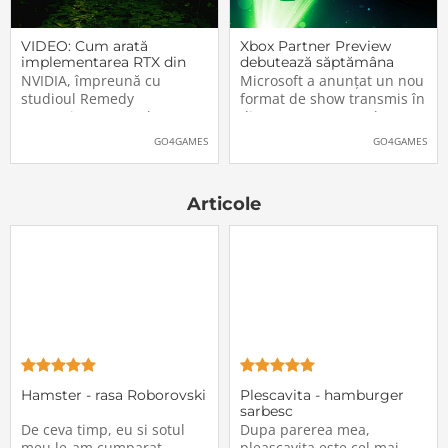
VIDEO: Cum arată
Xbox Partner Preview
implementarea RTX din
debutează săptămâna
Alan Wake II
aceasta. Când și unde va
NVIDIA, împreună cu
Microsoft a anunțat un nou
putea fi vizionat
studioul Remedy
format de show transmis în
Entertainment, au lansat
direct pe Internet: Xbox
un nou clip video dedicat
Partner Preview, primul
GO4GAMES
GO4GAMES
implementării rutinelor RTX
episod urmând să fie
(Ray Tracing și DLSS) din
difuzat chiar mâine, 25
jocul Alan Wake II. După
octombrie 2023, începând
Articole
cum puteți vedea și în
cu 20:00 (ora României).
secvențele de mai jos,
Show-ul va putea […]The
[…]The post VIDEO: Cum
post Xbox Partner
Hamster - rasa Roborovski
Plescavita - hamburger
sarbesc
De ceva timp, eu si sotul
Dupa parerea mea,
meu le-am cumparat
pleascavita este cel mai