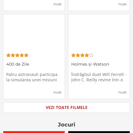
pasagerii încep să dispară
extrem de supărătoare,
FILME
FILME
în mod misterios de pe
care-i cade pe cap de
locurile lor. Teroarea și
sărbători - sora lui
haosul se răspândesc nu
geamănă - Jill. În fiecare an
doar printre cei din avion,
el trebuie să suporte o
ci peste tot în lume, căci
agasantă vizită de
Thanksgiving a
400 de Zile
Holmes și Watson
Patru astronauti participa
Îndrăgitul duet Will Ferrell -
la simularea unei misiuni
John C. Reilly revine într-o
in care sunt trimisi pe o
nouă comedie: Holmes &
planeta indepartata,
Watson, povestea super-
FILME
FILME
pentru a testa efectele
detectivului Sherlock
psihologice pe care le are
Holmes și a asistentului
calatoria in spatiu. Starea
său, dr. Watson, inspirată
VEZI TOATE FILMELE
mentala a astronautilor
de romanul best-seller al
incepe sa se deterioreze
lui Sir Arthur Conan Doyle.
atunci cand pierd
De data
Jocuri