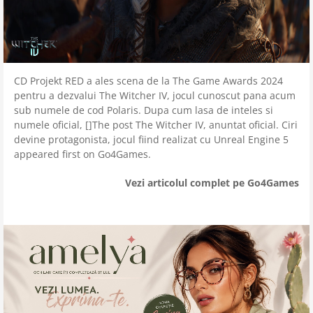
CD Projekt RED a ales scena de la The Game Awards 2024
pentru a dezvalui The Witcher IV, jocul cunoscut pana acum
sub numele de cod Polaris. Dupa cum lasa de inteles si
numele oficial, []The post The Witcher IV, anuntat oficial. Ciri
devine protagonista, jocul fiind realizat cu Unreal Engine 5
appeared first on Go4Games.
Vezi articolul complet pe Go4Games