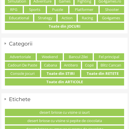
Simulation
Adventure
Games
Fighting
Go4games.ro
RPG
Sports
Puzzle
Platformer
Shooter
Educational
Strategy
Action
Racing
Go4games
Toate din JOCURI
Categorii
Advertoriale
Weekend
Bancul Zilei
Fel principal
Cadouri De Paste
Cabana
Antitero
Copii
Blitz Cancan
Console jocuri
Toate din STIRI
Toate din RETETE
Toate din ARTICOLE
Etichete
desert briose cu visine si iaurt
desert briose cu visine si pepite de ciocolata
desert briose cu zmeura si crema de ciocolata