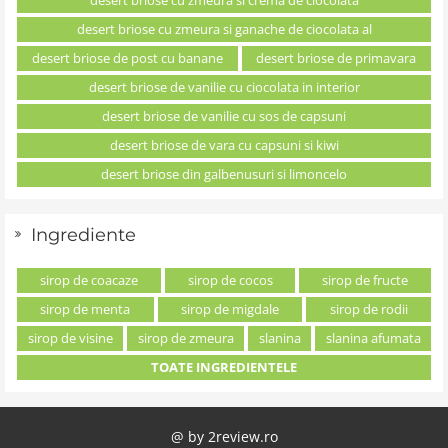
desert briose cu zmeura si ganache de ciocolata al
desert briose de post cu banane
desert briose de primavara
desert briose de vanilie cu ciocolata in interior
desert briose de vanilie cu sos de capsuni
desert briose de vara cu capsuni si kiwi
desert briose din galbenusuri si limoncelo
Ingrediente
sirop de coacaze
sirop de cocos
sirop de fructe
sirop de menta
sirop de migdale
sirop de rodii
sirop de visine
sirop de zmeura
slanina
slanina afumata
TOATE INGREDIENTELE
@ by
2review.ro