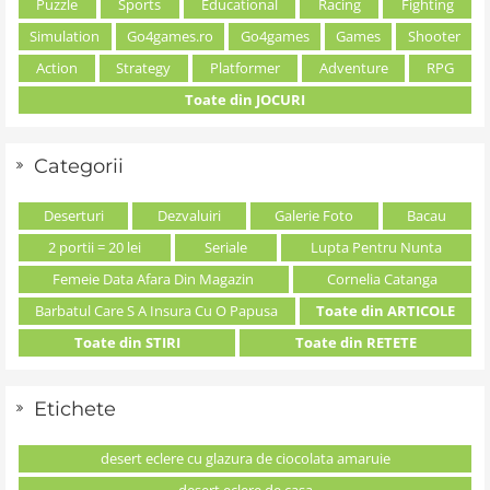
Puzzle
Sports
Educational
Racing
Fighting
Simulation
Go4games.ro
Go4games
Games
Shooter
Action
Strategy
Platformer
Adventure
RPG
Toate din JOCURI
Categorii
Deserturi
Dezvaluiri
Galerie Foto
Bacau
2 portii = 20 lei
Seriale
Lupta Pentru Nunta
Femeie Data Afara Din Magazin
Cornelia Catanga
Barbatul Care S A Insura Cu O Papusa
Toate din ARTICOLE
Toate din STIRI
Toate din RETETE
Etichete
desert eclere cu glazura de ciocolata amaruie
desert eclere de casa