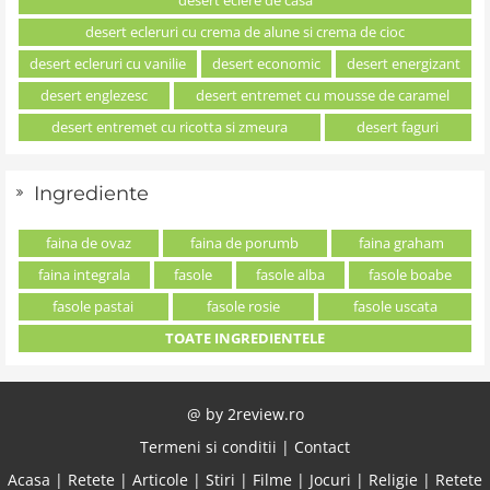
desert ecleruri cu crema de alune si crema de cioc
desert ecleruri cu vanilie
desert economic
desert energizant
desert englezesc
desert entremet cu mousse de caramel
desert entremet cu ricotta si zmeura
desert faguri
Ingrediente
faina de ovaz
faina de porumb
faina graham
faina integrala
fasole
fasole alba
fasole boabe
fasole pastai
fasole rosie
fasole uscata
TOATE INGREDIENTELE
@ by
2review.ro
Termeni si conditii
|
Contact
Acasa
|
Retete
|
Articole
|
Stiri
|
Filme
|
Jocuri
|
Religie
|
Retete