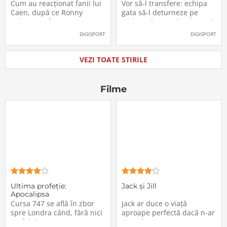
Labonne a fost prezentat
Radu Drăgușin din drumul
Cum au reacționat fanii lui
Vor să-l transfere: echipa
oficial la FCSB
către Juventus!
Caen, după ce Ronny
gata să-l deturneze pe
Labonne a fost prezentat
Radu Drăgușin din drumul
oficial la FCSB
către Juventus!
DIGISPORT
DIGISPORT
VEZI TOATE STIRILE
Filme
Ultima profeţie:
Jack și Jill
Apocalipsa
Cursa 747 se află în zbor
Jack ar duce o viață
spre Londra când, fără nici
aproape perfectă dacă n-ar
un fel de avertisment,
avea de suportat o excepție