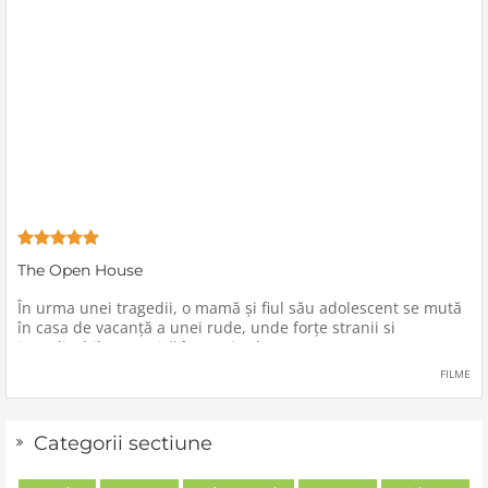
The Open House
În urma unei tragedii, o mamă şi fiul său adolescent se mută
în casa de vacanţă a unei rude, unde forţe stranii si
inexplicabile conspiră împotriva lor.
FILME
Categorii sectiune