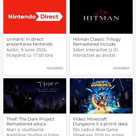
Urmăriți în direct
Hitman Classic Trilogy
prezentarea Nintendo
Remastered include
Direct: dezvăluiri de jocuri
trilogia stealth originală.
Astăzi, 9 iunie 2026,
Saber Interactive și IO
noi pentru consolele
Când va fi lansată
începând cu 17:00 (ora
Interactive au anuțat
României), aici veți putea
Hitman Classic Trilogy
urmări în direct o nouă
Remastered, pachet ce
GO4GAMES
GO4GAMES
ediție a showcase-ului
urmează să fie disponibil în
Nintendo Direct. Conform
2027, pentru PlayStation 5,
descrierii oficiale, acest
Xbox Series X|S și PC, prin
episod Nintendo Direct va
Steam. Această nouă
avea o durată de
colecție va include versiuni
aproximativ […]The post
[…]The post
Thief: The Dark Project
Video: Minecraft
Remastered aduce
Dungeons II a primit dată
părintele genului stealth
de lansare. Când îl vom
Atari și studiourile
Din cadrul Xbox Game
pe platformele moderne
putea juca
Nightdive Studios și Eidos
Showcase 2026 nu putea