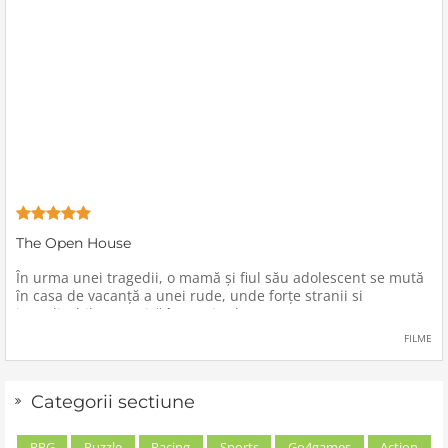
The Open House
În urma unei tragedii, o mamă şi fiul său adolescent se mută
în casa de vacanţă a unei rude, unde forţe stranii si
inexplicabile conspiră împotriva lor.
FILME
Categorii sectiune
RPG
Puzzle
Racing
Sports
Go4games
Action