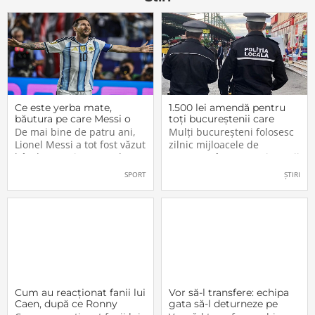
Nuanța de
Ce este yerba mate,
1.500 lei amendă pentru
băutura pe care Messi o
toți bucureștenii care
bea înainte de meciurile
refuză să facă acest lucru
De mai bine de patru ani,
Mulți bucureșteni folosesc
din Campionatul Mondial
acum, în 2026.
Lionel Messi a tot fost văzut
zilnic mijloacele de
2026
bând un ceai extrem de
transport în comun, iar unii
popular în Argentina. Este
dintre ei călătoresc adesea
SPORT
ȘTIRI
vorba despre yerba mate, o
cu autobuzul sau tramvaiul
plantă tradițională sud-
fără a plăti un bilet. Iar în
americană mai populară
situația în care dau nas în
decât cafeaua. Are
nas cu controlorii […]
numeroase […]
Cum au reacționat fanii lui
Vor să-l transfere: echipa
Caen, după ce Ronny
gata să-l deturneze pe