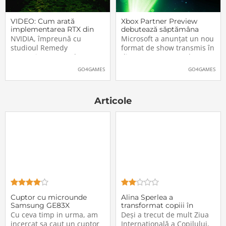
VIDEO: Cum arată
Xbox Partner Preview
implementarea RTX din
debutează săptămâna
Alan Wake II
aceasta. Când și unde va
NVIDIA, împreună cu
Microsoft a anunțat un nou
putea fi vizionat
studioul Remedy
format de show transmis în
Entertainment, au lansat
direct pe Internet: Xbox
un nou clip video dedicat
Partner Preview, primul
GO4GAMES
GO4GAMES
implementării rutinelor RTX
episod urmând să fie
(Ray Tracing și DLSS) din
difuzat chiar mâine, 25
jocul Alan Wake II. După
octombrie 2023, începând
Articole
cum puteți vedea și în
cu 20:00 (ora României).
secvențele de mai jos,
Show-ul va putea […]The
[…]The post VIDEO: Cum
post Xbox Partner
Cuptor cu microunde
Alina Sperlea a
Samsung GE83X
transformat copiii în
vedete pentru o zi
Cu ceva timp in urma, am
Deși a trecut de mult Ziua
incercat sa caut un cuptor
Internațională a Copilului,