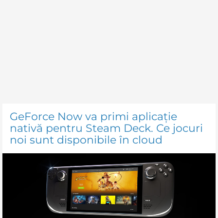
GeForce Now va primi aplicație
nativă pentru Steam Deck. Ce jocuri
noi sunt disponibile în cloud