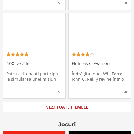
pasagerii încep să dispară
extrem de supărătoare,
FILME
FILME
în mod misterios de pe
care-i cade pe cap de
locurile lor. Teroarea și
sărbători - sora lui
haosul se răspândesc nu
geamănă - Jill. În fiecare an
doar printre cei din avion,
el trebuie să suporte o
ci peste tot în lume, căci
agasantă vizită de
Thanksgiving a
400 de Zile
Holmes și Watson
Patru astronauti participa
Îndrăgitul duet Will Ferrell -
la simularea unei misiuni
John C. Reilly revine într-o
in care sunt trimisi pe o
nouă comedie: Holmes &
planeta indepartata,
Watson, povestea super-
FILME
FILME
pentru a testa efectele
detectivului Sherlock
psihologice pe care le are
Holmes și a asistentului
calatoria in spatiu. Starea
său, dr. Watson, inspirată
VEZI TOATE FILMELE
mentala a astronautilor
de romanul best-seller al
incepe sa se deterioreze
lui Sir Arthur Conan Doyle.
atunci cand pierd
De data
Jocuri