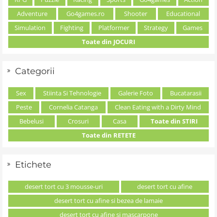
Adventure
Go4games.ro
Shooter
Educational
Simulation
Fighting
Platformer
Strategy
Games
Toate din JOCURI
Categorii
Sex
Stiinta Si Tehnologie
Galerie Foto
Bucatarasii
Peste
Cornelia Catanga
Clean Eating with a Dirty Mind
Bebelusi
Crosuri
Casa
Toate din STIRI
Toate din RETETE
Etichete
desert tort cu 3 mousse-uri
desert tort cu afine
desert tort cu afine si bezea de lamaie
desert tort cu afine si mascarpone