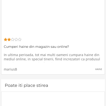
Cumperi haine din magazin sau online?
In ultima perioada, tot mai multi oameni cumpara haine din
mediul online, in special tinerii, fiind increzatori ca produsul
o sa vina exact cum e in descrierea acestora.Dupa parerea
mea, este mai ok sa vedeti produsul si sa-l probati, decat sa
mariusB
HAINE
va
Poate iti place stirea