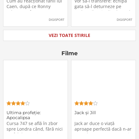
Labonne a fost prezentat
Radu Drăgușin din drumul
Cum au reacționat fanii lui
Vor să-l transfere: echipa
oficial la FCSB
către Juventus!
Caen, după ce Ronny
gata să-l deturneze pe
Labonne a fost prezentat
Radu Drăgușin din drumul
oficial la FCSB
către Juventus!
DIGISPORT
DIGISPORT
VEZI TOATE STIRILE
Filme
Ultima profeţie:
Jack și Jill
Apocalipsa
Cursa 747 se află în zbor
Jack ar duce o viață
spre Londra când, fără nici
aproape perfectă dacă n-ar
un fel de avertisment,
avea de suportat o excepție