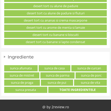
desert tort cu alune de padure
desert tort cu alune de padure si fluturi
desert tort cu ananas si crema mascarpone
desert tort cu arome de menta si lamaie
desert tort cu banane si biscuiti
desert tort cu banane si lapte condensat
Ingrediente
sunca afumata
sunca de casa
sunca de curcan
sunca de mistret
sunca de parma
sunca de porc
sunca de praga
sunca de pui
sunca de vita
sunca presata
TOATE INGREDIENTELE
@ by
2review.ro