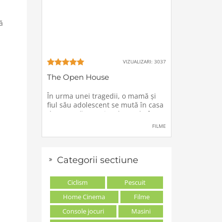
ă
VIZUALIZARI: 3037
The Open House
În urma unei tragedii, o mamă şi
fiul său adolescent se mută în casa
de vacanţă a unei rude, unde forţe
stranii si inexplicabile conspiră
FILME
împotriva lor.
Categorii sectiune
Ciclism
Pescuit
Home Cinema
Filme
Console jocuri
Masini