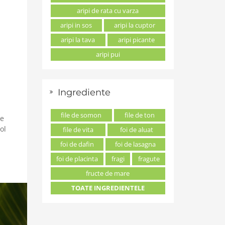
aripi de rata cu varza
aripi in sos
aripi la cuptor
aripi la tava
aripi picante
aripi pui
Ingrediente
file de somon
file de ton
le
ol
file de vita
foi de aluat
foi de dafin
foi de lasagna
foi de placinta
fragi
fragute
fructe de mare
TOATE INGREDIENTELE