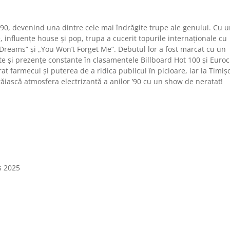
90, devenind una dintre cele mai îndrăgite trupe ale genului. Cu 
 influențe house și pop, trupa a cucerit topurile internaționale cu
Dreams” și „You Won’t Forget Me”. Debutul lor a fost marcat cu un
e și prezențe constante în clasamentele Billboard Hot 100 și Euroc
at farmecul și puterea de a ridica publicul în picioare, iar la Timiș
ăiască atmosfera electrizantă a anilor ’90 cu un show de neratat!
s 2025