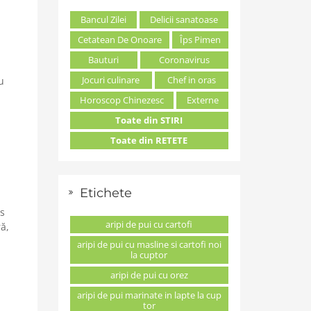
Bancul Zilei
Delicii sanatoase
Cetatean De Onoare
Îps Pimen
Bauturi
Coronavirus
Jocuri culinare
Chef in oras
u
Horoscop Chinezesc
Externe
Toate din STIRI
Toate din RETETE
Etichete
ss
aripi de pui cu cartofi
ă,
aripi de pui cu masline si cartofi noi
la cuptor
aripi de pui cu orez
aripi de pui marinate in lapte la cup
tor