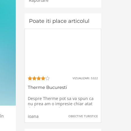
Raportare
Poate iti place articolul
VIZUALIZARI: 5322
Therme Bucuresti
Despre Therme pot sa va spun ca
nu prea am o impresie chiar atat
de buna. Intr-adevar este ceva
elegant si frumos amenajat dar are
în
ioana
OBIECTIVE TURISTICE
si foarte multe minusuri.Pe timp de
vara mi se pare imposibil de stat,
apa e prea calda , afara soare, nu