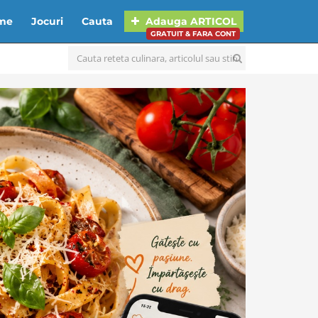
lme
Jocuri
Cauta
Adauga
ARTICOL
GRATUIT & FARA CONT