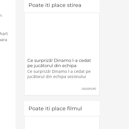
ai unde sa
Poate iti place stirea
un
hart
oara
Ce surpriză! Dinamo l-a cedat
pe jucătorul din echipa
sezonului
Ce surpriză! Dinamo l-a cedat pe
jucătorul din echipa sezonului
DIGISPORT
Poate iti place filmul