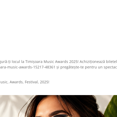
asigură-ți locul la Timișoara Music Awards 2025! Achiziționează bilete
ara-music-awards-15217-48361 și pregătește-te pentru un spectac
usic
,
Awards
,
Festival
,
2025!