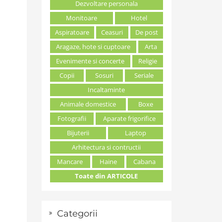
Dezvoltare personala
Monitoare
Hotel
Aspiratoare
Ceasuri
De post
Aragaze, hote si cuptoare
Arta
Evenimente si concerte
Religie
Copii
Sosuri
Seriale
Incaltaminte
Animale domestice
Boxe
Fotografii
Aparate frigorifice
Bijuterii
Laptop
Arhitectura si contructii
Mancare
Haine
Cabana
Toate din ARTICOLE
Categorii