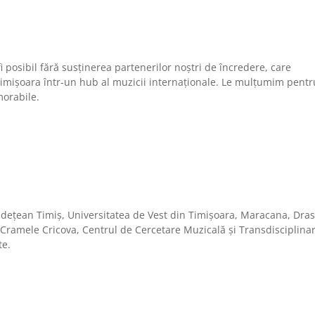
osibil fără susținerea partenerilor noștri de încredere, care
imișoara într-un hub al muzicii internaționale. Le mulțumim pentr
morabile.
udețean Timiș, Universitatea de Vest din Timișoara, Maracana, Dra
ramele Cricova, Centrul de Cercetare Muzicală și Transdisciplinar
te.