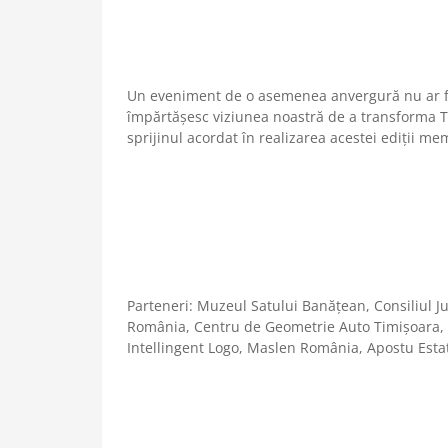
Un eveniment de o asemenea anvergură nu ar fi p
împărtășesc viziunea noastră de a transforma T
sprijinul acordat în realizarea acestei ediții me
Parteneri: Muzeul Satului Banățean, Consiliul J
România, Centru de Geometrie Auto Timișoara, C
Intellingent Logo, Maslen România, Apostu Esta