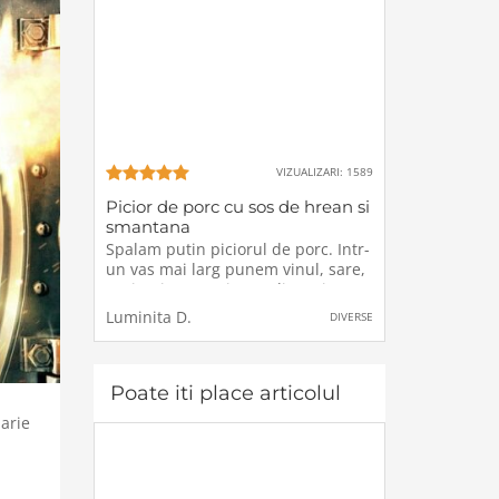
VIZUALIZARI: 1589
Picior de porc cu sos de hrean si
smantana
Spalam putin piciorul de porc. Intr-
un vas mai larg punem vinul, sare,
putin piper macinat, 1 lingurita
boia de ardei dulce, cimbrul uscat
Luminita D.
DIVERSE
si le amestecam bine. Punem
piciorul in acest amestec, il
acoperim si il dam la rece peste
noapte. A doua zi
Poate iti place articolul
uarie