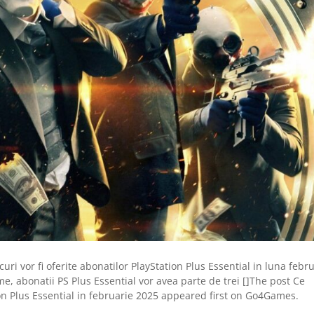
uri vor fi oferite abonatilor PlayStation Plus Essential in luna febr
e, abonatii PS Plus Essential vor avea parte de trei []The post Ce
ation Plus Essential in februarie 2025 appeared first on Go4Games.