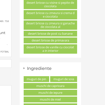
desert briose cu visine si pepite de
ciocolata
desert briose cu zmeura si crema d
e ciocolata
ARI: 758
desert briose cu zmeura si ganache
de ciocolata al
unt
desert briose de post cu banane
o
,
desert briose de primavara
uvenil
desert briose de vanilie cu ciocolat
torii
a in interior
FOTBAL
 la
r
ouă.
Ingrediente
lui
muguri de pin
muguri de soia
muschi de caprioara
muschi de iepure
muschi de miel