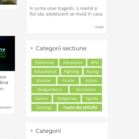
În urma unei tragedii, o mamă şi
fiul său adolescent se mută în casa
de vacanţă a unei rude, unde forţe
stranii si inexplicabile conspiră
FILME
împotriva lor.
Categorii sectiune
Platformer
Adventure
RPG
Educational
Fighting
Racing
iew
Shooter
Puzzle
Action
âna
nde
un
Go4games.ro
Simulation
Games
Go4games
Sports
r
Strategy
Toate din JOCURI
4GAMES
od
t
mbrie
:00
Categorii
-ul va
box