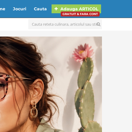
lme
Jocuri
Cauta
Adauga
ARTICOL
GRATUIT & FARA CONT