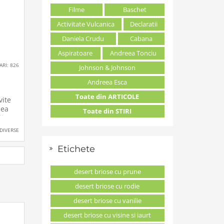
Filme
Baschet
Activitate Vulcanica
Declaratii
Daniela Crudu
Cabana
Aspiratoare
Andreea Tonciu
ARI: 826
Johnson & Johnson
Andreea Esca
Toate din ARTICOLE
vite
nea
Toate din STIRI
ii
DIVERSE
incins
Etichete
m
desert briose cu prune
asam
desert briose cu rodie
ce s-a
desert briose cu vanilie
desert briose cu visine si iaurt