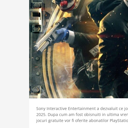
Sony Interactive Entertainment a dezvaluit ce joc
2025. Dupa cum am fost obisnuiti in ultima vrem
jocuri gratuite vor fi oferite abonatilor PlaySt