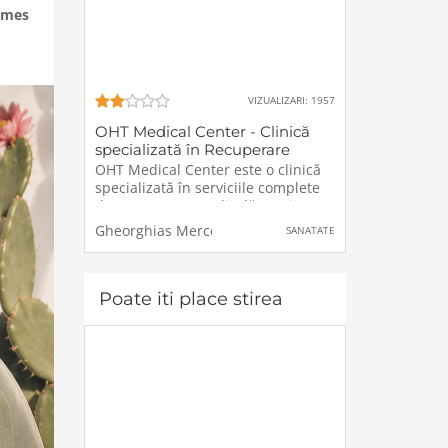
ames
VIZUALIZARI: 1957
OHT Medical Center - Clinică
specializată în Recuperare
medicală integrativă
OHT Medical Center este o clinică
specializată în serviciile complete
de recuperare medicală. Deși este
prezentă pe piață doar de 2 ani,
Gheorghias Mercedesz
SANATATE
centrul medical OHT și-a construit
un renume printre pacienți și a
devenit o surpriză plăcută
Poate iti place stirea