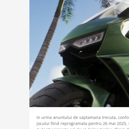
In urma anuntului de saptamana trecuta, conform
jocului fiind reprogramata pentru 26 mai 2025,