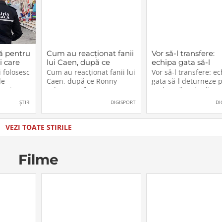
ă pentru
Cum au reacționat fanii
Vor să-l transfere:
i care
lui Caen, după ce
echipa gata să-l
cest
Ronny Labonne a fost
deturneze pe Rad
 folosesc
Cum au reacționat fanii lui
Vor să-l transfere: e
2026.
prezentat oficial la
Drăgușin din drum
de
Caen, după ce Ronny
gata să-l deturneze 
FCSB
către Juventus!
n, iar
Labonne a fost prezentat
Radu Drăgușin din
ătoresc
oficial la FCSB
drumul către Juventu
ȘTIRI
DIGISPORT
DI
zul sau
lăti un
ia în care
VEZI TOATE STIRILE
u
Filme