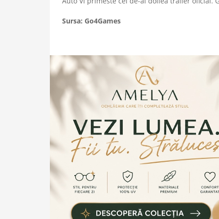
Auto VI primeste cel de-al doilea trailer oficia
Sursa: Go4Games