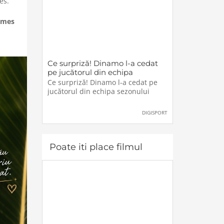
es.
ames
Ce surpriză! Dinamo l-a cedat
pe jucătorul din echipa
sezonului
Ce surpriză! Dinamo l-a cedat pe
jucătorul din echipa sezonului
DIGISPORT
Poate iti place filmul