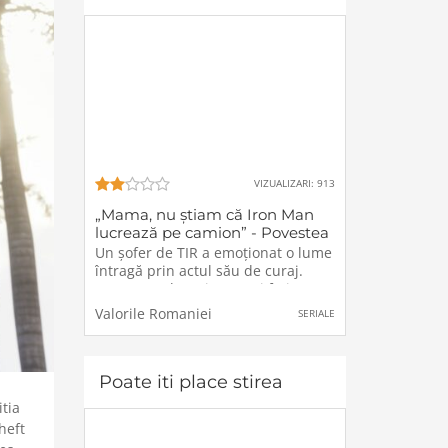
VIZUALIZARI: 913
„Mama, nu știam că Iron Man
lucrează pe camion” - Povestea
emoționantă a șoferului de TIR
Un șofer de TIR a emoționat o lume
întragă prin actul său de curaj.
Acesta a salvat viața unei fetițe,
având o reacție cât se poate de
Valorile Romaniei
SERIALE
spontană.Un șofer român de TIR a
devenit erou pentru o familie de
români stabilită în Italia.
Poate iti place stirea
tia
heft