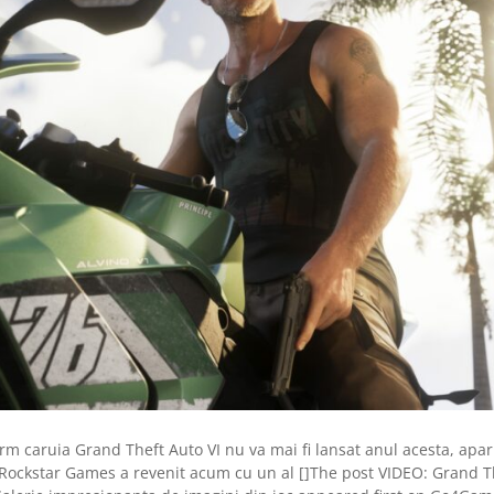
 caruia Grand Theft Auto VI nu va mai fi lansat anul acesta, apari
 Rockstar Games a revenit acum cu un al []The post VIDEO: Grand T