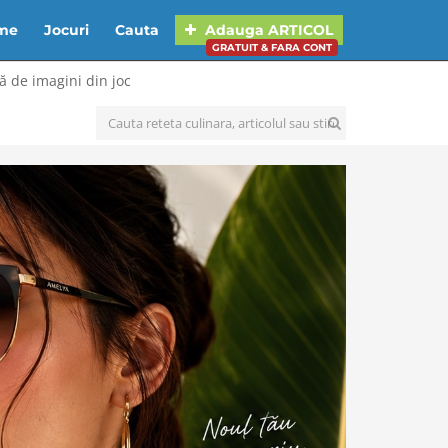
lme
Jocuri
Cauta
Adauga
ARTICOL
GRATUIT & FARA CONT
ă de imagini din joc