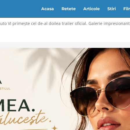
Acasa
Retete
Articole
Stiri
Fi
to VI primește cel de-al doilea trailer oficial. Galerie impresionant