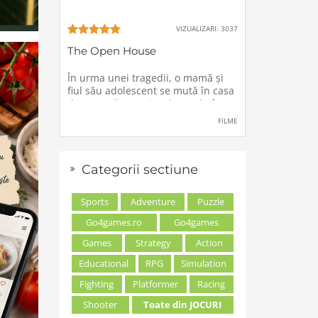
VIZUALIZARI: 3037
The Open House
În urma unei tragedii, o mamă şi
fiul său adolescent se mută în casa
de vacanţă a unei rude, unde forţe
stranii si inexplicabile conspiră
FILME
împotriva lor.
Categorii sectiune
Sports
Adventure
Puzzle
Go4games.ro
Go4games
Games
Strategy
Action
Educational
RPG
Simulation
Fighting
Platformer
Racing
Shooter
Toate din JOCURI