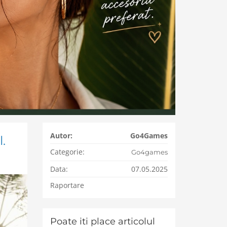
Autor:
Go4Games
.
Categorie:
Go4games
Data:
07.05.2025
Raportare
Poate iti place articolul