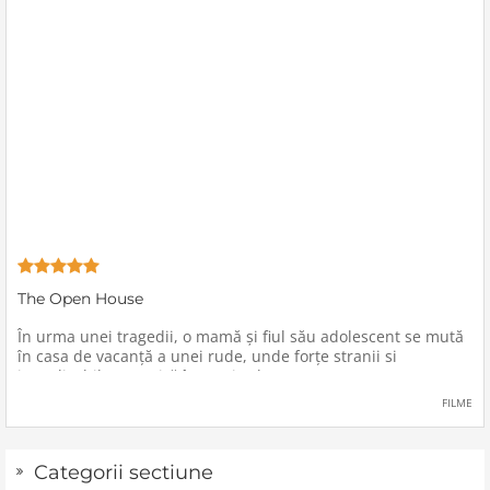
The Open House
În urma unei tragedii, o mamă şi fiul său adolescent se mută
în casa de vacanţă a unei rude, unde forţe stranii si
inexplicabile conspiră împotriva lor.
FILME
Categorii sectiune