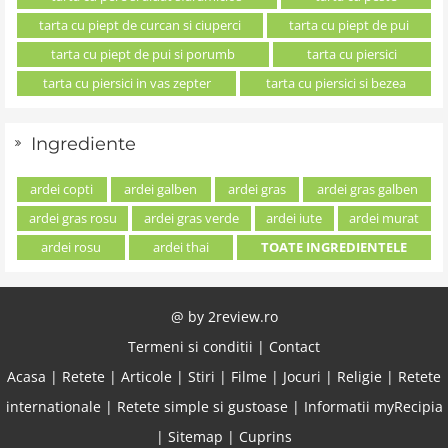
tarta cu piept de curcan si ciuperci
tarta cu piept de pui
tarta cu piept de pui si porumb
tarta cu piersici
tarta cu piersici in vas zepter
tarta cu piersici si bezea
Ingrediente
ardei copti
ardei galben
ardei gras
ardei gras galben
ardei gras rosu
ardei gras verde
ardei iute
ardei murat
ardei rosu
ardei thai
TOATE INGREDIENTELE
@ by
2review.ro
Termeni si conditii
|
Contact
Acasa
|
Retete
|
Articole
|
Stiri
|
Filme
|
Jocuri
|
Religie
|
Retete
internationale
|
Retete simple si gustoase
|
Informatii myRecipia
|
Sitemap
|
Cuprins