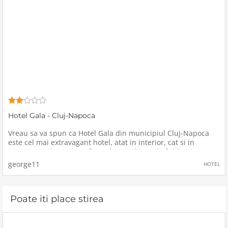
Hotel Gala - Cluj-Napoca
Vreau sa va spun ca Hotel Gala din municipiul Cluj-Napoca
este cel mai extravagant hotel, atat in interior, cat si in
exterior, unde am beneficiat de o multime de facilitati si un
ajutor de nedescris din partea celor din personalul
george11
HOTEL
hotelului.A
Poate iti place stirea