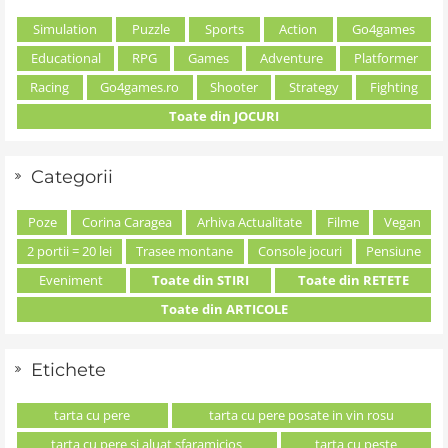
Simulation
Puzzle
Sports
Action
Go4games
Educational
RPG
Games
Adventure
Platformer
Racing
Go4games.ro
Shooter
Strategy
Fighting
Toate din JOCURI
Categorii
Poze
Corina Caragea
Arhiva Actualitate
Filme
Vegan
2 portii = 20 lei
Trasee montane
Console jocuri
Pensiune
Eveniment
Toate din STIRI
Toate din RETETE
Toate din ARTICOLE
Etichete
tarta cu pere
tarta cu pere posate in vin rosu
tarta cu pere si aluat sfaramicios
tarta cu peste