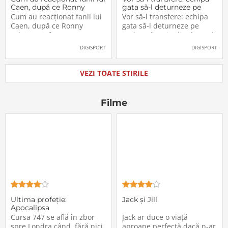
Caen, după ce Ronny
gata să-l deturneze pe
Labonne a fost prezentat
Radu Drăgușin din drumul
Cum au reacționat fanii lui
Vor să-l transfere: echipa
oficial la FCSB
către Juventus!
Caen, după ce Ronny
gata să-l deturneze pe
Labonne a fost prezentat
Radu Drăgușin din drumul
oficial la FCSB
către Juventus!
DIGISPORT
DIGISPORT
VEZI TOATE STIRILE
Filme
Ultima profeţie:
Jack și Jill
Apocalipsa
Cursa 747 se află în zbor
Jack ar duce o viață
spre Londra când, fără nici
aproape perfectă dacă n-ar