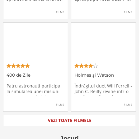
un fel de avertisment,
avea de suportat o excepție
pasagerii încep să dispară
extrem de supărătoare,
FILME
FILME
în mod misterios de pe
care-i cade pe cap de
locurile lor. Teroarea și
sărbători - sora lui
haosul se răspândesc nu
geamănă - Jill. În fiecare an
doar printre cei din avion,
el trebuie să suporte o
ci peste tot în lume, căci
agasantă vizită de
Thanksgiving a
400 de Zile
Holmes și Watson
Patru astronauti participa
Îndrăgitul duet Will Ferrell -
la simularea unei misiuni
John C. Reilly revine într-o
in care sunt trimisi pe o
nouă comedie: Holmes &
planeta indepartata,
Watson, povestea super-
FILME
FILME
pentru a testa efectele
detectivului Sherlock
psihologice pe care le are
Holmes și a asistentului
calatoria in spatiu. Starea
său, dr. Watson, inspirată
VEZI TOATE FILMELE
mentala a astronautilor
de romanul best-seller al
incepe sa se deterioreze
lui Sir Arthur Conan Doyle.
atunci cand pierd
De data
Jocuri