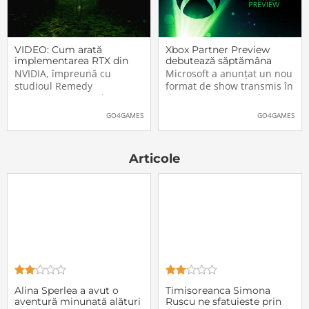
Urmăriți în
VIDEO: Cum arată
Xbox Partner Preview
implementarea RTX din
debutează săptămâna
Alan Wake II
aceasta. Când și unde va
NVIDIA, împreună cu
Microsoft a anunțat un nou
putea fi vizionat
studioul Remedy
format de show transmis în
Entertainment, au lansat
direct pe Internet: Xbox
un nou clip video dedicat
Partner Preview, primul
GO4GAMES
GO4GAMES
implementării rutinelor RTX
episod urmând să fie
(Ray Tracing și DLSS) din
difuzat chiar mâine, 25
jocul Alan Wake II. După
octombrie 2023, începând
Articole
cum puteți vedea și în
cu 20:00 (ora României).
secvențele de mai jos,
Show-ul va putea […]The
[…]The post VIDEO: Cum
post Xbox Partner
Alina Sperlea a avut o
Timisoreanca Simona
aventură minunată alături
Ruscu ne sfatuieste prin