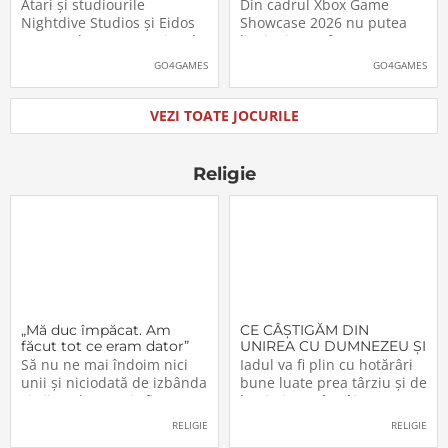
părintele genului stealth
de lansare. Când îl vom
Atari și studiourile
Din cadrul Xbox Game
pe platformele moderne
putea juca
Nightdive Studios și Eidos
Showcase 2026 nu putea
Montreal au anunțat jocul
lipsi Minecraft Dungeons II,
Thief: The Dark Project
care, pe lângă un nou
GO4GAMES
GO4GAMES
Remastered pentru
trailer, a primit și data
PlayStation 5, PlayStation 4,
oficială de lansare. Astfel,
Xbox Series X|S, Nintendo
pasionații se vor putea
VEZI TOATE JOCURILE
Switch 2, Nintendo Switch
aventura în Minecraft
și PC (prin intermediul
Dungeons II […]The post
Steam, Epic […]The
Video: Minecraft
Religie
„Mă duc împăcat. Am
CE CÂŞTIGĂM DIN
făcut tot ce eram dator”
UNIREA CU DUMNEZEU ŞI
CU FRAŢII (VI)
Să nu ne mai îndoim nici
Iadul va fi plin cu hotărâri
unii şi niciodată de izbânda
bune luate prea târziu şi de
şi viitorul acestei sfinte
lacrimi nemângâiate
Lucrări!… Domnul a
vărsate prea târziu. Lumea
RELIGIE
RELIGIE
înfiinţat-o – şi nimeni n-o va
e plină de păgâni şi de