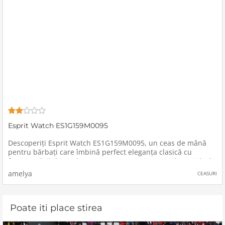
Esprit Watch ES1G159M0095
Descoperiți Esprit Watch ES1G159M0095, un ceas de mână
pentru bărbați care îmbină perfect eleganța clasică cu
funcționalitățile moderne. Acest accesoriu versatil este ideal
pentru cei care apreciază atât stilul rafinat, cât și
amelya
CEASURI
Poate iti place stirea