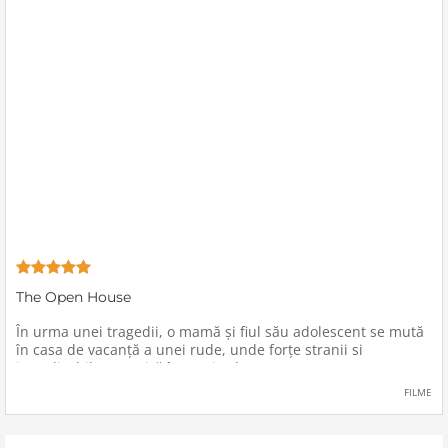
The Open House
În urma unei tragedii, o mamă şi fiul său adolescent se mută
în casa de vacanţă a unei rude, unde forţe stranii si
inexplicabile conspiră împotriva lor.
FILME