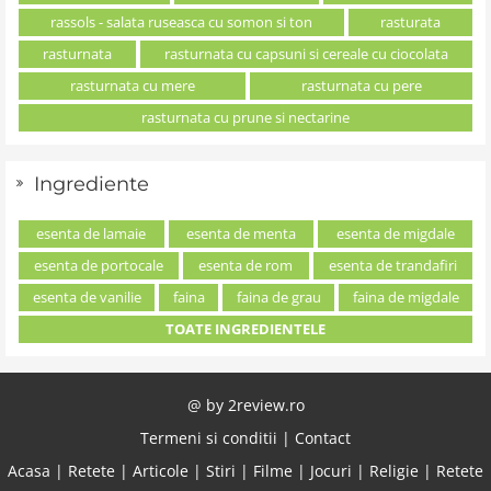
rassols - salata ruseasca cu somon si ton
rasturata
rasturnata
rasturnata cu capsuni si cereale cu ciocolata
rasturnata cu mere
rasturnata cu pere
rasturnata cu prune si nectarine
Ingrediente
esenta de lamaie
esenta de menta
esenta de migdale
esenta de portocale
esenta de rom
esenta de trandafiri
esenta de vanilie
faina
faina de grau
faina de migdale
TOATE INGREDIENTELE
@ by
2review.ro
Termeni si conditii
|
Contact
Acasa
|
Retete
|
Articole
|
Stiri
|
Filme
|
Jocuri
|
Religie
|
Retete