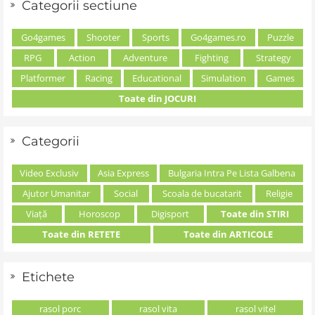
Categorii sectiune
Go4games
Shooter
Sports
Go4games.ro
Puzzle
RPG
Action
Adventure
Fighting
Strategy
Platformer
Racing
Educational
Simulation
Games
Toate din JOCURI
Categorii
Video Exclusiv
Asia Express
Bulgaria Intra Pe Lista Galbena
Ajutor Umanitar
Social
Scoala de bucatarit
Religie
Viață
Horoscop
Digisport
Toate din STIRI
Toate din RETETE
Toate din ARTICOLE
Etichete
rasol porc
rasol vita
rasol vitel