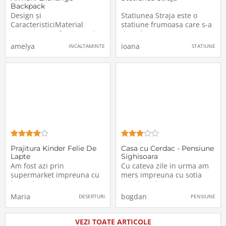
Backpack
952336CC12429634
Design și
Statiunea Straja este o
CaracteristiciMaterial
statiune frumoasa care s-a
Premium: Confecționat din
dezvoltat intr-un timp
poliester de înaltă calitate,
relativ scurt. In statiune se
amelya
ioana
INCALTAMINTE
STATIUNE
acest rucsac oferă
poate ajunge si cu masina
durabilitate și rezistență la
dar si cu
uzură, menținându-și
telegondola.Optiuni de
aspectul impecabil în
cazare sunt foarte multe
timp.Culoare Elegantă:
spre exemplu: Hotel
Disponibil într-o nuanță
Victoria, Hotel Alpin,
Cabana Montana
Prajitura Kinder Felie De
Casa cu Cerdac - Pensiune
Lapte
Sighisoara
Am fost azi prin
Cu cateva zile in urma am
supermarket impreuna cu
mers impreuna cu sotia
baiatul meu si am trecut pe
mea la Sighisoara pentru a
langa standul cu produse
vizita, deoarece nu am fost
Maria
bogdan
DESERTURI
PENSIUNE
Kinder, prajitura Kinder
niciodata in acest
Felie De Lapte facand cei
municipiu al judetului
mai dulci ochi pentru
Mures, mai ales ca ne-au
VEZI TOATE ARTICOLE