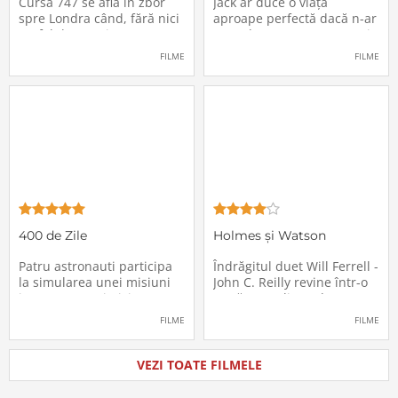
Cursa 747 se află în zbor
Jack ar duce o viață
spre Londra când, fără nici
aproape perfectă dacă n-ar
un fel de avertisment,
avea de suportat o excepție
pasagerii încep să dispară
extrem de supărătoare,
FILME
FILME
în mod misterios de pe
care-i cade pe cap de
locurile lor. Teroarea și
sărbători - sora lui
haosul se răspândesc nu
geamănă - Jill. În fiecare an
doar printre cei din avion,
el trebuie să suporte o
ci peste tot în lume, căci
agasantă vizită de
Thanksgiving a
400 de Zile
Holmes și Watson
Patru astronauti participa
Îndrăgitul duet Will Ferrell -
la simularea unei misiuni
John C. Reilly revine într-o
in care sunt trimisi pe o
nouă comedie: Holmes &
planeta indepartata,
Watson, povestea super-
FILME
FILME
pentru a testa efectele
detectivului Sherlock
psihologice pe care le are
Holmes și a asistentului
calatoria in spatiu. Starea
său, dr. Watson, inspirată
VEZI TOATE FILMELE
mentala a astronautilor
de romanul best-seller al
incepe sa se deterioreze
lui Sir Arthur Conan Doyle.