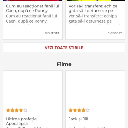
Cum au reacționat fanii lui
Vor să-l transfere: echipa
Caen, după ce Ronny
gata să-l deturneze pe
Labonne a fost prezentat
Radu Drăgușin din drumul
Cum au reacționat fanii lui
Vor să-l transfere: echipa
oficial la FCSB
către Juventus!
Caen, după ce Ronny
gata să-l deturneze pe
Labonne a fost prezentat
Radu Drăgușin din drumul
oficial la FCSB
către Juventus!
DIGISPORT
DIGISPORT
VEZI TOATE STIRILE
Filme
Ultima profeţie:
Jack și Jill
Apocalipsa