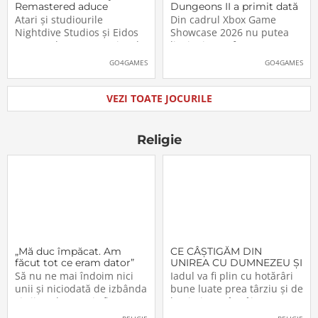
Remastered aduce
Dungeons II a primit dată
părintele genului stealth
de lansare. Când îl vom
Atari și studiourile
Din cadrul Xbox Game
pe platformele moderne
putea juca
Nightdive Studios și Eidos
Showcase 2026 nu putea
Montreal au anunțat jocul
lipsi Minecraft Dungeons II,
Thief: The Dark Project
care, pe lângă un nou
GO4GAMES
GO4GAMES
Remastered pentru
trailer, a primit și data
PlayStation 5, PlayStation 4,
oficială de lansare. Astfel,
Xbox Series X|S, Nintendo
pasionații se vor putea
VEZI TOATE JOCURILE
Switch 2, Nintendo Switch
aventura în Minecraft
și PC (prin intermediul
Dungeons II […]The post
Steam, Epic […]The
Video: Minecraft
Religie
„Mă duc împăcat. Am
CE CÂŞTIGĂM DIN
făcut tot ce eram dator”
UNIREA CU DUMNEZEU ŞI
CU FRAŢII (VI)
Să nu ne mai îndoim nici
Iadul va fi plin cu hotărâri
unii şi niciodată de izbânda
bune luate prea târziu şi de
şi viitorul acestei sfinte
lacrimi nemângâiate
Lucrări!… Domnul a
vărsate prea târziu. Lumea