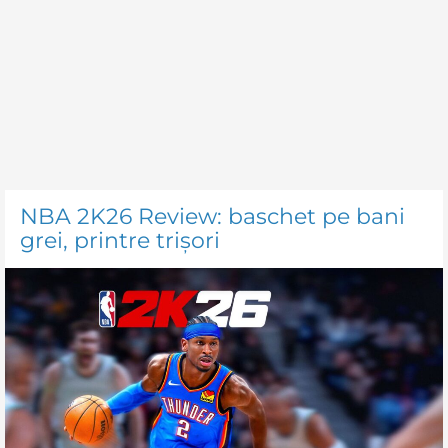
NBA 2K26 Review: baschet pe bani
grei, printre trișori