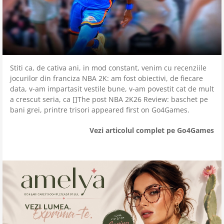
Stiti ca, de cativa ani, in mod constant, venim cu recenziile
jocurilor din franciza NBA 2K: am fost obiectivi, de fiecare
data, v-am impartasit vestile bune, v-am povestit cat de mult
a crescut seria, ca []The post NBA 2K26 Review: baschet pe
bani grei, printre trisori appeared first on Go4Games.
Vezi articolul complet pe Go4Games