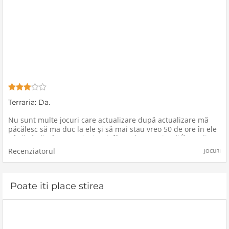
Terraria: Da.
Nu sunt multe jocuri care actualizare după actualizare mă
păcălesc să ma duc la ele și să mai stau vreo 50 de ore în ele
până să rămân amorțit și satisfăcut de experiență.Îl am din
2011, iar de fiecare dată când lansează o
Recenziatorul
JOCURI
Poate iti place stirea