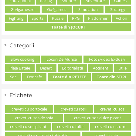
Educational
Racing
Shooter
Adventure
Games
Go4games.ro
Go4games
Simulation
Strategy
Fighting
Sports
Puzzle
RPG
Platformer
Action
Toate din JOCURI
Categorii
Slow cooking
Locuri De Munca
Foto&video Exclusiv
Plaja Bataie
Desert
Editorialiștii
Accident
Utile
Soc
Doncafe
Toate din RETETE
Toate din STIRI
Etichete
creveti cu portocale
creveti cu rosii
creveti cu sos
creveti cu sos de soia
creveti cu sos dulce picant
creveti cu sos picant
creveti cu taitei
creveti cu usturoi
creveti cu usturoi si ghimbir
creveti cu vin