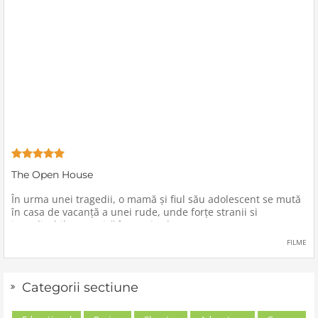
The Open House
În urma unei tragedii, o mamă şi fiul său adolescent se mută
în casa de vacanţă a unei rude, unde forţe stranii si
inexplicabile conspiră împotriva lor.
FILME
Categorii sectiune