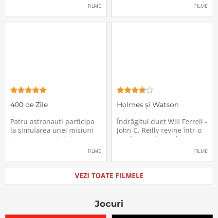
pasagerii încep să dispară
extrem de supărătoare,
FILME
FILME
în mod misterios de pe
care-i cade pe cap de
locurile lor. Teroarea și
sărbători - sora lui
haosul se răspândesc nu
geamănă - Jill. În fiecare an
doar printre cei din avion,
el trebuie să suporte o
ci peste tot în lume, căci
agasantă vizită de
Thanksgiving a
400 de Zile
Holmes și Watson
Patru astronauti participa
Îndrăgitul duet Will Ferrell -
la simularea unei misiuni
John C. Reilly revine într-o
in care sunt trimisi pe o
nouă comedie: Holmes &
planeta indepartata,
Watson, povestea super-
FILME
FILME
pentru a testa efectele
detectivului Sherlock
psihologice pe care le are
Holmes și a asistentului
calatoria in spatiu. Starea
său, dr. Watson, inspirată
VEZI TOATE FILMELE
mentala a astronautilor
de romanul best-seller al
incepe sa se deterioreze
lui Sir Arthur Conan Doyle.
atunci cand pierd
De data
Jocuri