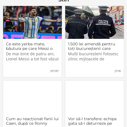
Ce este yerba mate,
1.500 lei amendă pentru
băutura pe care Messi o
toți bucureștenii care
bea înainte de meciurile
refuză să facă acest lucru
De mai bine de patru ani,
Mulți bucureșteni folosesc
din Campionatul Mondial
acum, în 2026.
Lionel Messi a tot fost văzut
zilnic mijloacele de
2026
bând un ceai extrem de
transport în comun, iar unii
popular în Argentina. Este
dintre ei călătoresc adesea
SPORT
ȘTIRI
vorba despre yerba mate, o
cu autobuzul sau tramvaiul
plantă tradițională sud-
fără a plăti un bilet. Iar în
americană mai populară
situația în care dau nas în
decât cafeaua. Are
nas cu controlorii […]
numeroase […]
Cum au reacționat fanii lui
Vor să-l transfere: echipa
Caen, după ce Ronny
gata să-l deturneze pe