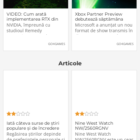
VIDEO: Cum arată
Xbox Partner Preview
implementarea RTX din
debutează săptămâna
Alan Wake II
aceasta. Când și unde va
NVIDIA, împreună cu
Microsoft a anunțat un nou
putea fi vizionat
studioul Remedy
format de show transmis în
Entertainment, au lansat
direct pe Internet: Xbox
un nou clip video dedicat
Partner Preview, primul
GO4GAMES
GO4GAMES
implementării rutinelor RTX
episod urmând să fie
(Ray Tracing și DLSS) din
difuzat chiar mâine, 25
jocul Alan Wake II. După
octombrie 2023, începând
Articole
cum puteți vedea și în
cu 20:00 (ora României).
secvențele de mai jos,
Show-ul va putea […]The
[…]The post VIDEO: Cum
post Xbox Partner
Iată câteva surse de știri
Nine West Watch
populare și de încredere
NW/2560RGNV
Regăsirea știrilor depinde
Nine West Watch
de preferințele personale și
NW/2560RGNV este un ceas