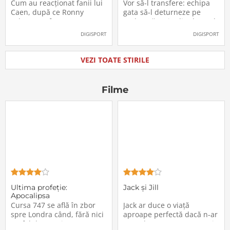
Labonne a fost prezentat
Radu Drăgușin din drumul
Cum au reacționat fanii lui
Vor să-l transfere: echipa
oficial la FCSB
către Juventus!
Caen, după ce Ronny
gata să-l deturneze pe
Labonne a fost prezentat
Radu Drăgușin din drumul
oficial la FCSB
către Juventus!
DIGISPORT
DIGISPORT
VEZI TOATE STIRILE
Filme
Ultima profeţie:
Jack și Jill
Apocalipsa
Cursa 747 se află în zbor
Jack ar duce o viață
spre Londra când, fără nici
aproape perfectă dacă n-ar
un fel de avertisment,
avea de suportat o excepție