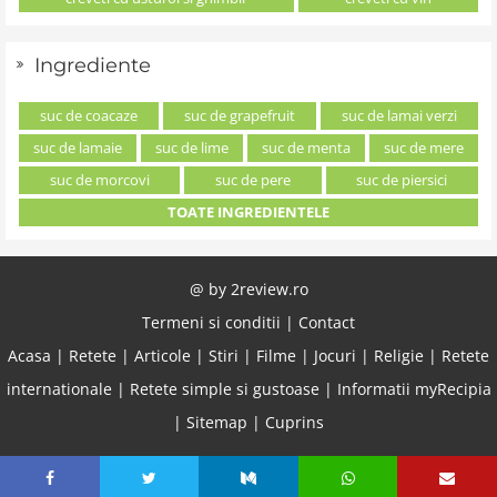
Ingrediente
suc de coacaze
suc de grapefruit
suc de lamai verzi
suc de lamaie
suc de lime
suc de menta
suc de mere
suc de morcovi
suc de pere
suc de piersici
TOATE INGREDIENTELE
@ by
2review.ro
Termeni si conditii
|
Contact
Acasa
|
Retete
|
Articole
|
Stiri
|
Filme
|
Jocuri
|
Religie
|
Retete
internationale
|
Retete simple si gustoase
|
Informatii myRecipia
|
Sitemap
|
Cuprins