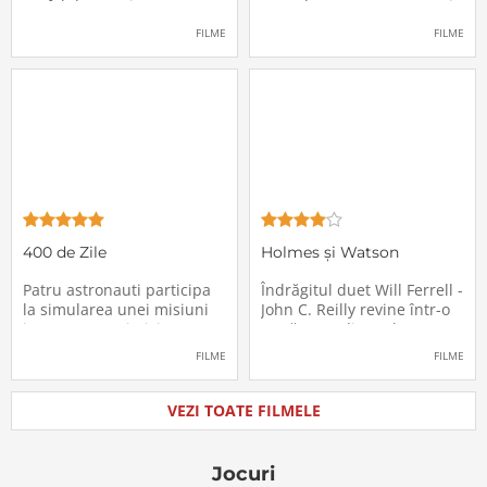
un fel de avertisment,
avea de suportat o excepție
pasagerii încep să dispară
extrem de supărătoare,
FILME
FILME
în mod misterios de pe
care-i cade pe cap de
locurile lor. Teroarea și
sărbători - sora lui
haosul se răspândesc nu
geamănă - Jill. În fiecare an
doar printre cei din avion,
el trebuie să suporte o
ci peste tot în lume, căci
agasantă vizită de
Thanksgiving a
400 de Zile
Holmes și Watson
Patru astronauti participa
Îndrăgitul duet Will Ferrell -
la simularea unei misiuni
John C. Reilly revine într-o
in care sunt trimisi pe o
nouă comedie: Holmes &
planeta indepartata,
Watson, povestea super-
FILME
FILME
pentru a testa efectele
detectivului Sherlock
psihologice pe care le are
Holmes și a asistentului
calatoria in spatiu. Starea
său, dr. Watson, inspirată
VEZI TOATE FILMELE
mentala a astronautilor
de romanul best-seller al
incepe sa se deterioreze
lui Sir Arthur Conan Doyle.
atunci cand pierd
De data
Jocuri