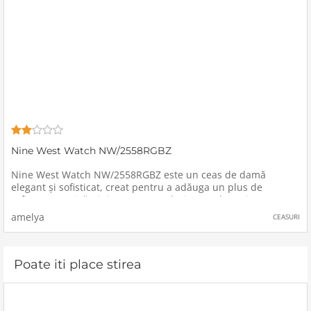
Nine West Watch NW/2558RGBZ
Nine West Watch NW/2558RGBZ este un ceas de damă
elegant și sofisticat, creat pentru a adăuga un plus de
rafinament oricărei ținute. Cu un design modern și
funcționalități de înaltă calitate, acest ceas este alegerea
amelya
CEASURI
perfectă pentru
Poate iti place stirea