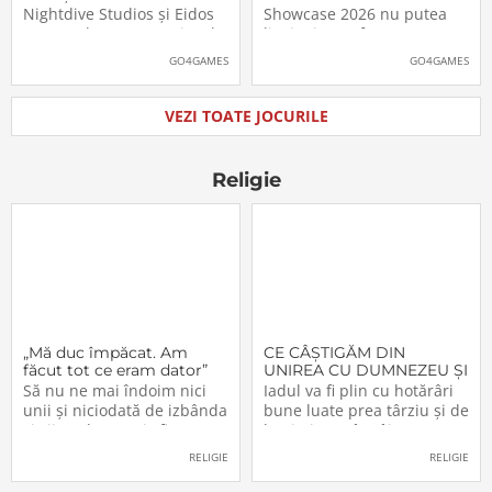
pe platformele moderne
putea juca
Nightdive Studios și Eidos
Showcase 2026 nu putea
Montreal au anunțat jocul
lipsi Minecraft Dungeons II,
Thief: The Dark Project
care, pe lângă un nou
GO4GAMES
GO4GAMES
Remastered pentru
trailer, a primit și data
PlayStation 5, PlayStation 4,
oficială de lansare. Astfel,
Xbox Series X|S, Nintendo
pasionații se vor putea
VEZI TOATE JOCURILE
Switch 2, Nintendo Switch
aventura în Minecraft
și PC (prin intermediul
Dungeons II […]The post
Steam, Epic […]The
Video: Minecraft
Religie
„Mă duc împăcat. Am
CE CÂŞTIGĂM DIN
făcut tot ce eram dator”
UNIREA CU DUMNEZEU ŞI
CU FRAŢII (VI)
Să nu ne mai îndoim nici
Iadul va fi plin cu hotărâri
unii şi niciodată de izbânda
bune luate prea târziu şi de
şi viitorul acestei sfinte
lacrimi nemângâiate
Lucrări!… Domnul a
vărsate prea târziu. Lumea
RELIGIE
RELIGIE
înfiinţat-o – şi nimeni n-o va
e plină de păgâni şi de
mai putea desfiinţa.
păcătoşi nemântuiţi, care