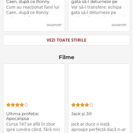
Caen, după ce Ronny
gata să-l deturneze pe
Labonne a fost prezentat
Radu Drăgușin din drumul
Cum au reacționat fanii lui
Vor să-l transfere: echipa
oficial la FCSB
către Juventus!
Caen, după ce Ronny
gata să-l deturneze pe
Labonne a fost prezentat
Radu Drăgușin din drumul
oficial la FCSB
către Juventus!
DIGISPORT
DIGISPORT
VEZI TOATE STIRILE
Filme
Ultima profeţie:
Jack și Jill
Apocalipsa
Cursa 747 se află în zbor
Jack ar duce o viață
spre Londra când, fără nici
aproape perfectă dacă n-ar