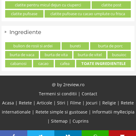
clatite pentru micul dejun cu ciuperci
clatite post
clatite pufoase
clatite pufoase cu cacao umplute cu frisca
Ingrediente
bulion de rosii si ardei
bureti
burta de porc
burta de vaca
burta de vita
burta de vitel
busuioc
cabanosi
cacao
cafea
TOATE INGREDIENTELE
@ by
2review.ro
Termeni si conditii
|
Contact
Acasa
|
Retete
|
Articole
|
Stiri
|
Filme
|
Jocuri
|
Religie
|
Retete
internationale
|
Retete simple si gustoase
|
Informatii myRecipia
|
Sitemap
|
Cuprins