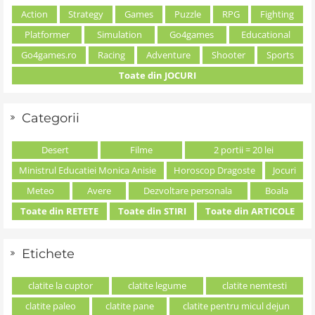
Action
Strategy
Games
Puzzle
RPG
Fighting
Platformer
Simulation
Go4games
Educational
Go4games.ro
Racing
Adventure
Shooter
Sports
Toate din JOCURI
Categorii
Desert
Filme
2 portii = 20 lei
Ministrul Educatiei Monica Anisie
Horoscop Dragoste
Jocuri
Meteo
Avere
Dezvoltare personala
Boala
Toate din RETETE
Toate din STIRI
Toate din ARTICOLE
Etichete
clatite la cuptor
clatite legume
clatite nemtesti
clatite paleo
clatite pane
clatite pentru micul dejun