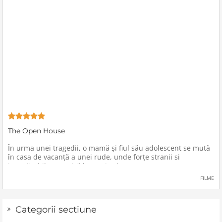
The Open House
În urma unei tragedii, o mamă şi fiul său adolescent se mută
în casa de vacanţă a unei rude, unde forţe stranii si
inexplicabile conspiră împotriva lor.
FILME
Categorii sectiune