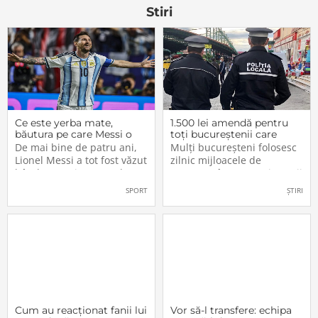
tare, Paco Rabanne 1
ori clasicii
Stiri
Million, un parfum
Ce este yerba mate,
1.500 lei amendă pentru
băutura pe care Messi o
toți bucureștenii care
bea înainte de meciurile
refuză să facă acest lucru
De mai bine de patru ani,
Mulți bucureșteni folosesc
din Campionatul Mondial
acum, în 2026.
Lionel Messi a tot fost văzut
zilnic mijloacele de
2026
bând un ceai extrem de
transport în comun, iar unii
popular în Argentina. Este
dintre ei călătoresc adesea
SPORT
ȘTIRI
vorba despre yerba mate, o
cu autobuzul sau tramvaiul
plantă tradițională sud-
fără a plăti un bilet. Iar în
americană mai populară
situația în care dau nas în
decât cafeaua. Are
nas cu controlorii […]
numeroase […]
Cum au reacționat fanii lui
Vor să-l transfere: echipa