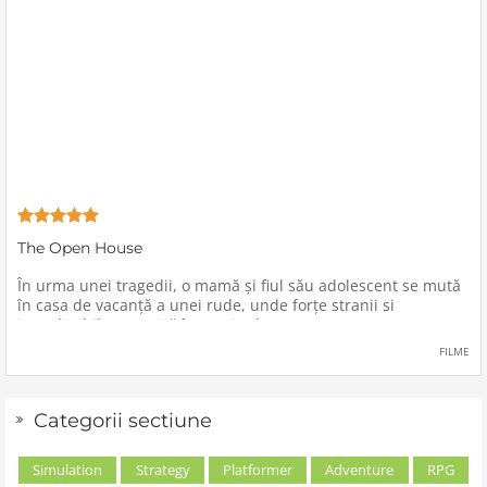
The Open House
În urma unei tragedii, o mamă şi fiul său adolescent se mută
în casa de vacanţă a unei rude, unde forţe stranii si
inexplicabile conspiră împotriva lor.
FILME
Categorii sectiune
Simulation
Strategy
Platformer
Adventure
RPG