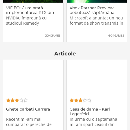
VIDEO: Cum arată
Xbox Partner Preview
implementarea RTX din
debutează săptămâna
Alan Wake II
aceasta. Când și unde va
NVIDIA, împreună cu
Microsoft a anunțat un nou
putea fi vizionat
studioul Remedy
format de show transmis în
Entertainment, au lansat
direct pe Internet: Xbox
un nou clip video dedicat
Partner Preview, primul
GO4GAMES
GO4GAMES
implementării rutinelor RTX
episod urmând să fie
(Ray Tracing și DLSS) din
difuzat chiar mâine, 25
jocul Alan Wake II. După
octombrie 2023, începând
Articole
cum puteți vedea și în
cu 20:00 (ora României).
secvențele de mai jos,
Show-ul va putea […]The
[…]The post VIDEO: Cum
post Xbox Partner
Ghete barbati Carrera
Ceas de dama - Karl
Lagerfeld
Recent mi-am mai
In urma cu o saptamana
cumparat o pereche de
mi-am spart ceasul din
ghete, motivul principal
greseala pe care-l purtam