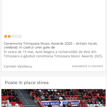
Ceremonia Timișoara Music Awards 2025 – Artiștii locali,
celebrați în cadrul unei gale de
În seara de 15 mai, Aula Magna a Universității de Vest din
Timișoara a găzduit ceremonia Timișoara Music Awards 2025,
un eveniment dedicat celebrării și recunoașterii contribuției
artiștilor locali la dezvoltarea industriei muzicale din
Carmen Vasilescu
EVENIMENTE SI CONCERTE
Poate iti place stirea