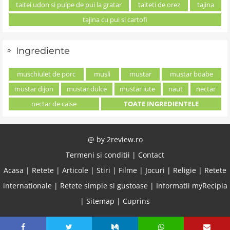
taitei udon si pulpe de pui la gratar
taiteti de orez
tajina
tajina cu pui si cartofi
Ingrediente
muschiulet de porc
musli
mustar
mustar boabe
mustar dijon
mustar dulce
mustar iute
naut
nectar
nectar de caise
TOATE INGREDIENTELE
@ by
2review.ro
Termeni si conditii
|
Contact
Acasa
|
Retete
|
Articole
|
Stiri
|
Filme
|
Jocuri
|
Religie
|
Retete
internationale
|
Retete simple si gustoase
|
Informatii myRecipia
|
Sitemap
|
Cuprins