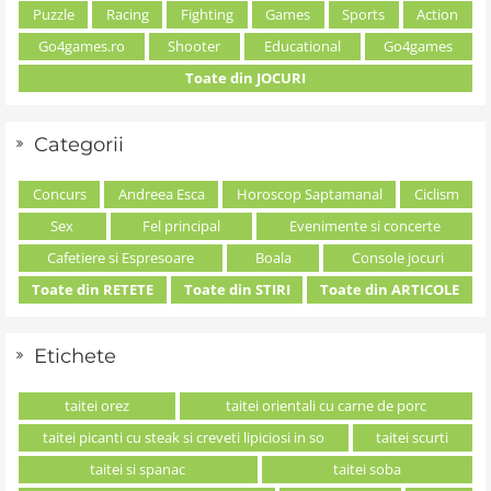
Puzzle
Racing
Fighting
Games
Sports
Action
Go4games.ro
Shooter
Educational
Go4games
Toate din JOCURI
Categorii
Concurs
Andreea Esca
Horoscop Saptamanal
Ciclism
Sex
Fel principal
Evenimente si concerte
Cafetiere si Espresoare
Boala
Console jocuri
Toate din RETETE
Toate din STIRI
Toate din ARTICOLE
Etichete
taitei orez
taitei orientali cu carne de porc
taitei picanti cu steak si creveti lipiciosi in so
taitei scurti
taitei si spanac
taitei soba