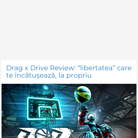
Drag x Drive Review: “libertatea” care
te încătușează, la propriu