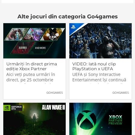
Alte jocuri din categoria Go4games
Urmăriți în direct prima
VIDEO: Iată noul clip
ediție Xbox Partner
PlayStation x UEFA
Preview
Champions League. Nu
Aici veți putea urmări în
UEFA și Sony Interactive
lipsesc vedetele din
direct, pe 25 octombrie
Entertainment își continuă
jocurile Sony
2023, cu începere de la
parteneriatul ce durează
20:00 (ora României), prima
deja de peste un sfert de
GO4GAMES
GO4GAMES
ediție a noului format Xbox
secol, PlayStation fiind unul
Partner Preview, folosit de
dintre principalii sponsorii
Microsoft pentru
ai celei mai prestigioase
promovarea jocurilor de
competiții fotbalistice la
Xbox, PC și […]The post
nivel de echipe de club:
Urmăriți în