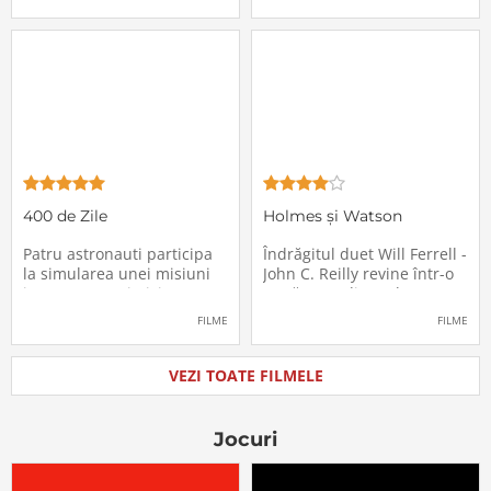
în mod misterios de pe
care-i cade pe cap de
locurile lor. Teroarea și
sărbători - sora lui
haosul se răspândesc nu
geamănă - Jill. În fiecare an
doar printre cei din avion,
el trebuie să suporte o
ci peste tot în lume, căci
agasantă vizită de
Thanksgiving a
400 de Zile
Holmes și Watson
Patru astronauti participa
Îndrăgitul duet Will Ferrell -
la simularea unei misiuni
John C. Reilly revine într-o
in care sunt trimisi pe o
nouă comedie: Holmes &
planeta indepartata,
Watson, povestea super-
FILME
FILME
pentru a testa efectele
detectivului Sherlock
psihologice pe care le are
Holmes și a asistentului
calatoria in spatiu. Starea
său, dr. Watson, inspirată
VEZI TOATE FILMELE
mentala a astronautilor
de romanul best-seller al
incepe sa se deterioreze
lui Sir Arthur Conan Doyle.
atunci cand pierd
De data
Jocuri