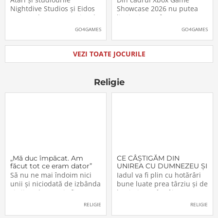
pe platformele moderne
putea juca
Nightdive Studios și Eidos
Showcase 2026 nu putea
Montreal au anunțat jocul
lipsi Minecraft Dungeons II,
Thief: The Dark Project
care, pe lângă un nou
GO4GAMES
GO4GAMES
Remastered pentru
trailer, a primit și data
PlayStation 5, PlayStation 4,
oficială de lansare. Astfel,
Xbox Series X|S, Nintendo
pasionații se vor putea
VEZI TOATE JOCURILE
Switch 2, Nintendo Switch
aventura în Minecraft
și PC (prin intermediul
Dungeons II […]The post
Steam, Epic […]The
Video: Minecraft
Religie
„Mă duc împăcat. Am
CE CÂŞTIGĂM DIN
făcut tot ce eram dator”
UNIREA CU DUMNEZEU ŞI
CU FRAŢII (VI)
Să nu ne mai îndoim nici
Iadul va fi plin cu hotărâri
unii şi niciodată de izbânda
bune luate prea târziu şi de
şi viitorul acestei sfinte
lacrimi nemângâiate
Lucrări!… Domnul a
vărsate prea târziu. Lumea
RELIGIE
RELIGIE
înfiinţat-o – şi nimeni n-o va
e plină de păgâni şi de