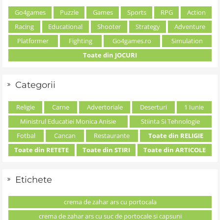
Go4games
Puzzle
Games
Sports
RPG
Action
Racing
Educational
Shooter
Strategy
Adventure
Platformer
Fighting
Go4games.ro
Simulation
Toate din JOCURI
Categorii
Religie
Carne
Advertoriale
Deserturi
1 Iunie
Ministrul Educatiei Monica Anisie
Stiinta Si Tehnologie
Fotbal
Cancan
Restaurante
Toate din RELIGIE
Toate din RETETE
Toate din STIRI
Toate din ARTICOLE
Etichete
crema de zahar ars cu portocala
crema de zahar ars cu suc de portocale si capsuni