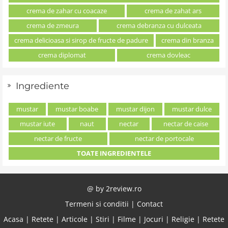
crema de zahar cu coacaze
crema de zahat ars
crema de zmeura
crema debranza cu dulceata
crema delicioasa si sirop de fructe de padure
crema din branza
crema diplomat
crema dovleac
Ingrediente
mustar
mustar boabe
mustar dijon
mustar dulce
mustar iute
naut
nectar
nectar de caise
nectar de fructe
nectar de portocale
TOATE INGREDIENTELE
@ by
2review.ro
Termeni si conditii
|
Contact
Acasa
|
Retete
|
Articole
|
Stiri
|
Filme
|
Jocuri
|
Religie
|
Retete