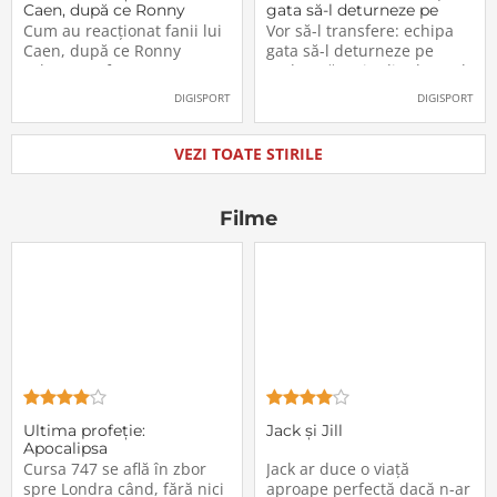
Caen, după ce Ronny
gata să-l deturneze pe
Labonne a fost prezentat
Radu Drăgușin din drumul
Cum au reacționat fanii lui
Vor să-l transfere: echipa
oficial la FCSB
către Juventus!
Caen, după ce Ronny
gata să-l deturneze pe
Labonne a fost prezentat
Radu Drăgușin din drumul
oficial la FCSB
către Juventus!
DIGISPORT
DIGISPORT
VEZI TOATE STIRILE
Filme
Ultima profeţie:
Jack și Jill
Apocalipsa
Cursa 747 se află în zbor
Jack ar duce o viață
spre Londra când, fără nici
aproape perfectă dacă n-ar