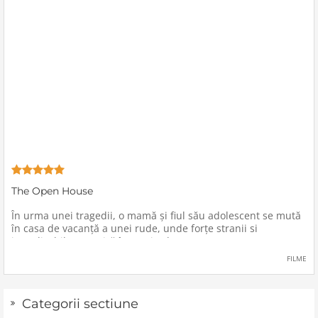
The Open House
În urma unei tragedii, o mamă şi fiul său adolescent se mută
în casa de vacanţă a unei rude, unde forţe stranii si
inexplicabile conspiră împotriva lor.
FILME
Categorii sectiune