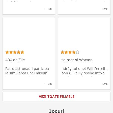
un fel de avertisment,
avea de suportat o excepție
pasagerii încep să dispară
extrem de supărătoare,
FILME
FILME
în mod misterios de pe
care-i cade pe cap de
locurile lor. Teroarea și
sărbători - sora lui
haosul se răspândesc nu
geamănă - Jill. În fiecare an
doar printre cei din avion,
el trebuie să suporte o
ci peste tot în lume, căci
agasantă vizită de
Thanksgiving a
400 de Zile
Holmes și Watson
Patru astronauti participa
Îndrăgitul duet Will Ferrell -
la simularea unei misiuni
John C. Reilly revine într-o
in care sunt trimisi pe o
nouă comedie: Holmes &
planeta indepartata,
Watson, povestea super-
FILME
FILME
pentru a testa efectele
detectivului Sherlock
psihologice pe care le are
Holmes și a asistentului
calatoria in spatiu. Starea
său, dr. Watson, inspirată
VEZI TOATE FILMELE
mentala a astronautilor
de romanul best-seller al
incepe sa se deterioreze
lui Sir Arthur Conan Doyle.
atunci cand pierd
De data
Jocuri