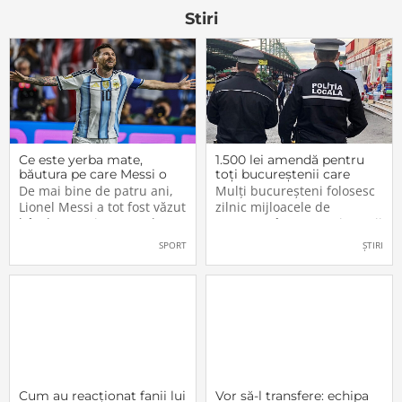
că mi-a
excelent, de aceea m-am
Stiri
Ce este yerba mate,
1.500 lei amendă pentru
băutura pe care Messi o
toți bucureștenii care
bea înainte de meciurile
refuză să facă acest lucru
De mai bine de patru ani,
Mulți bucureșteni folosesc
din Campionatul Mondial
acum, în 2026.
Lionel Messi a tot fost văzut
zilnic mijloacele de
2026
bând un ceai extrem de
transport în comun, iar unii
popular în Argentina. Este
dintre ei călătoresc adesea
SPORT
ȘTIRI
vorba despre yerba mate, o
cu autobuzul sau tramvaiul
plantă tradițională sud-
fără a plăti un bilet. Iar în
americană mai populară
situația în care dau nas în
decât cafeaua. Are
nas cu controlorii […]
numeroase […]
Cum au reacționat fanii lui
Vor să-l transfere: echipa