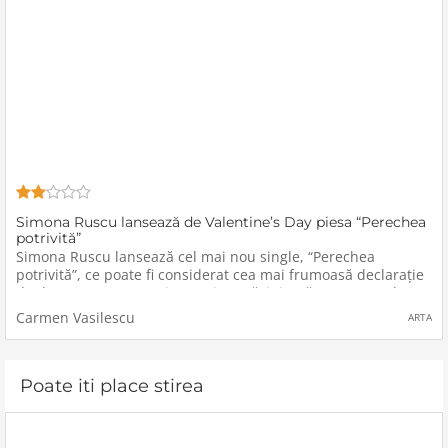
Simona Ruscu lansează de Valentine’s Day piesa “Perechea
potrivită”
Simona Ruscu lansează cel mai nou single, “Perechea
potrivită”, ce poate fi considerat cea mai frumoasă declarație
de dragoste pentru cei care și-au găsit jumătatea.“Perechea
potrivită” este o piesă de dragoste care va face parte
Carmen Vasilescu
ARTA
Poate iti place stirea