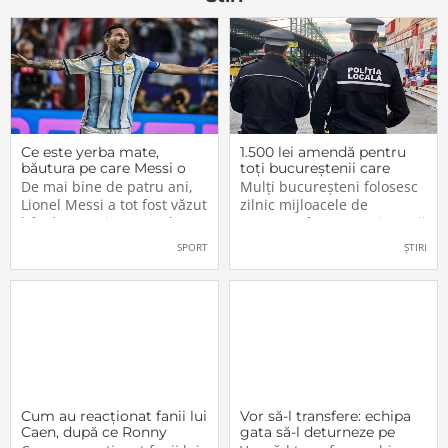
Cabana Montana
gand sa
Ce este yerba mate,
1.500 lei amendă pentru
băutura pe care Messi o
toți bucureștenii care
bea înainte de meciurile
refuză să facă acest lucru
De mai bine de patru ani,
Mulți bucureșteni folosesc
din Campionatul Mondial
acum, în 2026.
Lionel Messi a tot fost văzut
zilnic mijloacele de
2026
bând un ceai extrem de
transport în comun, iar unii
popular în Argentina. Este
dintre ei călătoresc adesea
SPORT
ȘTIRI
vorba despre yerba mate, o
cu autobuzul sau tramvaiul
plantă tradițională sud-
fără a plăti un bilet. Iar în
americană mai populară
situația în care dau nas în
decât cafeaua. Are
nas cu controlorii […]
numeroase […]
Cum au reacționat fanii lui
Vor să-l transfere: echipa
Caen, după ce Ronny
gata să-l deturneze pe
Labonne a fost prezentat
Radu Drăgușin din drumul