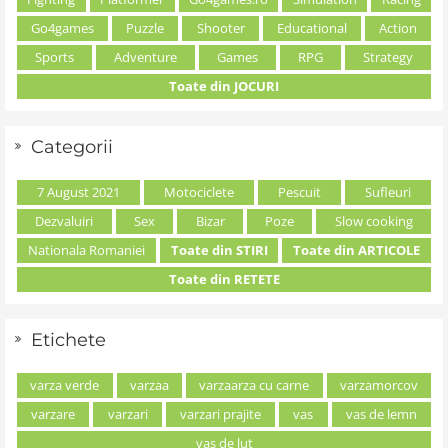
Go4games
Puzzle
Shooter
Educational
Action
Sports
Adventure
Games
RPG
Strategy
Toate din JOCURI
Categorii
7 August 2021
Motociclete
Pescuit
Sufleuri
Dezvaluiri
Sex
Bizar
Poze
Slow cooking
Nationala Romaniei
Toate din STIRI
Toate din ARTICOLE
Toate din RETETE
Etichete
varza verde
varzaa
varzaarza cu carne
varzamorcov
varzare
varzari
varzari prajite
vas
vas de lemn
vas de lut