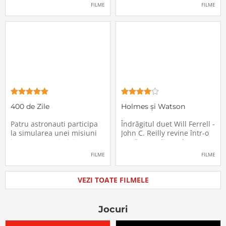
pasagerii încep să dispară
extrem de supărătoare,
FILME
FILME
în mod misterios de pe
care-i cade pe cap de
locurile lor. Teroarea și
sărbători - sora lui
haosul se răspândesc nu
geamănă - Jill. În fiecare an
doar printre cei din avion,
el trebuie să suporte o
ci peste tot în lume, căci
agasantă vizită de
Thanksgiving a
400 de Zile
Holmes și Watson
Patru astronauti participa
Îndrăgitul duet Will Ferrell -
la simularea unei misiuni
John C. Reilly revine într-o
in care sunt trimisi pe o
nouă comedie: Holmes &
planeta indepartata,
Watson, povestea super-
FILME
FILME
pentru a testa efectele
detectivului Sherlock
psihologice pe care le are
Holmes și a asistentului
calatoria in spatiu. Starea
său, dr. Watson, inspirată
VEZI TOATE FILMELE
mentala a astronautilor
de romanul best-seller al
incepe sa se deterioreze
lui Sir Arthur Conan Doyle.
atunci cand pierd
De data
Jocuri