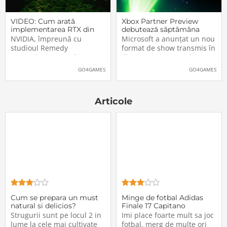
VIDEO: Cum arată
Xbox Partner Preview
implementarea RTX din
debutează săptămâna
Alan Wake II
aceasta. Când și unde va
NVIDIA, împreună cu
Microsoft a anunțat un nou
putea fi vizionat
studioul Remedy
format de show transmis în
Entertainment, au lansat
direct pe Internet: Xbox
un nou clip video dedicat
Partner Preview, primul
GO4GAMES
GO4GAMES
implementării rutinelor RTX
episod urmând să fie
(Ray Tracing și DLSS) din
difuzat chiar mâine, 25
jocul Alan Wake II. După
octombrie 2023, începând
Articole
cum puteți vedea și în
cu 20:00 (ora României).
secvențele de mai jos,
Show-ul va putea […]The
[…]The post VIDEO: Cum
post Xbox Partner
Cum se prepara un must
Minge de fotbal Adidas
natural si delicios?
Finale 17 Capitano
Strugurii sunt pe locul 2 in
Imi place foarte mult sa joc
lume la cele mai cultivate
fotbal, merg de multe ori