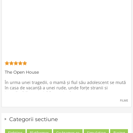
The Open House
În urma unei tragedii, o mamă şi fiul său adolescent se mută
în casa de vacanţă a unei rude, unde forţe stranii si
inexplicabile conspiră împotriva lor.
FILME
Categorii sectiune
Fighting
Platformer
Go4games.ro
Simulation
Racing