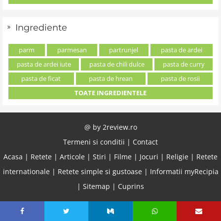
Ingrediente
parm
parmesan
partrunjel
pasta de ardei
pasta de ardei iute
pasta de chili dulce
pasta de curry
pasta de ficat
pasta de hrean
pasta de rosii
TOATE INGREDIENTELE
@ by
2review.ro
Termeni si conditii
|
Contact
Acasa
|
Retete
|
Articole
|
Stiri
|
Filme
|
Jocuri
|
Religie
|
Retete
internationale
|
Retete simple si gustoase
|
Informatii myRecipia
|
Sitemap
|
Cuprins