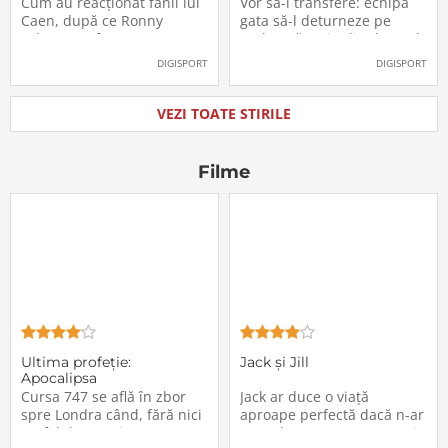
Cum au reacționat fanii lui
Vor să-l transfere: echipa
oficial la FCSB
către Juventus!
Caen, după ce Ronny
gata să-l deturneze pe
Labonne a fost prezentat
Radu Drăgușin din drumul
oficial la FCSB
către Juventus!
DIGISPORT
DIGISPORT
VEZI TOATE STIRILE
Filme
Ultima profeţie:
Jack și Jill
Apocalipsa
Cursa 747 se află în zbor
Jack ar duce o viață
spre Londra când, fără nici
aproape perfectă dacă n-ar
un fel de avertisment,
avea de suportat o excepție