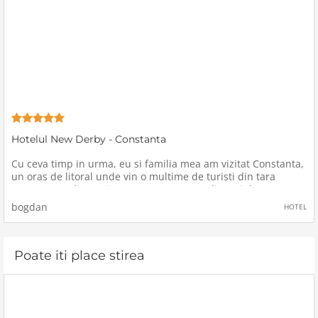
Hotelul New Derby - Constanta
Cu ceva timp in urma, eu si familia mea am vizitat Constanta,
un oras de litoral unde vin o multime de turisti din tara
noastra sau din strainatate.Am avut tren din Iasi dupa-
amiaza si am ajuns in Constanta seara, neavand rezervat
bogdan
HOTEL
niciun hotel, am
Poate iti place stirea