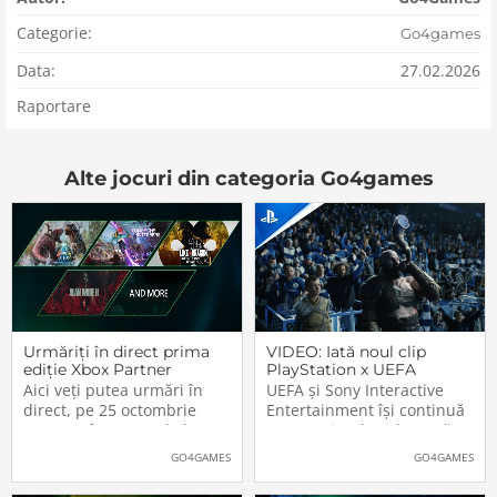
Categorie:
Go4games
Data:
27.02.2026
Raportare
Alte jocuri din categoria Go4games
Urmăriți în direct prima
VIDEO: Iată noul clip
ediție Xbox Partner
PlayStation x UEFA
Preview
Champions League. Nu
Aici veți putea urmări în
UEFA și Sony Interactive
lipsesc vedetele din
direct, pe 25 octombrie
Entertainment își continuă
jocurile Sony
2023, cu începere de la
parteneriatul ce durează
20:00 (ora României), prima
deja de peste un sfert de
GO4GAMES
GO4GAMES
ediție a noului format Xbox
secol, PlayStation fiind unul
Partner Preview, folosit de
dintre principalii sponsorii