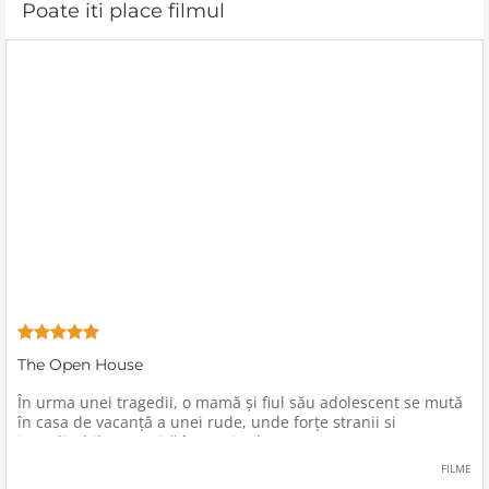
Poate iti place filmul
The Open House
În urma unei tragedii, o mamă şi fiul său adolescent se mută
în casa de vacanţă a unei rude, unde forţe stranii si
inexplicabile conspiră împotriva lor.
FILME