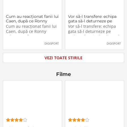
Cum au reacționat fanii lui
Vor să-l transfere: echipa
Caen, după ce Ronny
gata să-l deturneze pe
Labonne a fost prezentat
Radu Drăgușin din drumul
Cum au reacționat fanii lui
Vor să-l transfere: echipa
oficial la FCSB
către Juventus!
Caen, după ce Ronny
gata să-l deturneze pe
Labonne a fost prezentat
Radu Drăgușin din drumul
oficial la FCSB
către Juventus!
DIGISPORT
DIGISPORT
VEZI TOATE STIRILE
Filme