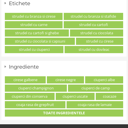
Etichete
strudel cu branza si cirese
strudel cu branza si stafide
strudel cu carne
strudel cu cartofi
strudel cu cartofi si ghebe
strudel cu ciocolata
strudel cu ciocolata si capsuni
strudel cu cirese
strudel cu ciuperci
strudel cu dovleac
Ingrediente
cirese galbene
cirese negre
ciuperci albe
ciuperci champignon
ciuperci de camp
ciuperci din conserva
ciuperci uscate
coacaze
coaja rasa de grepfruit
coaja rasa de lamaie
TOATE INGREDIENTELE