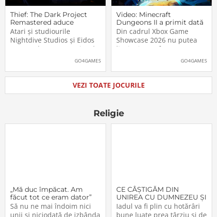
Thief: The Dark Project
Video: Minecraft
Remastered aduce
Dungeons II a primit dată
părintele genului stealth
de lansare. Când îl vom
Atari și studiourile
Din cadrul Xbox Game
pe platformele moderne
putea juca
Nightdive Studios și Eidos
Showcase 2026 nu putea
Montreal au anunțat jocul
lipsi Minecraft Dungeons II,
Thief: The Dark Project
care, pe lângă un nou
GO4GAMES
GO4GAMES
Remastered pentru
trailer, a primit și data
PlayStation 5, PlayStation 4,
oficială de lansare. Astfel,
Xbox Series X|S, Nintendo
pasionații se vor putea
VEZI TOATE JOCURILE
Switch 2, Nintendo Switch
aventura în Minecraft
și PC (prin intermediul
Dungeons II […]The post
Steam, Epic […]The
Video: Minecraft
Religie
„Mă duc împăcat. Am
CE CÂŞTIGĂM DIN
făcut tot ce eram dator”
UNIREA CU DUMNEZEU ŞI
CU FRAŢII (VI)
Să nu ne mai îndoim nici
Iadul va fi plin cu hotărâri
unii şi niciodată de izbânda
bune luate prea târziu şi de