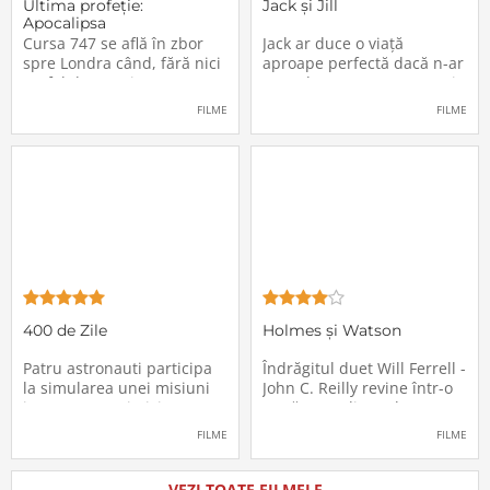
Ultima profeţie:
Jack și Jill
Apocalipsa
Cursa 747 se află în zbor
Jack ar duce o viață
spre Londra când, fără nici
aproape perfectă dacă n-ar
un fel de avertisment,
avea de suportat o excepție
pasagerii încep să dispară
extrem de supărătoare,
FILME
FILME
în mod misterios de pe
care-i cade pe cap de
locurile lor. Teroarea și
sărbători - sora lui
haosul se răspândesc nu
geamănă - Jill. În fiecare an
doar printre cei din avion,
el trebuie să suporte o
ci peste tot în lume, căci
agasantă vizită de
Thanksgiving a
400 de Zile
Holmes și Watson
Patru astronauti participa
Îndrăgitul duet Will Ferrell -
la simularea unei misiuni
John C. Reilly revine într-o
in care sunt trimisi pe o
nouă comedie: Holmes &
planeta indepartata,
Watson, povestea super-
FILME
FILME
pentru a testa efectele
detectivului Sherlock
psihologice pe care le are
Holmes și a asistentului
calatoria in spatiu. Starea
său, dr. Watson, inspirată
VEZI TOATE FILMELE