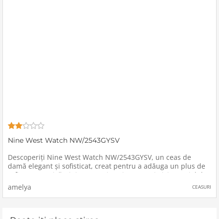
Nine West Watch NW/2543GYSV
Descoperiți Nine West Watch NW/2543GYSV, un ceas de
damă elegant și sofisticat, creat pentru a adăuga un plus de
rafinament oricărei ținute.Design și CaracteristiciMaterialul
Căpciorului: Confecționat din aliaj de înaltă calitate
amelya
CEASURI