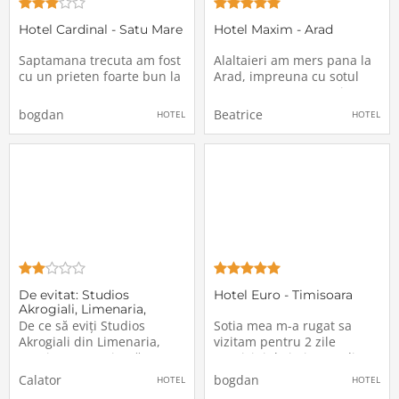
Hotel Cardinal - Satu Mare
Hotel Maxim - Arad
Saptamana trecuta am fost
Alaltaieri am mers pana la
cu un prieten foarte bun la
Arad, impreuna cu sotul
Satu Mare pentru ca a
meu, pentru un eveniment
trebuit sa cumparam ceva
important, mai exact
bogdan
Beatrice
HOTEL
HOTEL
de la cineva din aceasta
intalnirea cu niste colegi de
localitate, mai exact o
facultate, de aceea ne-am
camera video profesionala
gandit sa ne cazam o
de pe un anunt de
noapte, deoarece, am vrut
publicitate, fiind la un pret
ca timpul ramas sa-l
foarte bun, am ales sa
petrecem prin oras si sa
De evitat: Studios
Hotel Euro - Timisoara
Akrogiali, Limenaria,
Greece
De ce să eviți Studios
Sotia mea m-a rugat sa
Akrogiali din Limenaria,
vizitam pentru 2 zile
Grecia: O experiență
municipiul Timisoara din
dezamăgitoareStudios
Judetul Timis pentru a
Calator
bogdan
HOTEL
HOTEL
Akrogiali promite o vacanță
revedea cele mai