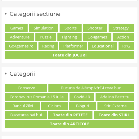
Categorii sectiune
Games
Simulation
Sports
Shooter
Strategy
Adventure
Puzzle
Fighting
Go4games
Action
Go4games.ro
Racing
Platformer
Educational
RPG
Toate din JOCURI
Categorii
Conserve
Bucuria de Ã®mpÄƒrÈ›i ceva bun
Coronavirus Romania 15 Iulie
Covid-19
Adelina Pestritu
Bancul Zilei
Ciclism
Bloguri
Stiri Externe
Bucataras hai hui
Toate din RETETE
Toate din STIRI
Toate din ARTICOLE