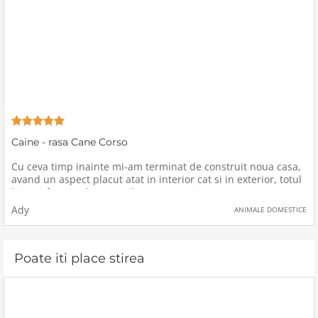
Caine - rasa Cane Corso
Cu ceva timp inainte mi-am terminat de construit noua casa,
avand un aspect placut atat in interior cat si in exterior, totul
bine si frumos, bucuros de a ma muta in noua casa, insa
parca ceva lipsea, un caine pentru curte, care sa tina la
Ady
ANIMALE DOMESTICE
distanta
Poate iti place stirea