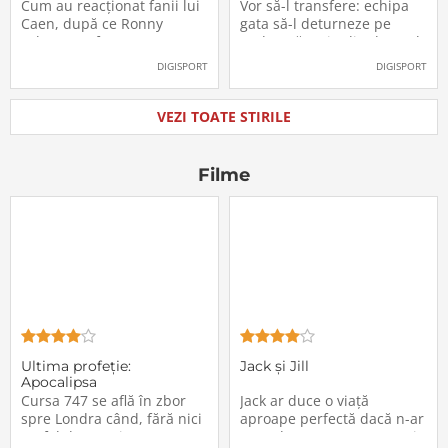
Labonne a fost prezentat
Radu Drăgușin din drumul
Cum au reacționat fanii lui
Vor să-l transfere: echipa
oficial la FCSB
către Juventus!
Caen, după ce Ronny
gata să-l deturneze pe
Labonne a fost prezentat
Radu Drăgușin din drumul
oficial la FCSB
către Juventus!
DIGISPORT
DIGISPORT
VEZI TOATE STIRILE
Filme
Ultima profeţie:
Jack și Jill
Apocalipsa
Cursa 747 se află în zbor
Jack ar duce o viață
spre Londra când, fără nici
aproape perfectă dacă n-ar
un fel de avertisment,
avea de suportat o excepție