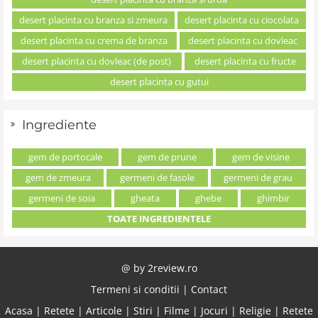
desert placinta cu branza si zmeura
desert placinta cu ciocolata
desert placinta cu crema de branza
desert placinta cu dovleac
desert placinta cu dovleac (de post)
desert placinta cu fructe
desert placinta cu gutui
Ingrediente
gem de portocale
gem de prune
gem de visine
gem de zmeura
germeni de fasole
germeni de grau
germeni de soia
gheata
ghebe
ghimbir
TOATE INGREDIENTELE
@ by
2review.ro
Termeni si conditii
|
Contact
Acasa
|
Retete
|
Articole
|
Stiri
|
Filme
|
Jocuri
|
Religie
|
Retete