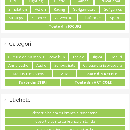
RPG
Fighting
Puzzle
Games
Educational
Simulation
Action
Racing
Go4games.ro
Go4games
Strategy
Shooter
Adventure
Platformer
Sports
Toate din JOCURI
Categorii
Bucuria de Ã®mpÄƒrÈ›i ceva bun
Taclale
Digi24
Crosuri
Anna Lesko
Audio
Serious Eats
Cafetiere si Espresoare
Marius Tuca Show
Arta
Toate din RETETE
Toate din STIRI
Toate din ARTICOLE
Etichete
desert placinta cu branza si smantana
desert placinta cu branza si stafide
desert placinta cu branza si urda