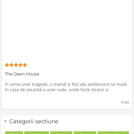
The Open House
În urma unei tragedii, o mamă şi fiul său adolescent se mută
în casa de vacanţă a unei rude, unde forţe stranii si
inexplicabile conspiră împotriva lor.
FILME
Categorii sectiune