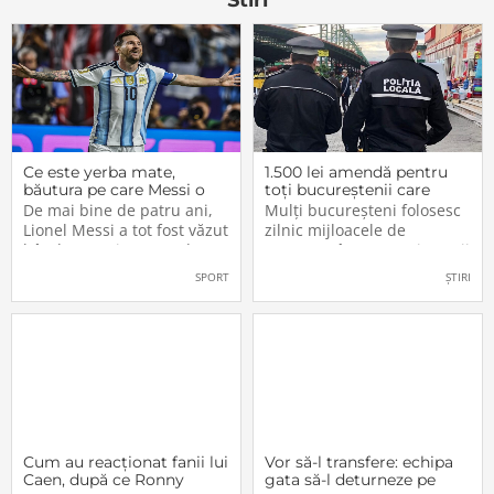
Ce este yerba mate,
1.500 lei amendă pentru
băutura pe care Messi o
toți bucureștenii care
bea înainte de meciurile
refuză să facă acest lucru
De mai bine de patru ani,
Mulți bucureșteni folosesc
din Campionatul Mondial
acum, în 2026.
Lionel Messi a tot fost văzut
zilnic mijloacele de
2026
bând un ceai extrem de
transport în comun, iar unii
popular în Argentina. Este
dintre ei călătoresc adesea
SPORT
ȘTIRI
vorba despre yerba mate, o
cu autobuzul sau tramvaiul
plantă tradițională sud-
fără a plăti un bilet. Iar în
americană mai populară
situația în care dau nas în
decât cafeaua. Are
nas cu controlorii […]
numeroase […]
Cum au reacționat fanii lui
Vor să-l transfere: echipa
Caen, după ce Ronny
gata să-l deturneze pe