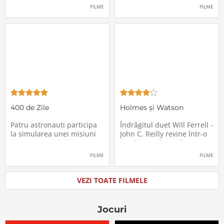
pasagerii încep să dispară
extrem de supărătoare,
FILME
FILME
în mod misterios de pe
care-i cade pe cap de
locurile lor. Teroarea și
sărbători - sora lui
haosul se răspândesc nu
geamănă - Jill. În fiecare an
doar printre cei din avion,
el trebuie să suporte o
ci peste tot în lume, căci
agasantă vizită de
Thanksgiving a
400 de Zile
Holmes și Watson
Patru astronauti participa
Îndrăgitul duet Will Ferrell -
la simularea unei misiuni
John C. Reilly revine într-o
in care sunt trimisi pe o
nouă comedie: Holmes &
planeta indepartata,
Watson, povestea super-
FILME
FILME
pentru a testa efectele
detectivului Sherlock
psihologice pe care le are
Holmes și a asistentului
calatoria in spatiu. Starea
său, dr. Watson, inspirată
VEZI TOATE FILMELE
mentala a astronautilor
de romanul best-seller al
incepe sa se deterioreze
lui Sir Arthur Conan Doyle.
atunci cand pierd
De data
Jocuri