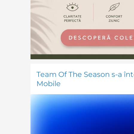
Team Of The Season s-a în
Mobile