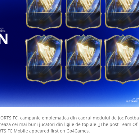
PORTS FC, campanie emblematica din cadrul modului de joc Footba
breaza cei mai buni jucatori din ligile de top ale []The post Team Of
ORTS FC Mobile appeared first on Go4Games.