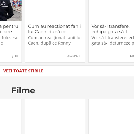
ă pentru
Cum au reacționat fanii
Vor să-l transfere:
i care
lui Caen, după ce
echipa gata să-l
cest
Ronny Labonne a fost
deturneze pe Rad
 folosesc
Cum au reacționat fanii lui
Vor să-l transfere: e
2026.
prezentat oficial la
Drăgușin din drum
de
Caen, după ce Ronny
gata să-l deturneze 
FCSB
către Juventus!
n, iar
Labonne a fost prezentat
Radu Drăgușin din
ătoresc
oficial la FCSB
drumul către Juventu
ȘTIRI
DIGISPORT
DI
zul sau
lăti un
ia în care
VEZI TOATE STIRILE
u
Filme