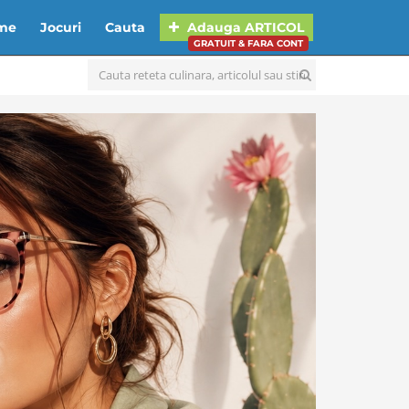
lme
Jocuri
Cauta
Adauga
ARTICOL
GRATUIT & FARA CONT