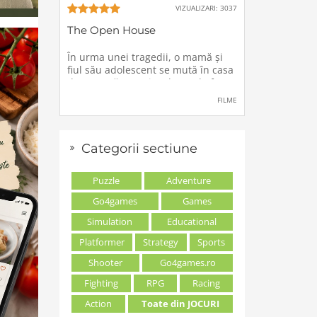
VIZUALIZARI: 3037
The Open House
În urma unei tragedii, o mamă şi
fiul său adolescent se mută în casa
de vacanţă a unei rude, unde forţe
stranii si inexplicabile conspiră
FILME
împotriva lor.
Categorii sectiune
Puzzle
Adventure
Go4games
Games
Simulation
Educational
Platformer
Strategy
Sports
Shooter
Go4games.ro
Fighting
RPG
Racing
Action
Toate din JOCURI