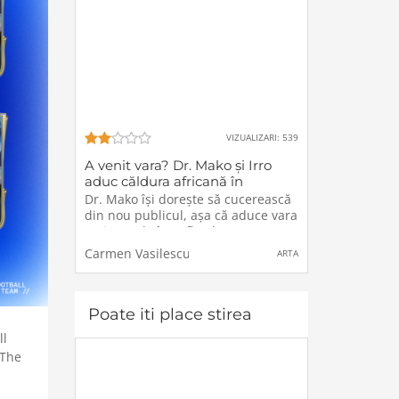
VIZUALIZARI: 539
A venit vara? Dr. Mako și Irro
aduc căldura africană în
România, cu noua piesă
Dr. Mako își dorește să cucerească
Tumaundu
din nou publicul, așa că aduce vara
mai repede în sufletele
ascultătorilor. Printr-o colaborare
Carmen Vasilescu
ARTA
surprinzătoare cu o artistă din
Republica Moldova, Irro, deși nu s-
au văzut personal, a reușit să
Poate iti place stirea
ll
 The