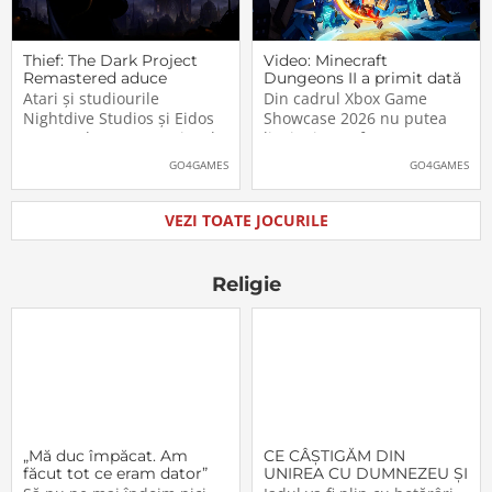
Thief: The Dark Project
Video: Minecraft
Remastered aduce
Dungeons II a primit dată
părintele genului stealth
de lansare. Când îl vom
Atari și studiourile
Din cadrul Xbox Game
pe platformele moderne
putea juca
Nightdive Studios și Eidos
Showcase 2026 nu putea
Montreal au anunțat jocul
lipsi Minecraft Dungeons II,
Thief: The Dark Project
care, pe lângă un nou
GO4GAMES
GO4GAMES
Remastered pentru
trailer, a primit și data
PlayStation 5, PlayStation 4,
oficială de lansare. Astfel,
Xbox Series X|S, Nintendo
pasionații se vor putea
VEZI TOATE JOCURILE
Switch 2, Nintendo Switch
aventura în Minecraft
și PC (prin intermediul
Dungeons II […]The post
Steam, Epic […]The
Video: Minecraft
Religie
„Mă duc împăcat. Am
CE CÂŞTIGĂM DIN
făcut tot ce eram dator”
UNIREA CU DUMNEZEU ŞI
CU FRAŢII (VI)