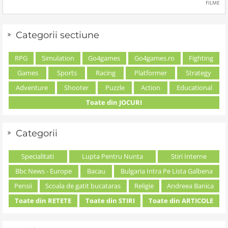
FILME
Categorii sectiune
RPG
Simulation
Go4games
Go4games.ro
Fighting
Games
Sports
Racing
Platformer
Strategy
Adventure
Shooter
Puzzle
Action
Educational
Toate din JOCURI
Categorii
Specialitati
Lupta Pentru Nunta
Stiri Interne
Bbc News - Europe
Bacau
Bulgaria Intra Pe Lista Galbena
Pensii
Scoala de gatit bucataras
Religie
Andreea Banica
Toate din RETETE
Toate din STIRI
Toate din ARTICOLE