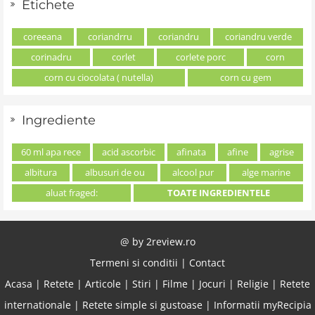
Etichete
coreeana
coriandrru
coriandru
coriandru verde
corinadru
corlet
corlete porc
corn
corn cu ciocolata ( nutella)
corn cu gem
Ingrediente
60 ml apa rece
acid ascorbic
afinata
afine
agrise
albitura
albusuri de ou
alcool pur
alge marine
aluat fraged:
TOATE INGREDIENTELE
@ by
2review.ro
Termeni si conditii
|
Contact
Acasa
|
Retete
|
Articole
|
Stiri
|
Filme
|
Jocuri
|
Religie
|
Retete
internationale
|
Retete simple si gustoase
|
Informatii myRecipia