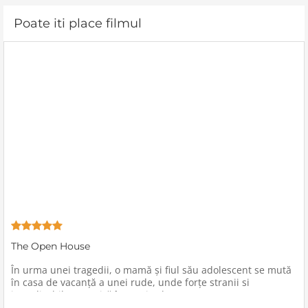
Poate iti place filmul
The Open House
În urma unei tragedii, o mamă şi fiul său adolescent se mută
în casa de vacanţă a unei rude, unde forţe stranii si
inexplicabile conspiră împotriva lor.