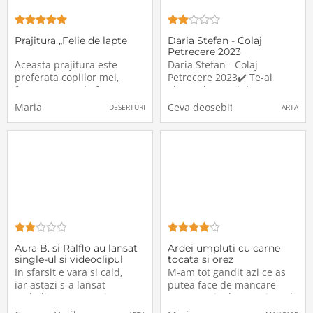
Prajitura „Felie de lapte
Daria Stefan - Colaj
Petrecere 2023
Aceasta prajitura este
Daria Stefan - Colaj
preferata copiilor mei,
Petrecere 2023✔️ Te-ai
foarte usoara de facut, cu
abonat la canalul meu?
un gust exceptional de
Click aici:
Maria
Ceva deosebit
DESERTURI
ARTA
lapte.Consider ca prajitura
http://bit.ly/3XhUlGX✔️
„Felie de lapte” este
Subscribe here:
preferata tuturor copiilor,
http://bit.ly/3XhUlGXDaria
nu numai ai mei, deoarece,
Stefan - Colaj Petrecere
orice copil a cumparat-o
2023#music #muzica
pana acum din
#DariaStefan #lovesong
#shorts #short #video
Aura B. si Ralflo au lansat
Ardei umpluti cu carne
single-ul si videoclipul
tocata si orez
”Yele”
In sfarsit e vara si cald,
M-am tot gandit azi ce as
iar astazi s-a lansat
putea face de mancare
melodia “YELE”, o piesa atat
care sa-mi aduca aminte de
de superba sub semnatura
vechile gusturi, mai exact