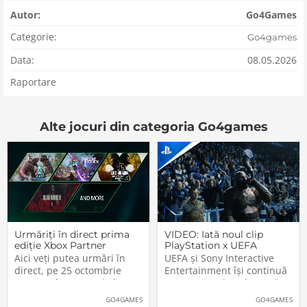
Autor:
Go4Games
Categorie:
Go4games
Data:
08.05.2026
Raportare
Alte jocuri din categoria Go4games
Urmăriți în direct prima
VIDEO: Iată noul clip
ediție Xbox Partner
PlayStation x UEFA
Preview
Champions League. Nu
Aici veți putea urmări în
UEFA și Sony Interactive
lipsesc vedetele din
direct, pe 25 octombrie
Entertainment își continuă
jocurile Sony
2023, cu începere de la
parteneriatul ce durează
20:00 (ora României), prima
deja de peste un sfert de
GO4GAMES
GO4GAMES