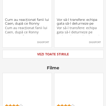
Cum au reacționat fanii lui
Vor să-l transfere: echipa
Caen, după ce Ronny
gata să-l deturneze pe
Labonne a fost prezentat
Radu Drăgușin din drumul
Cum au reacționat fanii lui
Vor să-l transfere: echipa
oficial la FCSB
către Juventus!
Caen, după ce Ronny
gata să-l deturneze pe
Labonne a fost prezentat
Radu Drăgușin din drumul
oficial la FCSB
către Juventus!
DIGISPORT
DIGISPORT
VEZI TOATE STIRILE
Filme