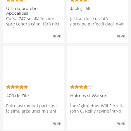
Ultima profeţie:
Jack și Jill
Apocalipsa
Cursa 747 se află în zbor
Jack ar duce o viață
spre Londra când, fără nici
aproape perfectă dacă n-ar
un fel de avertisment,
avea de suportat o excepție
pasagerii încep să dispară
extrem de supărătoare,
FILME
FILME
în mod misterios de pe
care-i cade pe cap de
locurile lor. Teroarea și
sărbători - sora lui
haosul se răspândesc nu
geamănă - Jill. În fiecare an
doar printre cei din avion,
el trebuie să suporte o
ci peste tot în lume, căci
agasantă vizită de
Thanksgiving a
400 de Zile
Holmes și Watson
Patru astronauti participa
Îndrăgitul duet Will Ferrell -
la simularea unei misiuni
John C. Reilly revine într-o
in care sunt trimisi pe o
nouă comedie: Holmes &
planeta indepartata,
Watson, povestea super-
FILME
FILME
pentru a testa efectele
detectivului Sherlock