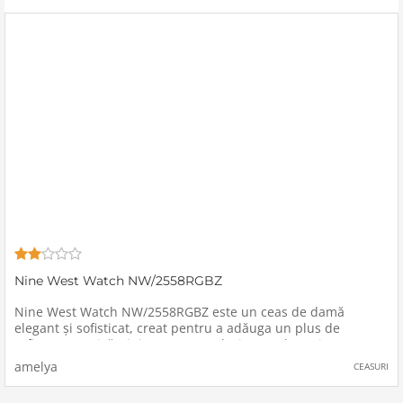
Nine West Watch NW/2558RGBZ
Nine West Watch NW/2558RGBZ este un ceas de damă
elegant și sofisticat, creat pentru a adăuga un plus de
rafinament oricărei ținute. Cu un design modern și
funcționalități de înaltă calitate, acest ceas este alegerea
amelya
CEASURI
perfectă pentru