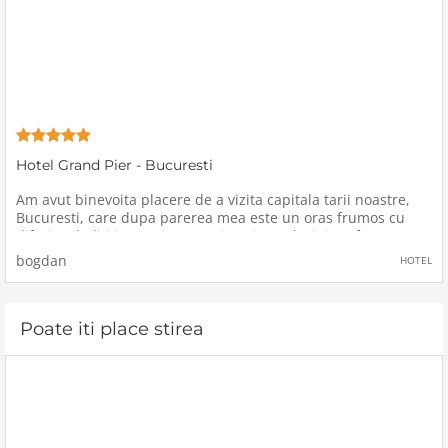
Hotel Grand Pier - Bucuresti
Am avut binevoita placere de a vizita capitala tarii noastre,
Bucuresti, care dupa parerea mea este un oras frumos cu
diferite cladiri impresionante, insa in acelasi timp foarte
aglomerat, dar mi-am facut timp intr-o zi intreaga sa vizitez
bogdan
HOTEL
Poate iti place stirea