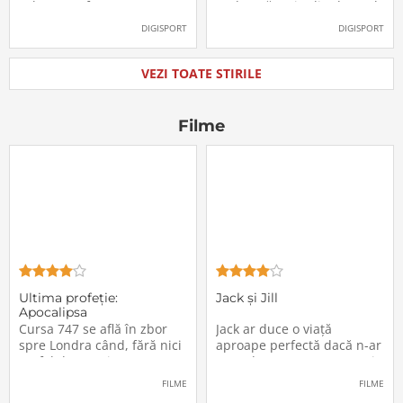
Labonne a fost prezentat
Radu Drăgușin din drumul
oficial la FCSB
către Juventus!
DIGISPORT
DIGISPORT
VEZI TOATE STIRILE
Filme
Ultima profeţie:
Jack și Jill
Apocalipsa
Cursa 747 se află în zbor
Jack ar duce o viață
spre Londra când, fără nici
aproape perfectă dacă n-ar
un fel de avertisment,
avea de suportat o excepție
pasagerii încep să dispară
extrem de supărătoare,
FILME
FILME
în mod misterios de pe
care-i cade pe cap de