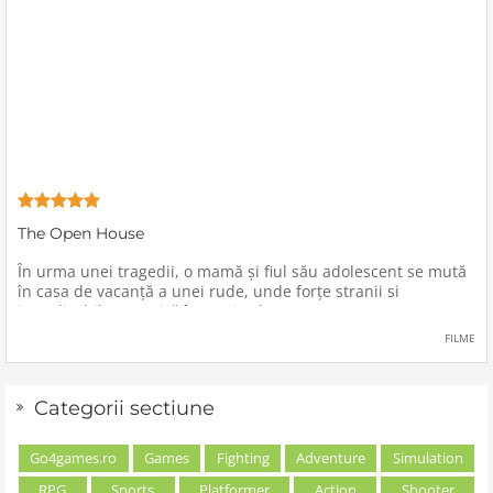
The Open House
În urma unei tragedii, o mamă şi fiul său adolescent se mută
în casa de vacanţă a unei rude, unde forţe stranii si
inexplicabile conspiră împotriva lor.
FILME
Categorii sectiune
Go4games.ro
Games
Fighting
Adventure
Simulation
RPG
Sports
Platformer
Action
Shooter