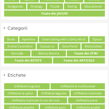
Go4games
Strategy
Puzzle
Racing
Educational
Toate din JOCURI
Categorii
Boala
Aperitive
Clean Eating with a Dirty Mind
Tipsuri
Andrei Carandino
Cancan.ro
Gina Pistol
Motociclete
Doncafe
Bianca Marina
Toate din STIRI
Toate din RETETE
Toate din ARTICOLE
Etichete
chiftelute la gratar
chiftelute la multicooker
chiftelute la uptor
chiftelute legume
chiftelute marinate
chiftelute marinate in sos de rosii
chiftelute pane
chiftelute picante
chiftelute porc
chiftelute prajite