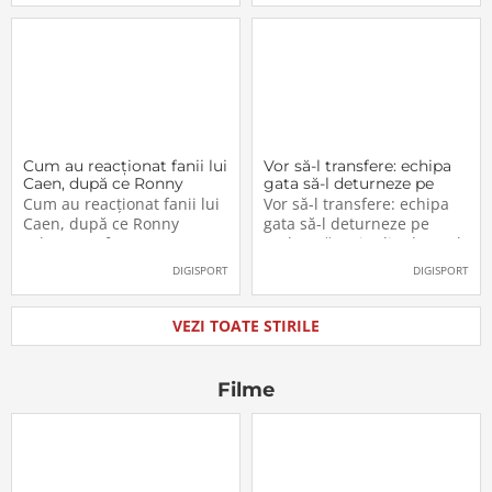
plantă tradițională sud-
fără a plăti un bilet. Iar în
americană mai populară
situația în care dau nas în
decât cafeaua. Are
nas cu controlorii […]
numeroase […]
Cum au reacționat fanii lui
Vor să-l transfere: echipa
Caen, după ce Ronny
gata să-l deturneze pe
Labonne a fost prezentat
Radu Drăgușin din drumul
Cum au reacționat fanii lui
Vor să-l transfere: echipa
oficial la FCSB
către Juventus!
Caen, după ce Ronny
gata să-l deturneze pe
Labonne a fost prezentat
Radu Drăgușin din drumul
oficial la FCSB
către Juventus!
DIGISPORT
DIGISPORT
VEZI TOATE STIRILE
Filme