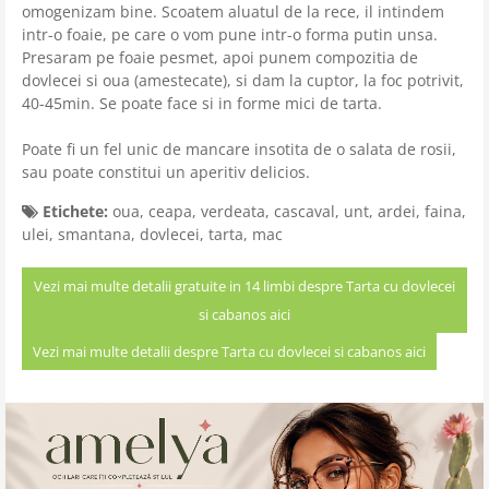
omogenizam bine. Scoatem aluatul de la rece, il intindem
intr-o foaie, pe care o vom pune intr-o forma putin unsa.
Presaram pe foaie pesmet, apoi punem compozitia de
dovlecei si oua (amestecate), si dam la cuptor, la foc potrivit,
40-45min. Se poate face si in forme mici de tarta.
Poate fi un fel unic de mancare insotita de o salata de rosii,
sau poate constitui un aperitiv delicios.
Etichete:
oua
,
ceapa
,
verdeata
,
cascaval
,
unt
,
ardei
,
faina
,
ulei
,
smantana
,
dovlecei
,
tarta
,
mac
Vezi mai multe detalii gratuite in 14 limbi despre Tarta cu dovlecei
si cabanos aici
Vezi mai multe detalii despre Tarta cu dovlecei si cabanos aici