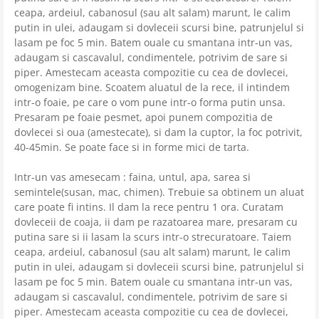
ceapa, ardeiul, cabanosul (sau alt salam) marunt, le calim
putin in ulei, adaugam si dovleceii scursi bine, patrunjelul si
lasam pe foc 5 min. Batem ouale cu smantana intr-un vas,
adaugam si cascavalul, condimentele, potrivim de sare si
piper. Amestecam aceasta compozitie cu cea de dovlecei,
omogenizam bine. Scoatem aluatul de la rece, il intindem
intr-o foaie, pe care o vom pune intr-o forma putin unsa.
Presaram pe foaie pesmet, apoi punem compozitia de
dovlecei si oua (amestecate), si dam la cuptor, la foc potrivit,
40-45min. Se poate face si in forme mici de tarta.
Intr-un vas amesecam : faina, untul, apa, sarea si
semintele(susan, mac, chimen). Trebuie sa obtinem un aluat
care poate fi intins. Il dam la rece pentru 1 ora. Curatam
dovleceii de coaja, ii dam pe razatoarea mare, presaram cu
putina sare si ii lasam la scurs intr-o strecuratoare. Taiem
ceapa, ardeiul, cabanosul (sau alt salam) marunt, le calim
putin in ulei, adaugam si dovleceii scursi bine, patrunjelul si
lasam pe foc 5 min. Batem ouale cu smantana intr-un vas,
adaugam si cascavalul, condimentele, potrivim de sare si
piper. Amestecam aceasta compozitie cu cea de dovlecei,