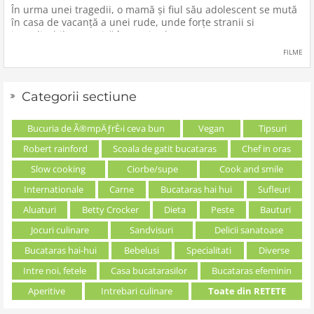
În urma unei tragedii, o mamă şi fiul său adolescent se mută
în casa de vacanţă a unei rude, unde forţe stranii si
inexplicabile conspiră împotriva lor.
FILME
Categorii sectiune
Bucuria de Ã®mpÄƒrÈ›i ceva bun
Vegan
Tipsuri
Robert rainford
Scoala de gatit bucataras
Chef in oras
Slow cooking
Ciorbe/supe
Cook and smile
Internationale
Carne
Bucataras hai hui
Sufleuri
Aluaturi
Betty Crocker
Dieta
Peste
Bauturi
Jocuri culinare
Sandvisuri
Delicii sanatoase
Bucataras hai-hui
Bebelusi
Specialitati
Diverse
Intre noi, fetele
Casa bucatarasilor
Bucataras efeminin
Aperitive
Intrebari culinare
Toate din RETETE