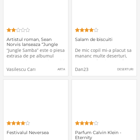
Artistul roman, Sean
Salam de biscuiti
Norvis lanseaza “Jungle
Samba”, o colaborare de
“Jungle Samba” este o piesa
De mic copil mi-a placut sa
proportii cu Lori Glori &
extrasa de pe albumul
mananc multe deserturi,
UNITED si este menita sa iti
pentru ca bunica mea le
ridice moralul si sa aduca
facea intr-un stil anume,
Vasilescu Carmen
Dan23
ARTA
DESERTURI
bucurie in viata ta!Legat de
foarte dulci, de parca ar fi
aceasta piesa, Sean a
facut parte intr-o fabrica de
declarat ca aceasta are un
prajituri, insa si ei i-a
vibe aparte si acest lucru
placut sa faca prajituri si sa
se datoreaza in mare
le imparta cu nepotul lui
masura
Festivalul Neversea
Parfum Calvin Klein -
Eternity