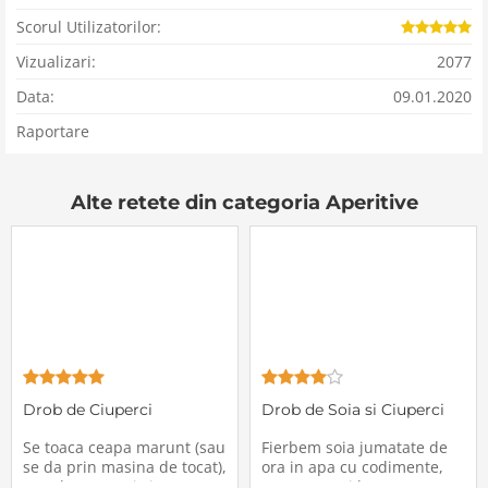
Scorul Utilizatorilor:
Vizualizari:
2077
Data:
09.01.2020
Raportare
Alte retete din categoria Aperitive
Drob de Ciuperci
Drob de Soia si Ciuperci
Se toaca ceapa marunt (sau
Fierbem soia jumatate de
se da prin masina de tocat),
ora in apa cu codimente,
se caleste un pic impreuna
strecuram si lasam sa se