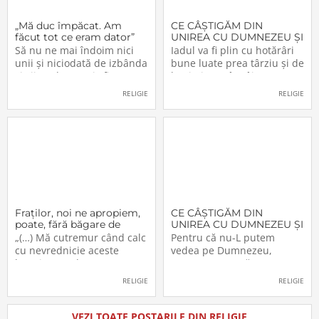
„Mă duc împăcat. Am
CE CÂŞTIGĂM DIN
făcut tot ce eram dator”
UNIREA CU DUMNEZEU ŞI
CU FRAŢII (VI)
Să nu ne mai îndoim nici
Iadul va fi plin cu hotărâri
unii şi niciodată de izbânda
bune luate prea târziu şi de
şi viitorul acestei sfinte
lacrimi nemângâiate
Lucrări!… Domnul a
vărsate prea târziu. Lumea
RELIGIE
RELIGIE
înfiinţat-o – şi nimeni n-o va
e plină de păgâni şi de
mai putea desfiinţa.
păcătoşi nemântuiţi, care
Domnul o conduce – şi
nu primesc Jertfa Crucii,
nimeni nu o va mai putea
singura scăpare, singurul
opri. Domnul o apără – şi
mijloc pentru a se
Fraţilor, noi ne apropiem,
CE CÂŞTIGĂM DIN
poate, fără băgare de
UNIREA CU DUMNEZEU ŞI
seamă de aceşti «munţi»
CU FRAŢII (V)
„(…) Mă cutremur când calc
Pentru că nu-L putem
cu nevrednicie aceste
vedea pe Dumnezeu,
locuri pe unde au trecut
aceasta nu ne răpeşte
înaintaşii noştri. Şi cred că
libertatea şi dreptul de a-L
RELIGIE
RELIGIE
nu numai eu sunt în
simţi. Dumnezeu a
postura aceasta. M-am
înzestrat pe om, creatura
gândit, de multe ori, chiar
Sa, cu cinci simţuri. Ceea ce
VEZI TOATE POSTARILE DIN RELIGIE