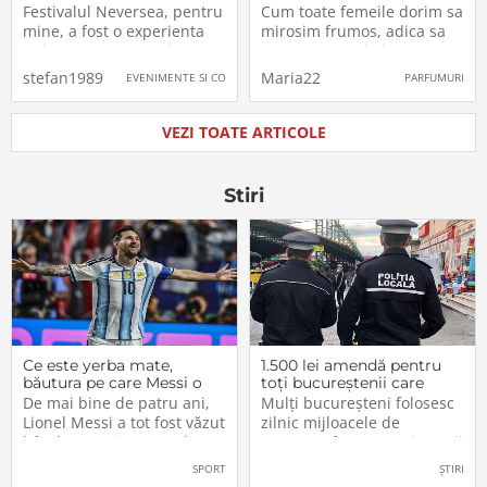
Festivalul Neversea, pentru
Cum toate femeile dorim sa
mine, a fost o experienta
mirosim frumos, adica sa
unica! Am avut ocazia sa
atragem atentia in sens
merg cu familia mea la
pozitiv, m-am gandit sa-mi
stefan1989
Maria22
EVENIMENTE SI CONCERTE
PARFUMURI
Constanta, pentru doua
cumpar un parfum de la un
saptamani , de asemenea
brand cunoscut, mai exact
biletele pentru eveniment
de la brand-ul Calvin Klein,
VEZI TOATE ARTICOLE
le-am comandat dinainte,
pentru ca este brand-ul
online.Experienta mea a
meu preferat, atat la haine,
fost una de nedescris si
cat si la
Stiri
Ce este yerba mate,
1.500 lei amendă pentru
băutura pe care Messi o
toți bucureștenii care
bea înainte de meciurile
refuză să facă acest lucru
De mai bine de patru ani,
Mulți bucureșteni folosesc
din Campionatul Mondial
acum, în 2026.
Lionel Messi a tot fost văzut
zilnic mijloacele de
2026
bând un ceai extrem de
transport în comun, iar unii
popular în Argentina. Este
dintre ei călătoresc adesea
SPORT
ȘTIRI
vorba despre yerba mate, o
cu autobuzul sau tramvaiul