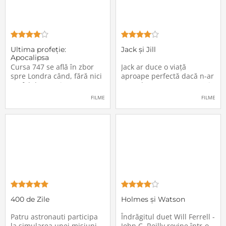
Ultima profeţie:
Jack și Jill
Apocalipsa
Cursa 747 se află în zbor
Jack ar duce o viață
spre Londra când, fără nici
aproape perfectă dacă n-ar
un fel de avertisment,
avea de suportat o excepție
pasagerii încep să dispară
extrem de supărătoare,
FILME
FILME
în mod misterios de pe
care-i cade pe cap de
locurile lor. Teroarea și
sărbători - sora lui
haosul se răspândesc nu
geamănă - Jill. În fiecare an
doar printre cei din avion,
el trebuie să suporte o
ci peste tot în lume, căci
agasantă vizită de
Thanksgiving a
400 de Zile
Holmes și Watson
Patru astronauti participa
Îndrăgitul duet Will Ferrell -
la simularea unei misiuni
John C. Reilly revine într-o