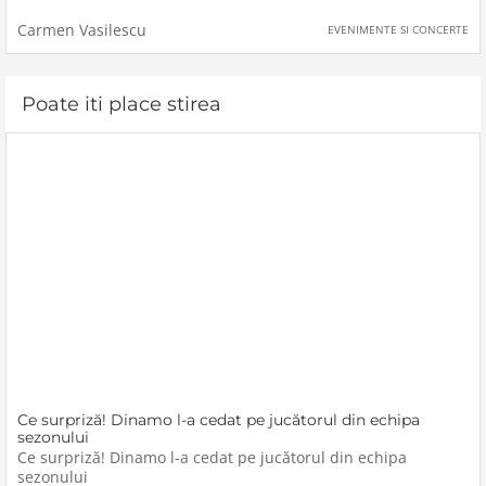
ocazia Zilei Siguranței în Parașutism. Înscrierile se vor putea
face la fața locului sau ulterior pe site-ul
Carmen Vasilescu
EVENIMENTE SI CONCERTE
Poate iti place stirea
Ce surpriză! Dinamo l-a cedat pe jucătorul din echipa
sezonului
Ce surpriză! Dinamo l-a cedat pe jucătorul din echipa
sezonului