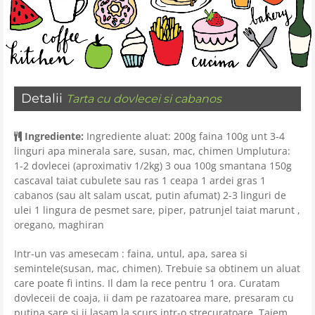
Detalii
Tarta cu dovlecei si cabanos
Ingrediente:
Ingrediente aluat: 200g faina 100g unt 3-4
linguri apa minerala sare
,
susan
,
mac
,
chimen Umplutura:
1-2 dovlecei (aproximativ 1/2kg) 3 oua 100g smantana 150g
cascaval taiat cubulete sau ras 1 ceapa 1 ardei gras 1
cabanos (sau alt salam uscat
,
putin afumat) 2-3 linguri de
ulei 1 lingura de pesmet sare
,
piper
,
patrunjel taiat marunt
,
oregano
,
maghiran
Intr-un vas amesecam : faina, untul, apa, sarea si
semintele(susan, mac, chimen). Trebuie sa obtinem un aluat
care poate fi intins. Il dam la rece pentru 1 ora. Curatam
dovleceii de coaja, ii dam pe razatoarea mare, presaram cu
putina sare si ii lasam la scurs intr-o strecuratoare. Taiem