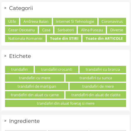
Categorii
Utile
Andreea Balan
Internet Si Tehnologie
Coronavirus
Cezar Osiceanu
Casa
Sarbatori
Alina Puscau
Diverse
Nationala Romaniei
Toate din STIRI
Toate din ARTICOLE
Etichete
trandafiri
trandafiri crocanti
trandafiri cu branza
trandafiri cu mere
trandafiri cu sunca
trandafiri de martipan
trandafiri de mere
trandafiri din aluat cu carne
trandafiri din aluat de clatite
trandafiri din aluat foietaj si mere
Ingrediente