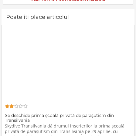
când mergeam pe
nu vedem simţim, sau
drumuşorul de la Livada
mirosim, au pipăim etc. etc.
Beiuşului, prima
Prezenţa lui Dumnezeu se
Poate iti place articolul
Se deschide prima școală privată de parașutism din
Transilvania
Skydive Transilvania dă drumul înscrierilor la prima școală
privată de parașutism din Transilvania pe 29 aprilie, cu