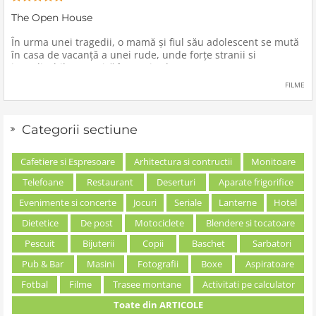
The Open House
În urma unei tragedii, o mamă şi fiul său adolescent se mută
în casa de vacanţă a unei rude, unde forţe stranii si
inexplicabile conspiră împotriva lor.
FILME
Categorii sectiune
Cafetiere si Espresoare
Arhitectura si contructii
Monitoare
Telefoane
Restaurant
Deserturi
Aparate frigorifice
Evenimente si concerte
Jocuri
Seriale
Lanterne
Hotel
Dietetice
De post
Motociclete
Blendere si tocatoare
Pescuit
Bijuterii
Copii
Baschet
Sarbatori
Pub & Bar
Masini
Fotografii
Boxe
Aspiratoare
Fotbal
Filme
Trasee montane
Activitati pe calculator
Toate din ARTICOLE