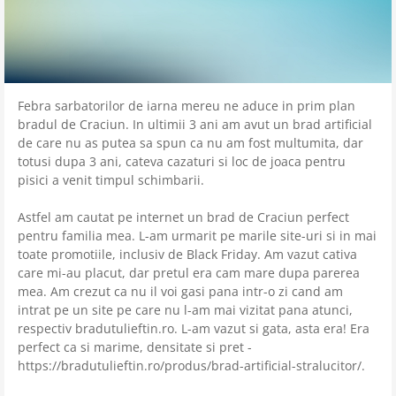
Febra sarbatorilor de iarna mereu ne aduce in prim plan
bradul de Craciun. In ultimii 3 ani am avut un brad artificial
de care nu as putea sa spun ca nu am fost multumita, dar
totusi dupa 3 ani, cateva cazaturi si loc de joaca pentru
pisici a venit timpul schimbarii.
Astfel am cautat pe internet un brad de Craciun perfect
pentru familia mea. L-am urmarit pe marile site-uri si in mai
toate promotiile, inclusiv de Black Friday. Am vazut cativa
care mi-au placut, dar pretul era cam mare dupa parerea
mea. Am crezut ca nu il voi gasi pana intr-o zi cand am
intrat pe un site pe care nu l-am mai vizitat pana atunci,
respectiv bradutulieftin.ro. L-am vazut si gata, asta era! Era
perfect ca si marime, densitate si pret -
https://bradutulieftin.ro/produs/brad-artificial-stralucitor/.