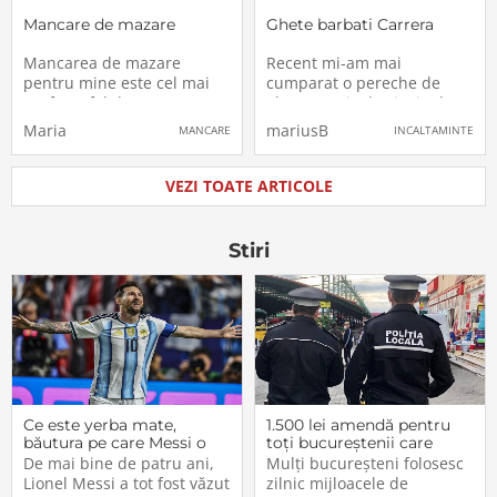
Mancare de mazare
Ghete barbati Carrera
Mancarea de mazare
Recent mi-am mai
pentru mine este cel mai
cumparat o pereche de
preferat fel de mancare,
ghete, motivul principal
avand un gust specific,
fiind pretul foarte ieftin,
Maria
mariusB
MANCARE
INCALTAMINTE
aparte de celelalte
dupa parerea mea, mai
mancaruri de acest
exact 75 lei, avand un
gen.Gustul mancarii de
aspect si un design
VEZI TOATE ARTICOLE
mazare este unul foarte
excelent si facuti din
delicios, astfel incat
material de calitate.Aceste
romanul o doreste mai
ghete sunt de la brand-ul
Stiri
mult decat celebra fasole
Carerra, i-am
Ce este yerba mate,
1.500 lei amendă pentru
băutura pe care Messi o
toți bucureștenii care
bea înainte de meciurile
refuză să facă acest lucru
De mai bine de patru ani,
Mulți bucureșteni folosesc
din Campionatul Mondial
acum, în 2026.
Lionel Messi a tot fost văzut
zilnic mijloacele de
2026