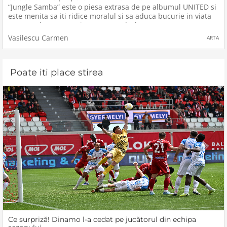
“Jungle Samba” este o piesa extrasa de pe albumul UNITED si
este menita sa iti ridice moralul si sa aduca bucurie in viata
ta!Legat de aceasta piesa, Sean a declarat ca aceasta are un
vibe aparte si acest lucru se datoreaza in mare masura
Vasilescu Carmen
ARTA
Poate iti place stirea
Ce surpriză! Dinamo l-a cedat pe jucătorul din echipa