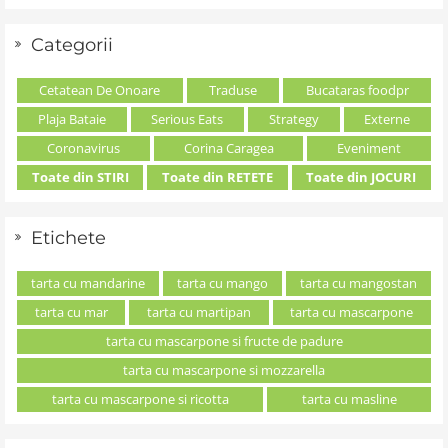
Categorii
Cetatean De Onoare
Traduse
Bucataras foodpr
Plaja Bataie
Serious Eats
Strategy
Externe
Coronavirus
Corina Caragea
Eveniment
Toate din STIRI
Toate din RETETE
Toate din JOCURI
Etichete
tarta cu mandarine
tarta cu mango
tarta cu mangostan
tarta cu mar
tarta cu martipan
tarta cu mascarpone
tarta cu mascarpone si fructe de padure
tarta cu mascarpone si mozzarella
tarta cu mascarpone si ricotta
tarta cu masline