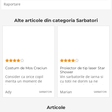
Raportare
Alte articole din categoria Sarbatori
Costum de Mos Craciun
Proiector de tip laser Star
Shower
Consider ca orice copil
Vin sarbatorile de iarna si
merita un moment de
cu totii ne dorim sa ne
bucurie in seara de
decoram casele cu lucruri
Craciun, vazandu-l cu ochii
care simbolizeaza
Ady
Marian
SARBATORI
SARBATORI
lui pe Mos Craciun,
Craciunul si pe langa
impartind cadourile, de
acestea dorim sa le
aceea m-am gandit sa
completam cu luminite
Articole
cumpar un costum exact ca
pentru a da mult mai multa