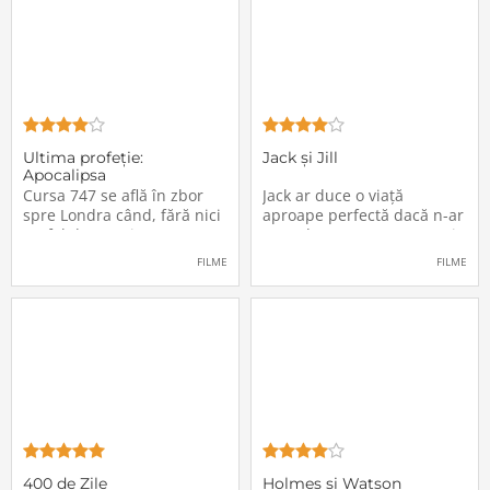
Ultima profeţie:
Jack și Jill
Apocalipsa
Cursa 747 se află în zbor
Jack ar duce o viață
spre Londra când, fără nici
aproape perfectă dacă n-ar
un fel de avertisment,
avea de suportat o excepție
pasagerii încep să dispară
extrem de supărătoare,
FILME
FILME
în mod misterios de pe
care-i cade pe cap de
locurile lor. Teroarea și
sărbători - sora lui
haosul se răspândesc nu
geamănă - Jill. În fiecare an
doar printre cei din avion,
el trebuie să suporte o
ci peste tot în lume, căci
agasantă vizită de
Thanksgiving a
400 de Zile
Holmes și Watson