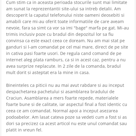
Cum stim ca in aceasta perioada stocurile sunt mai limitate
am sunat la reprezentantii site-ului sa intreb detalii. Am
descoperit la capatul telefonului niste oameni deosebiti si
amabili care mi-au oferit toate informatiile de care aveam
nevoie, fara sa simt ca vor sa imi "bage" marfa pe gat. Mi-au
trimis inclusiv poze cu bradul din depozitul lor sa fiu
convinsa ca este exact ceea ce doream. Nu am mai stat pe
ganduri si l-am comandat pe cel mai mare, direct de pe site
in cativa pasi foarte usori. De regula cand comand de pe
internet aleg plata ramburs, ca si in acest caz, pentru a nu
avea surprize neplacute. In 2 zile de la comanda, bradul
mult dorit si asteptat era la mine in casa.
Bineinteles ca piticii nu au mai avut rabdare si au inceput
despachetarea pachetului si asamblarea bradului de
Craciun. Asamblarea a mers foarte repede, materialele
foarte bune si de calitate, iar aspectul final a fost identic cu
ceea ce am comandat. Normal apoi a inceput asezarea
podoabelor. Am lasat cateva poze sa vedeti cum a fost si as
dori sa precizez ca acest articol nu este unul comandat sau
platit in vreun fel.