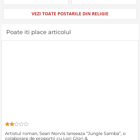
nu numai eu sunt în
simţi. Dumnezeu a
postura aceasta. M-am
înzestrat pe om, creatura
gândit, de multe ori, chiar
Sa, cu cinci simţuri. Ceea ce
VEZI TOATE POSTARILE DIN RELIGIE
când mergeam pe
nu vedem simţim, sau
drumuşorul de la Livada
mirosim, au pipăim etc. etc.
Beiuşului, prima
Prezenţa lui Dumnezeu se
Poate iti place articolul
Artistul roman, Sean Norvis lanseaza “Jungle Samba”, o
colaborare de proportii cu Lori Glori &