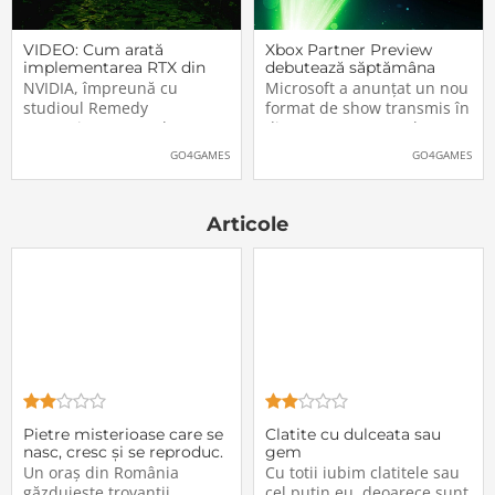
VIDEO: Cum arată
Xbox Partner Preview
implementarea RTX din
debutează săptămâna
Alan Wake II
aceasta. Când și unde va
NVIDIA, împreună cu
Microsoft a anunțat un nou
putea fi vizionat
studioul Remedy
format de show transmis în
Entertainment, au lansat
direct pe Internet: Xbox
un nou clip video dedicat
Partner Preview, primul
GO4GAMES
GO4GAMES
implementării rutinelor RTX
episod urmând să fie
(Ray Tracing și DLSS) din
difuzat chiar mâine, 25
jocul Alan Wake II. După
octombrie 2023, începând
Articole
cum puteți vedea și în
cu 20:00 (ora României).
secvențele de mai jos,
Show-ul va putea […]The
[…]The post VIDEO: Cum
post Xbox Partner
Pietre misterioase care se
Clatite cu dulceata sau
nasc, cresc și se reproduc.
gem
Sunt vii?
Un oraș din România
Cu totii iubim clatitele sau
găzduiește trovanții
cel putin eu, deoarece sunt