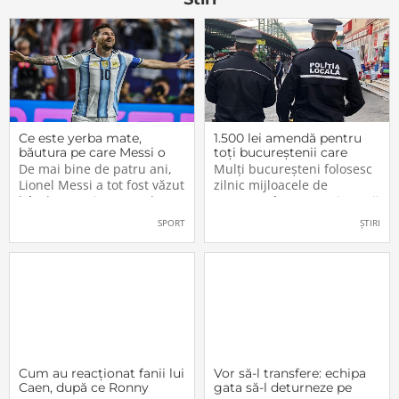
care-l
Ce este yerba mate,
1.500 lei amendă pentru
băutura pe care Messi o
toți bucureștenii care
bea înainte de meciurile
refuză să facă acest lucru
De mai bine de patru ani,
Mulți bucureșteni folosesc
din Campionatul Mondial
acum, în 2026.
Lionel Messi a tot fost văzut
zilnic mijloacele de
2026
bând un ceai extrem de
transport în comun, iar unii
popular în Argentina. Este
dintre ei călătoresc adesea
SPORT
ȘTIRI
vorba despre yerba mate, o
cu autobuzul sau tramvaiul
plantă tradițională sud-
fără a plăti un bilet. Iar în
americană mai populară
situația în care dau nas în
decât cafeaua. Are
nas cu controlorii […]
numeroase […]
Cum au reacționat fanii lui
Vor să-l transfere: echipa
Caen, după ce Ronny
gata să-l deturneze pe