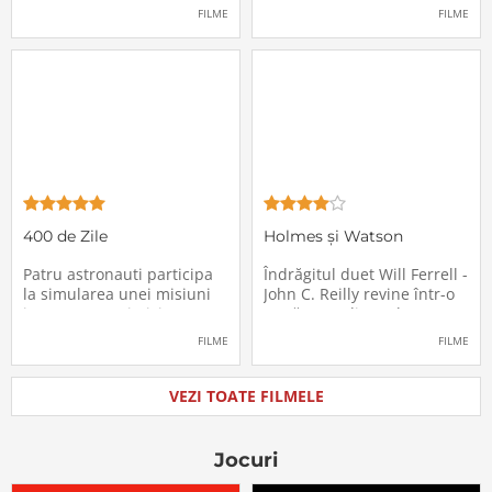
pasagerii încep să dispară
extrem de supărătoare,
FILME
FILME
în mod misterios de pe
care-i cade pe cap de
locurile lor. Teroarea și
sărbători - sora lui
haosul se răspândesc nu
geamănă - Jill. În fiecare an
doar printre cei din avion,
el trebuie să suporte o
ci peste tot în lume, căci
agasantă vizită de
Thanksgiving a
400 de Zile
Holmes și Watson
Patru astronauti participa
Îndrăgitul duet Will Ferrell -
la simularea unei misiuni
John C. Reilly revine într-o
in care sunt trimisi pe o
nouă comedie: Holmes &
planeta indepartata,
Watson, povestea super-
FILME
FILME
pentru a testa efectele
detectivului Sherlock
psihologice pe care le are
Holmes și a asistentului
calatoria in spatiu. Starea
său, dr. Watson, inspirată
VEZI TOATE FILMELE
mentala a astronautilor
de romanul best-seller al
incepe sa se deterioreze
lui Sir Arthur Conan Doyle.
atunci cand pierd
De data
Jocuri