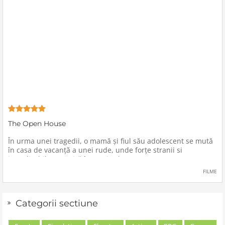
The Open House
În urma unei tragedii, o mamă şi fiul său adolescent se mută
în casa de vacanţă a unei rude, unde forţe stranii si
inexplicabile conspiră împotriva lor.
FILME
Categorii sectiune