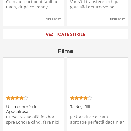
Labonne a fost prezentat
Radu Drăgușin din drumul
Cum au reacționat fanii lui
Vor să-l transfere: echipa
oficial la FCSB
către Juventus!
Caen, după ce Ronny
gata să-l deturneze pe
Labonne a fost prezentat
Radu Drăgușin din drumul
oficial la FCSB
către Juventus!
DIGISPORT
DIGISPORT
VEZI TOATE STIRILE
Filme
Ultima profeţie:
Jack și Jill
Apocalipsa
Cursa 747 se află în zbor
Jack ar duce o viață
spre Londra când, fără nici
aproape perfectă dacă n-ar
un fel de avertisment,
avea de suportat o excepție