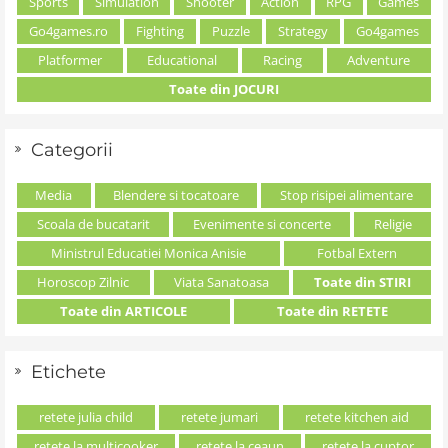
Sports
Simulation
Shooter
Action
RPG
Games
Go4games.ro
Fighting
Puzzle
Strategy
Go4games
Platformer
Educational
Racing
Adventure
Toate din JOCURI
Categorii
Media
Blendere si tocatoare
Stop risipei alimentare
Scoala de bucatarit
Evenimente si concerte
Religie
Ministrul Educatiei Monica Anisie
Fotbal Extern
Horoscop Zilnic
Viata Sanatoasa
Toate din STIRI
Toate din ARTICOLE
Toate din RETETE
Etichete
retete julia child
retete jumari
retete kitchen aid
retete la multicooker
retete la ceaun
retete la cuptor