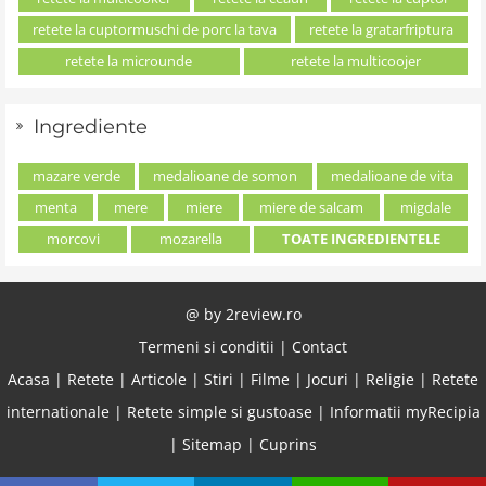
retete la cuptormuschi de porc la tava
retete la gratarfriptura
retete la microunde
retete la multicoojer
Ingrediente
mazare verde
medalioane de somon
medalioane de vita
menta
mere
miere
miere de salcam
migdale
morcovi
mozarella
TOATE INGREDIENTELE
@ by
2review.ro
Termeni si conditii
|
Contact
Acasa
|
Retete
|
Articole
|
Stiri
|
Filme
|
Jocuri
|
Religie
|
Retete
internationale
|
Retete simple si gustoase
|
Informatii myRecipia
|
Sitemap
|
Cuprins