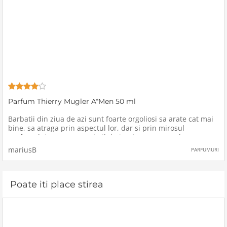
Parfum Thierry Mugler A*Men 50 ml
Barbatii din ziua de azi sunt foarte orgoliosi sa arate cat mai
bine, sa atraga prin aspectul lor, dar si prin mirosul
parfumului pe care acestia il detin, de aceea am ales sa
achizitionez un parfum care sa aiba o intensitate si o
mariusB
PARFUMURI
persistenta buna
Poate iti place stirea