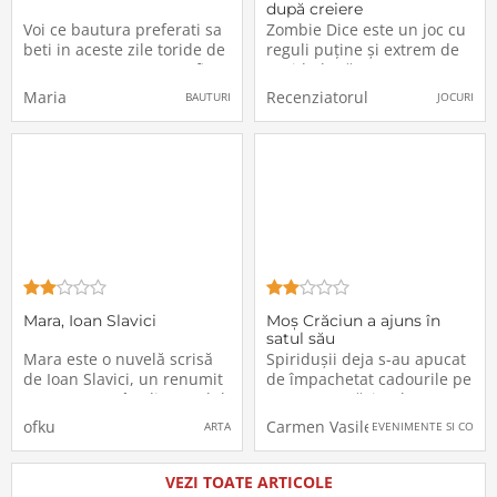
după creiere
Voi ce bautura preferati sa
Zombie Dice este un joc cu
beti in aceste zile toride de
reguli puține și extrem de
vara? Pentru ca, eu, sa fiu
rapid (după ce te
sincera, aleg sa beau
obișnuiești!) de la Steve
Maria
Recenziatorul
BAUTURI
JOCURI
„Mojito”, un cocktail pe
Jackson Games.Jocul de
baza de limete si menta de
bază conține fie un
care, pot spune, ma
recipient sau o pungă
racoreste si ma hidrateaza,
(depinde de ce versiune
in acelasi timp.Pot sa spun
cumperi), și un număr de
ca imi
13 zaruri (dacă vă e
Mara, Ioan Slavici
Moș Crăciun a ajuns în
satul său
Mara este o nuvelă scrisă
Spiridușii deja s-au apucat
de Ioan Slavici, un renumit
de împachetat cadourile pe
prozator român din secolul
care Moș Crăciun le va
al XIX-lea. A fost publicată
duce tuturor copiilor care
ofku
Carmen Vasilescu
ARTA
EVENIMENTE SI CONCE
pentru prima dată în anul
au fost cuminți pe
1894 și este una dintre cele
parcursul anului.Uitându-
mai apreciate opere ale
se în platforma sa de
VEZI TOATE ARTICOLE