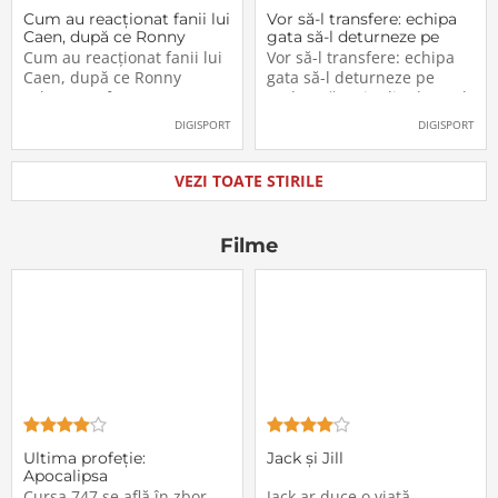
Cum au reacționat fanii lui
Vor să-l transfere: echipa
Caen, după ce Ronny
gata să-l deturneze pe
Labonne a fost prezentat
Radu Drăgușin din drumul
Cum au reacționat fanii lui
Vor să-l transfere: echipa
oficial la FCSB
către Juventus!
Caen, după ce Ronny
gata să-l deturneze pe
Labonne a fost prezentat
Radu Drăgușin din drumul
oficial la FCSB
către Juventus!
DIGISPORT
DIGISPORT
VEZI TOATE STIRILE
Filme
Ultima profeţie:
Jack și Jill
Apocalipsa
Cursa 747 se află în zbor
Jack ar duce o viață