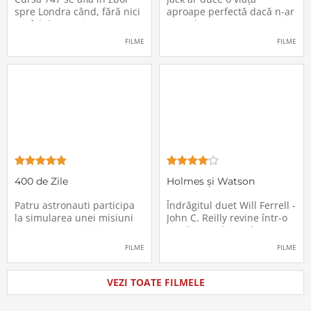
spre Londra când, fără nici
aproape perfectă dacă n-ar
un fel de avertisment,
avea de suportat o excepție
pasagerii încep să dispară
extrem de supărătoare,
FILME
FILME
în mod misterios de pe
care-i cade pe cap de
locurile lor. Teroarea și
sărbători - sora lui
haosul se răspândesc nu
geamănă - Jill. În fiecare an
doar printre cei din avion,
el trebuie să suporte o
ci peste tot în lume, căci
agasantă vizită de
Thanksgiving a
400 de Zile
Holmes și Watson
Patru astronauti participa
Îndrăgitul duet Will Ferrell -
la simularea unei misiuni
John C. Reilly revine într-o
in care sunt trimisi pe o
nouă comedie: Holmes &
planeta indepartata,
Watson, povestea super-
FILME
FILME
pentru a testa efectele
detectivului Sherlock
psihologice pe care le are
Holmes și a asistentului
calatoria in spatiu. Starea
său, dr. Watson, inspirată
VEZI TOATE FILMELE
mentala a astronautilor
de romanul best-seller al
incepe sa se deterioreze
lui Sir Arthur Conan Doyle.