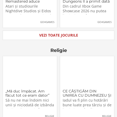
Remastered aduce
Dungeons II a primit dată
părintele genului stealth
de lansare. Când îl vom
Atari și studiourile
Din cadrul Xbox Game
pe platformele moderne
putea juca
Nightdive Studios și Eidos
Showcase 2026 nu putea
Montreal au anunțat jocul
lipsi Minecraft Dungeons II,
Thief: The Dark Project
care, pe lângă un nou
GO4GAMES
GO4GAMES
Remastered pentru
trailer, a primit și data
PlayStation 5, PlayStation 4,
oficială de lansare. Astfel,
Xbox Series X|S, Nintendo
pasionații se vor putea
VEZI TOATE JOCURILE
Switch 2, Nintendo Switch
aventura în Minecraft
și PC (prin intermediul
Dungeons II […]The post
Steam, Epic […]The
Video: Minecraft
Religie
„Mă duc împăcat. Am
CE CÂŞTIGĂM DIN
făcut tot ce eram dator”
UNIREA CU DUMNEZEU ŞI
CU FRAŢII (VI)
Să nu ne mai îndoim nici
Iadul va fi plin cu hotărâri
unii şi niciodată de izbânda
bune luate prea târziu şi de
şi viitorul acestei sfinte
lacrimi nemângâiate
Lucrări!… Domnul a
vărsate prea târziu. Lumea
RELIGIE
RELIGIE