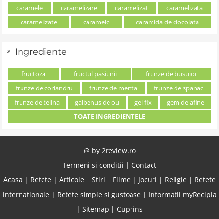
caramele
caramelizare
caramelizat
caramelizata
caramelizate
caramelo
caramida de ciocolata
Ingrediente
fructoza
fructul pasiunii
frunze de busuioc
frunze de coriandru
frunze de menta
frunze de spanac
frunze de telina
galbenus de ou
gel fix
gem de afine
TOATE INGREDIENTELE
@ by
2review.ro
Termeni si conditii
|
Contact
Acasa
|
Retete
|
Articole
|
Stiri
|
Filme
|
Jocuri
|
Religie
|
Retete
internationale
|
Retete simple si gustoase
|
Informatii myRecipia
|
Sitemap
|
Cuprins