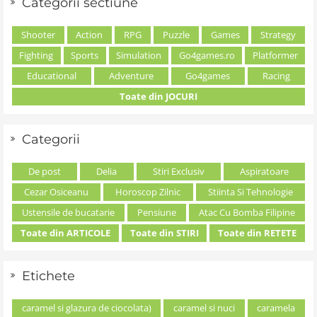
Categorii sectiune
Shooter
Action
RPG
Puzzle
Games
Strategy
Fighting
Sports
Simulation
Go4games.ro
Platformer
Educational
Adventure
Go4games
Racing
Toate din JOCURI
Categorii
De post
Delia
Stiri Exclusiv
Aspiratoare
Cezar Osiceanu
Horoscop Zilnic
Stiinta Si Tehnologie
Ustensile de bucatarie
Pensiune
Atac Cu Bomba Filipine
Toate din ARTICOLE
Toate din STIRI
Toate din RETETE
Etichete
caramel si glazura de ciocolata)
caramel si nuci
caramela