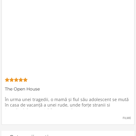
The Open House
În urma unei tragedii, o mamă şi fiul său adolescent se mută
în casa de vacanţă a unei rude, unde forţe stranii si
inexplicabile conspiră împotriva lor.
FILME