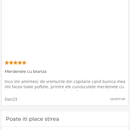
Merdenele cu branza
Inca imi amintesc de vremurile din copilarie cand bunica mea
imi facea toate poftele, printre ele cunoscutele merdenele cu
branza, care le mancam cu pofta de fiecare data cand ea le
facea, mai ales cand erau scoase direct din cuptor, pentru ca
Dan23
DESERTURI
erau
Poate iti place stirea